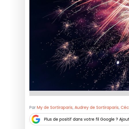
Par
My de Sortiraparis
,
Audrey de Sortiraparis
,
Céci
Plus de positif dans votre fil Google ? Ajout