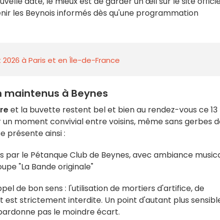
lle date, le mieux est de garder un œil sur le site officie
nir les Beynois informés dès qu'une programmation
 2026 à Paris et en Île-de-France
on maintenus à Beynes
ire
et la buvette restent bel et bien au rendez-vous ce 13
tager un moment convivial entre voisins, même sans gerbes 
e présente ainsi :
ées par le Pétanque Club de Beynes, avec ambiance music
oupe "La Bande originale"
el de bon sens : l'utilisation de mortiers d'artifice, de
 est strictement interdite. Un point d'autant plus sensibl
pardonne pas le moindre écart.