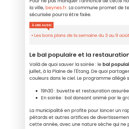
Pour ne pas manquer l'annonce de cette nouve
la ville,
beynes.fr
. La commune promet de te
sécurisée pourra être fixée.
À LIRE AUSSI
Les bons plans de la semaine du 3 au 9 août
Le bal populaire et la restaurati
Voilà de quoi sauver la soirée : le
bal popula
juillet, à la Plaine de l'Étang. De quoi par
couleurs dans le ciel. Le programme allégé s
19h30 : buvette et restauration assur
En soirée : bal dansant animé par le gr
La municipalité en profite pour lancer un rapp
pétards et autres artifices de divertissement
cette année, avec une nature sèche qui ne 