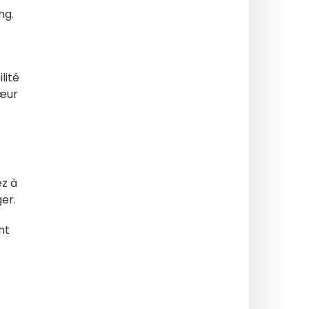
ng.
lité
cœur
ez à
er.
nt