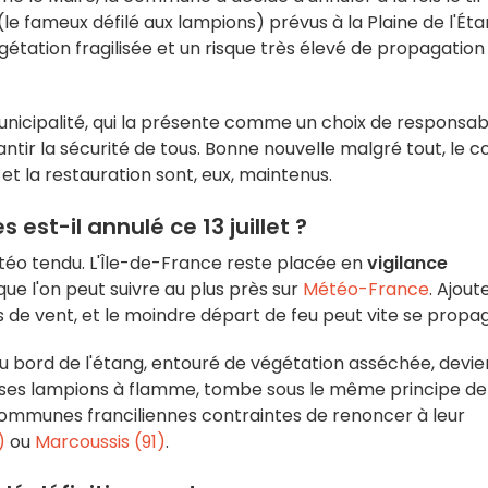
le fameux défilé aux lampions) prévus à la Plaine de l'Éta
gétation fragilisée et un risque très élevé de propagation
unicipalité, qui la présente comme un choix de responsabi
ntir la sécurité de tous. Bonne nouvelle malgré tout, le 
l et la restauration sont, eux, maintenus.
 est-il annulé ce 13 juillet ?
téo tendu. L'Île-de-France reste placée en
vigilance
e que l'on peut suivre au plus près sur
Météo-France
. Ajout
de vent, et le moindre départ de feu peut vite se propag
u bord de l'étang, entouré de végétation asséchée, devie
ec ses lampions à flamme, tombe sous le même principe de
s communes franciliennes contraintes de renoncer à leur
)
ou
Marcoussis (91)
.