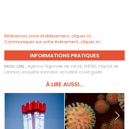
Référencez votre établissement, cliquez ici
Communiquez sur votre évènement, cliquez ici
INFORMATIONS PRATIQUES
Mots-clés :
Agence régionale de santé
,
EHPAD
,
hôpital de
Lannion
,
enquête sanitaire
,
actualité covid guide
À LIRE AUSSI...