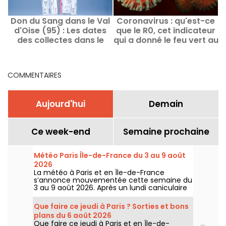
Don du Sang dans le Val
Coronavirus : qu'est-ce
d'Oise (95) : Les dates
que le R0, cet indicateur
des collectes dans le
qui a donné le feu vert au
département en janvier
déconfinement ?
2026
COMMENTAIRES
Aujourd'hui
Demain
Ce week-end
Semaine prochaine
Météo Paris Île-de-France du 3 au 9 août
2026
La météo à Paris et en Île-de-France
s’annonce mouvementée cette semaine du
3 au 9 août 2026. Après un lundi caniculaire
marqué par un risque d’orages, les
températures vont progressivement baisser
Que faire ce jeudi à Paris ? Sorties et bons
avant le retour d’un temps plus chaud et
plans du 6 août 2026
ensoleillé pour le week-end.
Que faire ce jeudi à Paris et en Île-de-