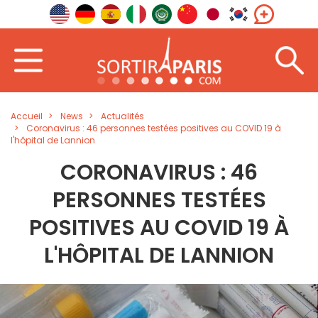
Accueil
News
Actualités
Coronavirus : 46 personnes testées positives au COVID 19 à
l'hôpital de Lannion
CORONAVIRUS : 46
PERSONNES TESTÉES
POSITIVES AU COVID 19 À
L'HÔPITAL DE LANNION