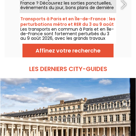
France ? Découvrez les sorties ponctuelles,
événements du jour, bons plans de dernière
minute et idées à ne pas manquer ce jeudi
6 août 2026.
Transports à Paris et en Île-de-France : les
perturbations métro et RER du 3 au 9 août
Les transports en commun à Paris et en Île-
2026
de-France sont fortement perturbés du 3
au 9 août 2026, avec les grands travaux
d'été qui impactent très durement
certaines lignes, selon la RATP et SNCF.
Affinez votre recherche
LES DERNIERS CITY-GUIDES