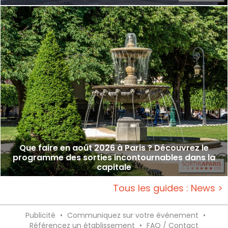
Que faire en août 2026 à Paris ? Découvrez le
programme des sorties incontournables dans la
capitale
Tous les guides : News >
Publicité
•
Communiquez sur votre événement
•
Référencez un établissement
•
FAQ / Contact