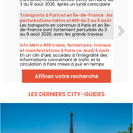
3 au 9 août 2026. Après un lundi caniculaire
marqué par un risque d’orages, les
températures vont progressivement baisser
Transports à Paris et en Île-de-France : les
avant le retour d’un temps plus chaud et
perturbations métro et RER du 3 au 9 août
ensoleillé pour le week-end.
Les transports en commun à Paris et en Île-
2026
de-France sont fortement perturbés du 3
au 9 août 2026, avec les grands travaux
d'été qui impactent très durement
certaines lignes, selon la RATP et SNCF.
Info Metro RER trains, fermetures, travaux
et manifestations à Paris ce Jeudi 6 août
En un clin d'œil, accédez à l'intégralité des
2026
informations concernant le trafic et la
circulation à Paris mises à jour en temps
réel. Metro RER et Transilien de la RATP,
travaux, circulation, grands évènements et
Affinez votre recherche
manifestations, on vous donne toutes les
informations pratiques à connaître avant de
sortir à Paris ce Jeudi 6 août 2026.
LES DERNIERS CITY-GUIDES