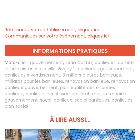
Référencez votre établissement, cliquez ici
Communiquez sur votre évènement, cliquez ici
INFORMATIONS PRATIQUES
Mots-clés :
gouvernement
,
Jean Castex
,
banlieues
,
comité
interministériel à la ville
,
Grigny 2
,
banlieues gouvernement
,
banlieues investissement
,
3 milliars d euros banlieues
,
milliards pour les banlieues
,
renovation banlieue
,
renovation
banlieue gouvernement
,
plan égalité des chances
banlieue
,
banlieue investissement état
,
mesures sociales
gouvernement
,
social banlieue
,
social banlieues
,
banlieues
plan social
À LIRE AUSSI...