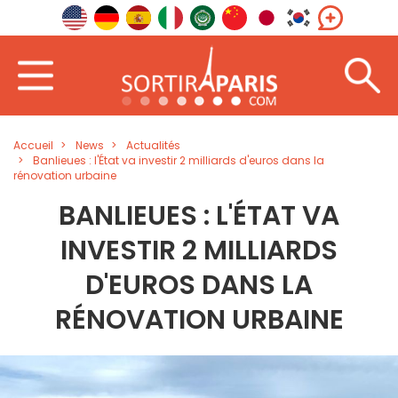
Accueil
News
Actualités
Banlieues : l'État va investir 2 milliards d'euros dans la
rénovation urbaine
BANLIEUES : L'ÉTAT VA
INVESTIR 2 MILLIARDS
D'EUROS DANS LA
RÉNOVATION URBAINE