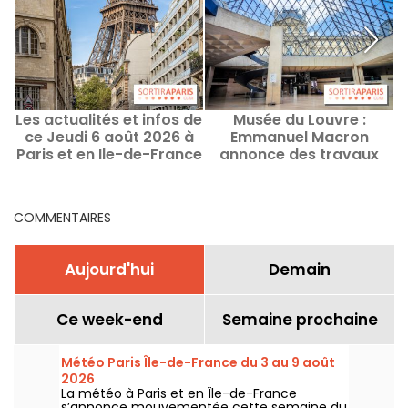
Les actualités et infos de
Musée du Louvre :
ce Jeudi 6 août 2026 à
Emmanuel Macron
Paris et en Ile-de-France
annonce des travaux
p
pour repenser le musée
parisien d'ici 2031
COMMENTAIRES
Aujourd'hui
Demain
Ce week-end
Semaine prochaine
Météo Paris Île-de-France du 3 au 9 août
2026
La météo à Paris et en Île-de-France
s’annonce mouvementée cette semaine du