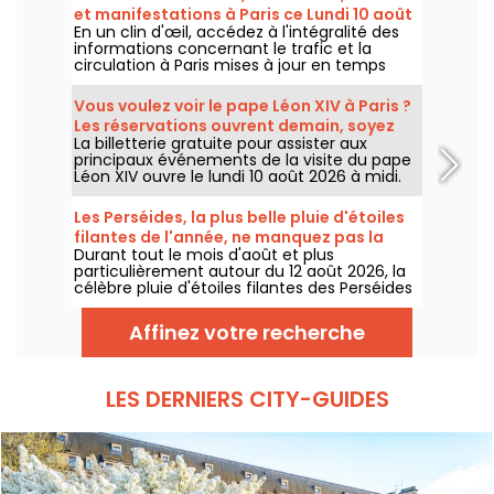
et manifestations à Paris ce Lundi 10 août
En un clin d'œil, accédez à l'intégralité des
2026
informations concernant le trafic et la
circulation à Paris mises à jour en temps
réel. Metro RER et Transilien de la RATP,
travaux, circulation, grands évènements et
Vous voulez voir le pape Léon XIV à Paris ?
manifestations, on vous donne toutes les
Les réservations ouvrent demain, soyez
informations pratiques à connaître avant de
La billetterie gratuite pour assister aux
prêt.e.s !
sortir à Paris ce Lundi 10 août 2026.
principaux événements de la visite du pape
Léon XIV ouvre le lundi 10 août 2026 à midi.
Plateforme d'inscription, confirmation,
accès sans réservation : voici tout ce qu'il
Les Perséides, la plus belle pluie d'étoiles
faut savoir avant de tenter d'obtenir une
filantes de l'année, ne manquez pas la
place.
Durant tout le mois d'août et plus
date !
particulièrement autour du 12 août 2026, la
célèbre pluie d'étoiles filantes des Perséides
sera visible dans le ciel français, comme
chaque année. On lève les yeux vers le ciel
Affinez votre recherche
et on admire le spectacle !
LES DERNIERS CITY-GUIDES