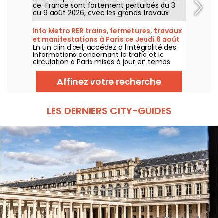
de-France sont fortement perturbés du 3
au 9 août 2026, avec les grands travaux
d'été qui impactent très durement
certaines lignes, selon la RATP et SNCF.
Info Metro RER trains, fermetures, travaux
et manifestations à Paris ce Jeudi 6 août
En un clin d'œil, accédez à l'intégralité des
2026
informations concernant le trafic et la
circulation à Paris mises à jour en temps
réel. Metro RER et Transilien de la RATP,
travaux, circulation, grands évènements et
Affinez votre recherche
manifestations, on vous donne toutes les
informations pratiques à connaître avant de
sortir à Paris ce Jeudi 6 août 2026.
LES DERNIERS CITY-GUIDES