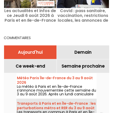
Les actualités et infos de
Covid : pass sanitaire,
C
ce Jeudi 6 août 2026 à
vaccination, restrictions
Paris et en Ile-de-France
locales, les annonces de
Jean Castex
COMMENTAIRES
Aujourd'hui
Demain
Ce week-end
Semaine prochaine
Météo Paris Île-de-France du 3 au 9 août
2026
La météo à Paris et en Île-de-France
s’annonce mouvementée cette semaine du
3 au 9 août 2026. Après un lundi caniculaire
marqué par un risque d’orages, les
températures vont progressivement baisser
Transports à Paris et en Île-de-France : les
avant le retour d’un temps plus chaud et
perturbations métro et RER du 3 au 9 août
ensoleillé pour le week-end.
Les transports en commun à Paris et en Île-
2026