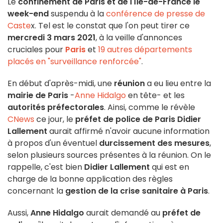
Le
confinement de Paris et de l'Île-de-France le
week-end
suspendu à la
conférence de presse de
Caste
x. Tel est le constat que l'on peut tirer ce
mercredi 3 mars 2021
, à la veille d'annonces
cruciales pour
Paris
et
19 autres départements
placés en "surveillance renforcée"
.
En début d'après-midi, une
réunion
a eu lieu entre la
mairie de Paris
-
Anne Hidalgo
en tête- et les
autorités préfectorales
. Ainsi, comme le révèle
CNews
ce jour, le
préfet de police de Paris Didier
Lallement
aurait affirmé n'avoir aucune information
à propos d'un éventuel
durcissement des mesures
,
selon plusieurs sources présentes à la réunion. On le
rappelle, c'est bien
Didier Lallement
qui est en
charge de la bonne application des règles
concernant la
gestion de la crise sanitaire à Paris
.
Aussi,
Anne Hidalgo
aurait demandé au
préfet de