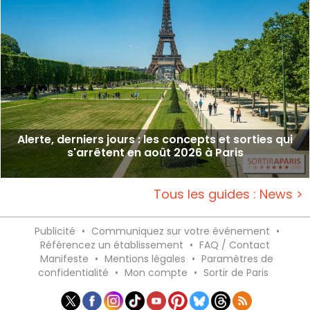
Alerte, derniers jours : les concepts et sorties qui
s'arrêtent en août 2026 à Paris
Tous les guides : News >
Publicité
•
Communiquez sur votre événement
•
Référencez un établissement
•
FAQ / Contact
Manifeste
•
Mentions légales
•
Paramètres de
confidentialité
•
Mon compte
•
Sortir de Paris