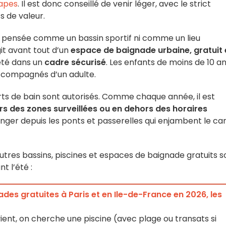
apes
. Il est donc conseillé de venir léger, avec le strict
s de valeur.
s pensée comme un bassin sportif ni comme un lieu
git avant tout d’un
espace de baignade urbaine, gratuit 
été dans un
cadre sécurisé
. Les enfants de moins de 10 a
ccompagnés d’un adulte.
orts de bain sont autorisés. Comme chaque année, il est
rs des zones surveillées ou en dehors des horaires
longer depuis les ponts et passerelles qui enjambent le can
utres bassins, piscines et espaces de baignade gratuits s
t l’été :
ades gratuites à Paris et en Ile-de-France en 2026, les
ient, on cherche une piscine (avec plage ou transats si