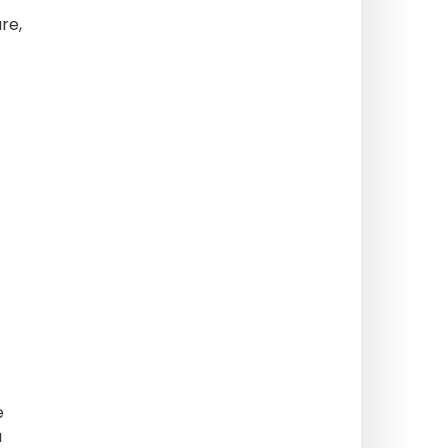
re,
e
a