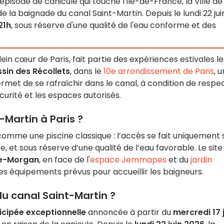
'épisode de canicule qui touche l'Île-de-France, la Ville de
e la baignade du canal Saint-Martin. Depuis le lundi 22 jui
21h
, sous réserve d'une qualité de l'eau conforme et des
plein cœur de Paris, fait partie des expériences estivales le
sin des Récollets
, dans le
10e arrondissement de Paris
, 
rmet de se rafraîchir dans le canal, à condition de respe
curité et les espaces autorisés.
-Martin à Paris ?
omme une piscine classique : l’accès se fait uniquement 
, et sous réserve d’une qualité de l’eau favorable. Le site
le-Morgan
, en face de l'
espace Jemmapes
et du
jardin
es équipements prévus pour accueillir les baigneurs.
du canal Saint-Martin ?
icipée exceptionnelle
annoncée à partir du
mercredi 17 