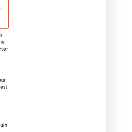
n,
s
une
cter
sur
 est
juin