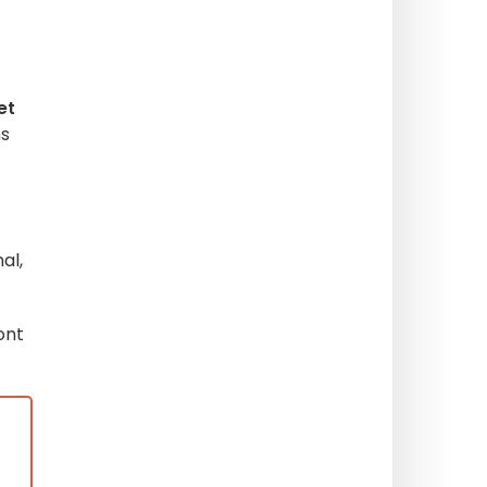
et
ns
al,
ont