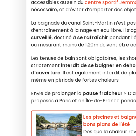
accessibles au sein du
centre sportif Jemm
nécessaire, et d’éviter d’emporter des objet
La baignade du canal Saint-Martin n’est pa
d’entraînement à la nage en eau libre. Il s’a
surveillé,
destiné à
se rafraîchir
pendant l’
ou mesurant moins de 1,20m doivent être a
Les tenues de bain sont obligatoires, les sh
strictement
interdit de se baigner en deho
d’ouverture
. Il est également interdit de p
même en période de fortes chaleurs.
Envie de prolonger la
pause fraîcheur
? D’a
proposés à Paris et en Île-de-France pendan
Les piscines et baign
bons plans de l'été
Dès que la chaleur rev