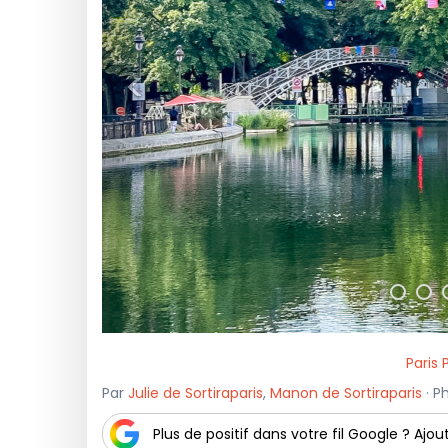
<
Paris 
Par
Julie de Sortiraparis
,
Manon de Sortiraparis
· P
Plus de positif dans votre fil Google ? Ajout