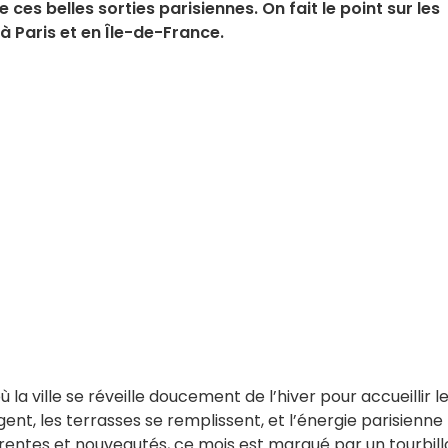
ces belles sorties parisiennes. On fait le point sur les
à Paris et en Île-de-France.
ù la ville se réveille doucement de l’hiver pour accueillir l
ent, les terrasses se remplissent, et l’énergie parisienne
urrentes et nouveautés, ce mois est marqué par un tourbil