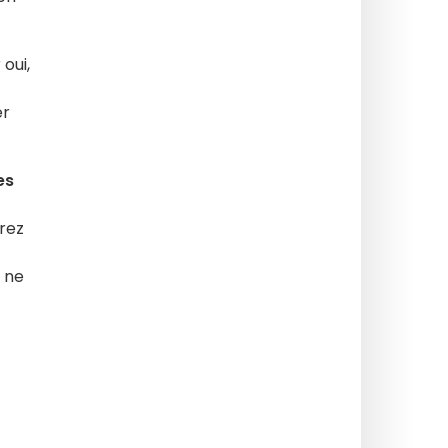
oui,
er
es
rez
s ne