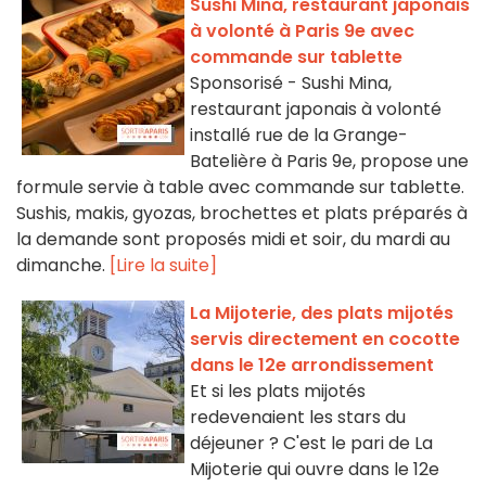
Sushi Mina, restaurant japonais
à volonté à Paris 9e avec
commande sur tablette
Sponsorisé - Sushi Mina,
restaurant japonais à volonté
installé rue de la Grange-
Batelière à Paris 9e, propose une
formule servie à table avec commande sur tablette.
Sushis, makis, gyozas, brochettes et plats préparés à
la demande sont proposés midi et soir, du mardi au
dimanche.
[Lire la suite]
La Mijoterie, des plats mijotés
servis directement en cocotte
dans le 12e arrondissement
Et si les plats mijotés
redevenaient les stars du
déjeuner ? C'est le pari de La
Mijoterie qui ouvre dans le 12e