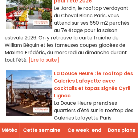
pour l'été 2026
Le Jardin, le rooftop verdoyant
du Cheval Blanc Paris, vous
attend sur ses 650 m2 perchés
au 7e étage pour la saison
estivale 2026. On y retrouve la carte fraîche de
William Béquin et les fameuses coupes glacées de
Maxime Frédéric, du mercredi au dimanche durant
tout l'été.
[Lire la suite]
La Douce Heure : le rooftop des
Galeries Lafayette avec
cocktails et tapas signés Cyril
Lignac
La Douce Heure prend ses
quartiers d'été sur le rooftop des
Galeries Lafayette Paris
Haussmann : un bar éphémère aux airs de French
Météo
Cette semaine
Ce week-end
Bons plans
Riviera, avec cocktails à la fleur de sureau et