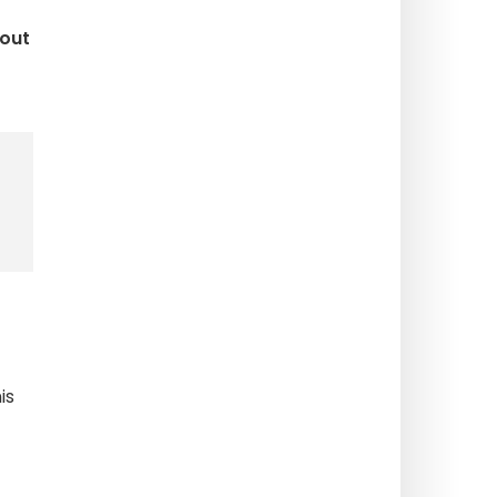
tout
is