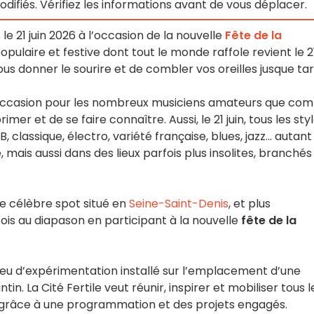
ifiés. Vérifiez les informations avant de vous déplacer.
e 21 juin 2026 à l’occasion de la nouvelle
Fête de la
pulaire et festive dont tout le monde raffole revient le 2
 vous donner le sourire et de combler vos oreilles jusque tar
occasion pour les nombreux musiciens amateurs que co
mer et de se faire connaître. Aussi, le 21 juin, tous les sty
 classique, électro, variété française, blues, jazz... autant
mais aussi dans des lieux parfois plus insolites, branchés
Ce célèbre spot situé en
Seine-Saint-Denis
, et plus
fois au diapason en participant à la nouvelle
fête de la
lieu d’expérimentation installé sur l’emplacement d’une
 La Cité Fertile veut réunir, inspirer et mobiliser tous l
le grâce à une programmation et des projets engagés.