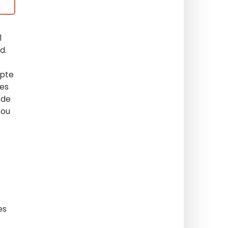
1
d.
mpte
les
 de
 ou
es