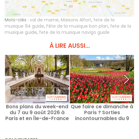
Mots-clés :
val de marne
,
Maisons Alfort
,
fete de la
musique 94 guide
,
Fête de la musique bon plan
,
fete de la
musique guide
,
fete de la musique navigo guide
À LIRE AUSSI...
Bons plans du week-end
Que faire ce dimanche à
du 7 au 9 août 2026 à
Paris ? Sorties
Paris et en Île-de-France
incontournables du 9
2
août 2026