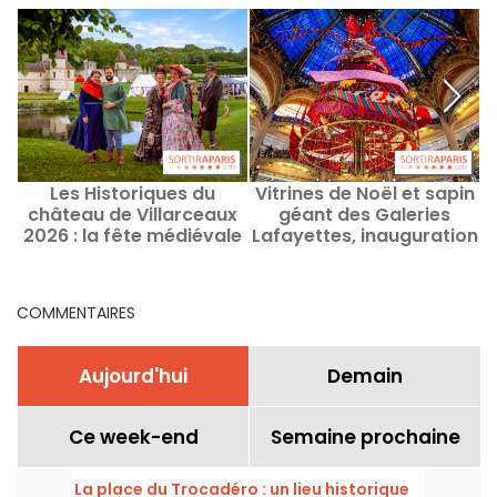
Les Historiques du
Vitrines de Noël et sapin
château de Villarceaux
géant des Galeries
v
2026 : la fête médiévale
Lafayettes, inauguration
et costumée gratuite en
en photos avec Clara
photos
Luciani
COMMENTAIRES
Aujourd'hui
Demain
Ce week-end
Semaine prochaine
La place du Trocadéro : un lieu historique