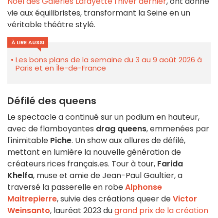
Noël des Galeries Lafayette l'hiver dernier
, ont donné
vie aux équilibristes, transformant la Seine en un
véritable théâtre stylé.
À LIRE AUSSI
Les bons plans de la semaine du 3 au 9 août 2026 à
Paris et en Île-de-France
Défilé des queens
Le spectacle a continué sur un podium en hauteur,
avec de flamboyantes
drag queens
, emmenées par
l'inimitable
Piche
. Un show aux allures de défilé,
mettant en lumière la nouvelle génération de
créateurs.rices français.es. Tour à tour,
Farida
Khelfa
, muse et amie de Jean-Paul Gaultier, a
traversé la passerelle en robe
Alphonse
Maitrepierre
, suivie des créations queer de
Victor
Weinsanto
, lauréat 2023 du
grand prix de la création