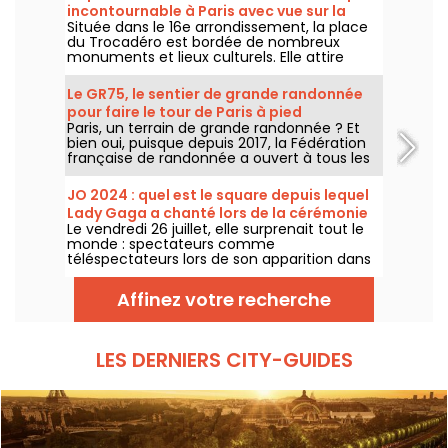
incontournable à Paris avec vue sur la
Située dans le 16e arrondissement, la place
Tour Eiffel
du Trocadéro est bordée de nombreux
monuments et lieux culturels. Elle attire
autant les touristes que les Parisiens de
toujours grâce à sa vue imprenable sur la
Le GR75, le sentier de grande randonnée
Tour Eiffel.
pour faire le tour de Paris à pied
Paris, un terrain de grande randonnée ? Et
bien oui, puisque depuis 2017, la Fédération
française de randonnée a ouvert à tous les
amateurs de marche un sentier
entièrement balisé, pour faire le tour de
JO 2024 : quel est le square depuis lequel
Paris.
Lady Gaga a chanté lors de la cérémonie
Le vendredi 26 juillet, elle surprenait tout le
d'ouverture ?
monde : spectateurs comme
téléspectateurs lors de son apparition dans
une très belle robe noire, entourée de
pompons rose. Mais où se trouvait la
Affinez votre recherche
chanteuse ? Le lieu est-il ouvert au public ?
LES DERNIERS CITY-GUIDES