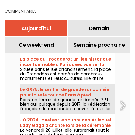
arrondissement
COMMENTAIRES
Aujourd'hui
Demain
Ce week-end
Semaine prochaine
La place du Trocadéro : un lieu historique
incontournable à Paris avec vue sur la
Située dans le 16e arrondissement, la place
Tour Eiffel
du Trocadéro est bordée de nombreux
monuments et lieux culturels. Elle attire
autant les touristes que les Parisiens de
toujours grâce à sa vue imprenable sur la
Le GR75, le sentier de grande randonnée
Tour Eiffel.
pour faire le tour de Paris à pied
Paris, un terrain de grande randonnée ? Et
bien oui, puisque depuis 2017, la Fédération
française de randonnée a ouvert à tous les
amateurs de marche un sentier
entièrement balisé, pour faire le tour de
JO 2024 : quel est le square depuis lequel
Paris.
Lady Gaga a chanté lors de la cérémonie
Le vendredi 26 juillet, elle surprenait tout le
d'ouverture ?
monde : spectateurs comme