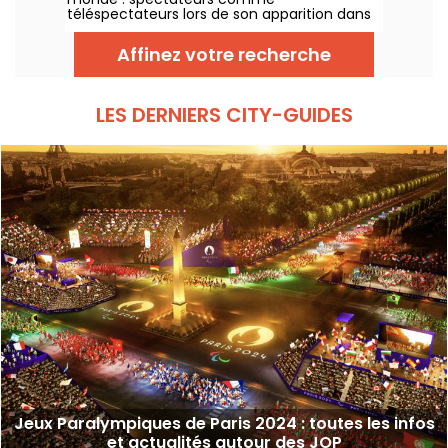
téléspectateurs lors de son apparition dans
une très belle robe noire, entourée de
pompons rose. Mais où se trouvait la
Affinez votre recherche
chanteuse ? Le lieu est-il ouvert au public ?
LES DERNIERS CITY-GUIDES
Jeux Paralympiques de Paris 2024 : toutes les infos
et actualités autour des JOP