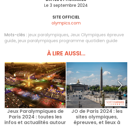
Le 3 septembre 2024
SITE OFFICIEL
olympics.com
Mots-clés :
jeux paralympiques
,
Jeux Olympiques épreuve
guide
,
jeux paralympiques programme quotidien guide
À LIRE AUSSI...
Jeux Paralympiques de
JO de Paris 2024 : les
Paris 2024 : toutes les
sites olympiques,
P
infos et actualités autour
épreuves, et lieux à
des JOP
visiter dans le 8e