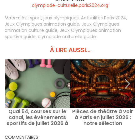
olympiade-culturelle.paris2024.org
Mots-clés :
sport
,
jeux olympiques
,
Actualités Paris 2024
,
Jeux Olympiques animation guide
,
Jeux Olympiques
animation culture guide
,
Jeux Olympiques animation
sportive guide
,
olympiade culturelle guide
À LIRE AUSSI...
Quai 54, courses sur le
Pièces de théâtre à voir
canal, les évènements
à Paris en juillet 2026 :
v
sportifs de juillet 2026 à
notre sélection
Paris et en Île-de-France
COMMENTAIRES