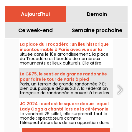
Aujourd'hui
Demain
Ce week-end
Semaine prochaine
La place du Trocadéro : un lieu historique
incontournable à Paris avec vue sur la
Située dans le 16e arrondissement, la place
Tour Eiffel
du Trocadéro est bordée de nombreux
monuments et lieux culturels. Elle attire
autant les touristes que les Parisiens de
toujours grâce à sa vue imprenable sur la
Le GR75, le sentier de grande randonnée
Tour Eiffel.
pour faire le tour de Paris à pied
Paris, un terrain de grande randonnée ? Et
bien oui, puisque depuis 2017, la Fédération
française de randonnée a ouvert à tous les
amateurs de marche un sentier
entièrement balisé, pour faire le tour de
JO 2024 : quel est le square depuis lequel
Paris.
Lady Gaga a chanté lors de la cérémonie
Le vendredi 26 juillet, elle surprenait tout le
d'ouverture ?
monde : spectateurs comme
téléspectateurs lors de son apparition dans
une très belle robe noire, entourée de
pompons rose. Mais où se trouvait la