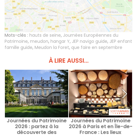
Mots-clés :
hauts de seine
,
Journées Européennes du
Patrimoine
,
meudon
,
hangar Y
,
JEP navigo guide
,
JEP enfant
famille guide
,
Meudon la Foret
,
que faire en septembre
À LIRE AUSSI...
Journées du Patrimoine
Journées du Patrimoine
2026 : partez à la
2026 à Paris et en Île-de-
c
découverte des
France : Les lieux