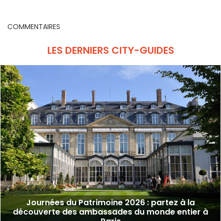
ambassades du monde
gourmands à découvrir
e
entier à Paris
COMMENTAIRES
LES DERNIERS CITY-GUIDES
Journées du Patrimoine 2026 : partez à la
découverte des ambassades du monde entier à