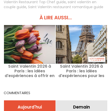
Valentin Restaurant Top Chef guide
,
saint valentin en
couple guide
,
Saint Valentin restaurant romantique guide
À LIRE AUSSI...
Saint Valentin 2026 à
Saint Valentin 2026 à
Paris : les idées
Paris : les idées
d'expériences à offrir en
d'expériences pour les
r
cadeau à sa moitié
couples à offrir en
cadeau
COMMENTAIRES
Aujourd'hui
Demain