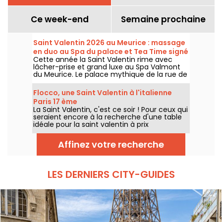
Ce week-end
Semaine prochaine
Saint Valentin 2026 au Meurice : massage
en duo au Spa du palace et Tea Time signé
Cette année la Saint Valentin rime avec
Cédric Grolet
lâcher-prise et grand luxe au Spa Valmont
du Meurice. Le palace mythique de la rue de
Rivoli vous convie à une parenthèse à deux
entre soins d'exception et Tea Time signé
Flocco, une Saint Valentin à l'italienne
Cédric Grolet.
Paris 17 ème
La Saint Valentin, c'est ce soir ! Pour ceux qui
seraient encore à la recherche d'une table
idéale pour la saint valentin à prix
raisonnable, le FLOCCO est un bon
restaurant Italien à la décoration élégante à
Affinez votre recherche
deux pas de la place Pereire dans le Paris
17ème, et pour la saint valentin, vous pouvez
venir savourer en duo leur carte habituelle.
LES DERNIERS CITY-GUIDES