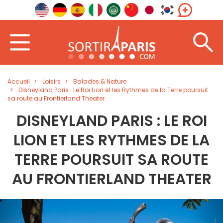
Accueil
Loisirs
Balades & Nature
Disneyland Paris : Le Roi Lion et les Rythmes de la Terre poursuit
sa route au Frontierland Theater
DISNEYLAND PARIS : LE ROI
LION ET LES RYTHMES DE LA
TERRE POURSUIT SA ROUTE
AU FRONTIERLAND THEATER