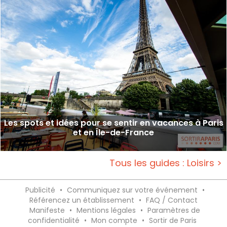
Les spots et idées pour se sentir en vacances à Paris
et en Île-de-France
Tous les guides : Loisirs >
Publicité
•
Communiquez sur votre événement
•
Référencez un établissement
•
FAQ / Contact
Manifeste
•
Mentions légales
•
Paramètres de
confidentialité
•
Mon compte
•
Sortir de Paris