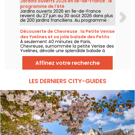
Jardins ouverts 2026 en Île-de-France : le
programme de l'été
Jardins ouverts 2026 en Île-de-France
revient du 27 juin au 30 août 2026 dans plus
de 200 jardins franciliens. Au programme :
concerts, spectacles, visites, ateliers et
installations artistiques.
Découverte de Chevreuse : la Petite Venise
des Yvelines et sa jolie balade des Petits
À seulement 40 minutes de Paris,
Ponts
Chevreuse, surnommée la petite Venise des
Yvelines, dévoile une splendide balade à
travers ses petits ponts. Ce véritable écrin
de verdure, accessible en RER, nous dévpoile
Affinez votre recherche
une escapade au charme insoupçonné. On
vous embarque pour une aventure nature
entre canaux et sentiers pittoresques !
LES DERNIERS CITY-GUIDES