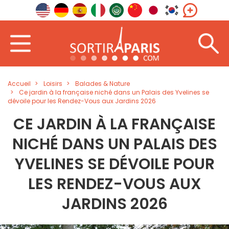
Accueil
Loisirs
Balades & Nature
Ce jardin à la française niché dans un Palais des Yvelines se
dévoile pour les Rendez-Vous aux Jardins 2026
CE JARDIN À LA FRANÇAISE
NICHÉ DANS UN PALAIS DES
YVELINES SE DÉVOILE POUR
LES RENDEZ-VOUS AUX
JARDINS 2026