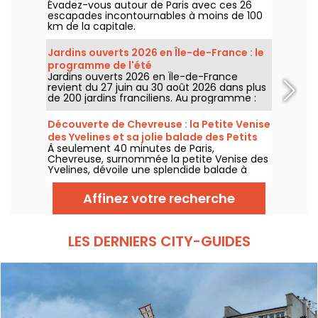
Évadez-vous autour de Paris avec ces 26
escapades incontournables à moins de 100
km de la capitale.
Jardins ouverts 2026 en Île-de-France : le
programme de l'été
Jardins ouverts 2026 en Île-de-France
revient du 27 juin au 30 août 2026 dans plus
de 200 jardins franciliens. Au programme :
concerts, spectacles, visites, ateliers et
installations artistiques.
Découverte de Chevreuse : la Petite Venise
des Yvelines et sa jolie balade des Petits
À seulement 40 minutes de Paris,
Ponts
Chevreuse, surnommée la petite Venise des
Yvelines, dévoile une splendide balade à
travers ses petits ponts. Ce véritable écrin
de verdure, accessible en RER, nous dévpoile
Affinez votre recherche
une escapade au charme insoupçonné. On
vous embarque pour une aventure nature
entre canaux et sentiers pittoresques !
LES DERNIERS CITY-GUIDES