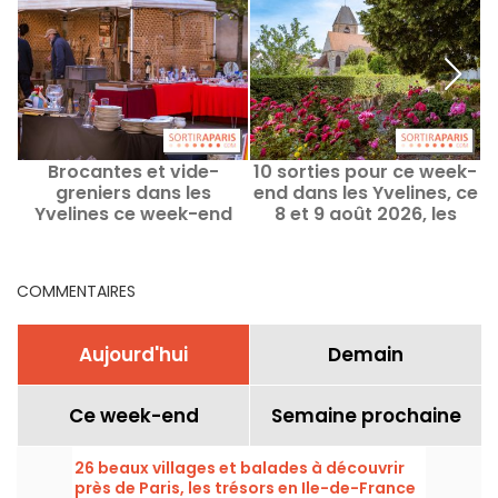
Brocantes et vide-
10 sorties pour ce week-
greniers dans les
end dans les Yvelines, ce
m
Yvelines ce week-end
8 et 9 août 2026, les
des 8 et 9 août 2026 - 78
bonnes idées
j
COMMENTAIRES
Aujourd'hui
Demain
Ce week-end
Semaine prochaine
26 beaux villages et balades à découvrir
près de Paris, les trésors en Ile-de-France