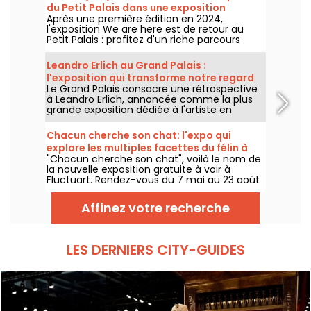
du Petit Palais dans une exposition
Après une première édition en 2024,
gratuite cet été
l'exposition We are here est de retour au
Petit Palais : profitez d'un riche parcours
d'art urbain en plein cœur du musée des
Beaux-Arts. L'exposition est visible
Leandro Erlich au Grand Palais :
gratuitement du 20 juin au 20 septembre
l'exposition qui transforme notre regard
2026.
Le Grand Palais consacre une rétrospective
sur le réel - nos photos
à Leandro Erlich, annoncée comme la plus
grande exposition dédiée à l'artiste en
Europe ! Rendez-vous du 2 juin au 6
septembre 2026 pour découvrir l'univers
Chacun cherche son chat: l'expo qui
singulier de Leandro Erlich, connu pour ses
explore les multiples facettes du félin à
installations qui brouillent nos repères et
"Chacun cherche son chat", voilà le nom de
Fluctuart - nos photos
notre perception dans l'espace public.
la nouvelle exposition gratuite à voir à
Fluctuart. Rendez-vous du 7 mai au 23 août
2026 pour admirer les œuvres d'une dizaine
d'artistes issus de l’art urbain. Pour
Affinez votre recherche
l'occasion, Madame, Kraken, Ardif ou encore
Wenna explorent les multiples facettes du
félin qui nous intrigue tant.
LES DERNIERS CITY-GUIDES