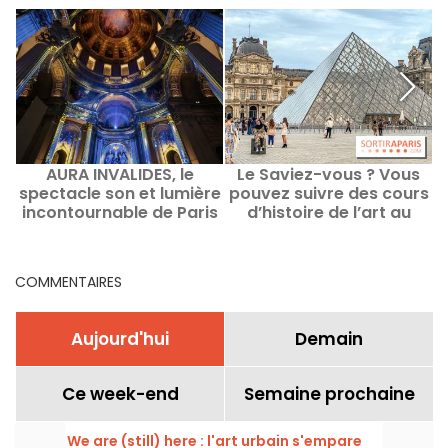
AURA INVALIDES, le
Le Saviez-vous ? Vous
spectacle son et lumière
pouvez suivre des cours
incontournable de Paris
d’histoire de l’art au
Louvre à Paris
COMMENTAIRES
Aujourd'hui
Demain
Ce week-end
Semaine prochaine
We are (still) here : l'art urbain s'empare