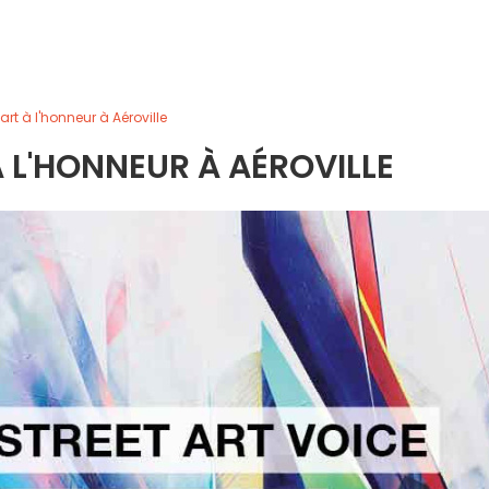
 art à l'honneur à Aéroville
À L'HONNEUR À AÉROVILLE