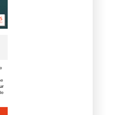
e
ne
ur
de