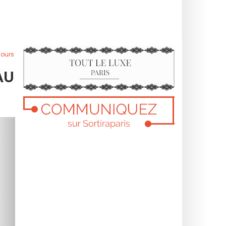
jours
AU