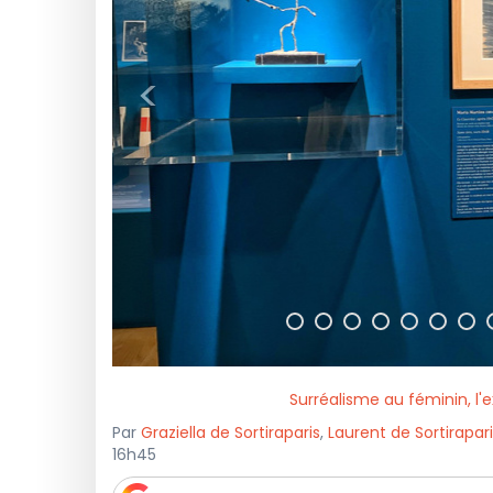
<
Surréalisme au féminin, l'
Par
Graziella de Sortiraparis
,
Laurent de Sortirapar
16h45