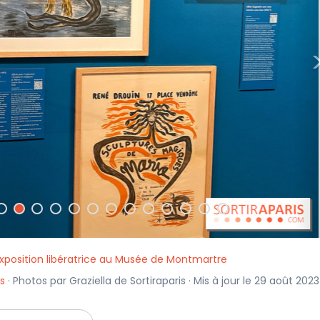
exposition libératrice au Musée de Montmartre
is
· Photos par Graziella de Sortiraparis · Mis à jour le 29 août 2023