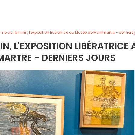
sme au féminin, l'exposition libératrice au Musée de Montmartre - derniers 
N, L'EXPOSITION LIBÉRATRICE 
ARTRE - DERNIERS JOURS