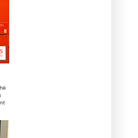
ché
x
ant