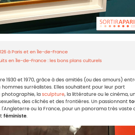
026 à Paris et en Île-de-France
ts en Île-de-France : les bons plans culturels
e 1930 et 1970, grâce à des amitiés (ou des amours) entr
s hommes surréalistes. Elles souhaitent pour leur part
a photographie, la
sculpture
, la littérature ou le cinéma, u
exuelles, des clichés et des frontières. Un passionnant
to
l'Angleterre ou la France, pour un panorama très vaste 
nt
féministe
.