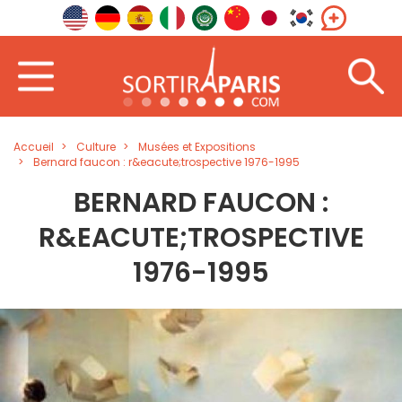
Accueil
Culture
Musées et Expositions
Bernard faucon : r&eacute;trospective 1976-1995
BERNARD FAUCON :
R&EACUTE;TROSPECTIVE
1976-1995