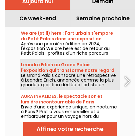
Aujourd'hui
Demain
Ce week-end
Semaine prochaine
We are (still) here : l'art urbain s'empare
du Petit Palais dans une exposition
Après une première édition en 2024,
gratuite cet été
l'exposition We are here est de retour au
Petit Palais : profitez d'un riche parcours
d'art urbain en plein cœur du musée des
Beaux-Arts. L'exposition est visible
Leandro Erlich au Grand Palais :
gratuitement du 20 juin au 20 septembre
l'exposition qui transforme notre regard
2026.
Le Grand Palais consacre une rétrospective
sur le réel - nos photos
à Leandro Erlich, annoncée comme la plus
grande exposition dédiée à l'artiste en
Europe ! Rendez-vous du 2 juin au 6
septembre 2026 pour découvrir l'univers
AURA INVALIDES, le spectacle son et
singulier de Leandro Erlich, connu pour ses
lumière incontournable de Paris
installations qui brouillent nos repères et
Envie d’une expérience unique, en nocturne
notre perception dans l'espace public.
à Paris ? Prêt à vous émerveiller et à
embarquer pour un voyage hors du
temps dans un lieu mythique du patrimoine
? Courrez découvrir AURA INVALIDES, un
Affinez votre recherche
spectacle son et lumière, pour découvrir
l’iconique Dôme des Invalides, à la tombée
de la nuit. Un moment féérique au sein du