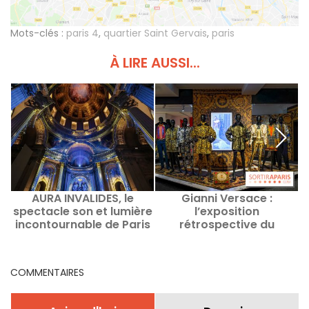
Mots-clés :
paris 4
,
quartier Saint Gervais
,
paris
À LIRE AUSSI...
AURA INVALIDES, le
Gianni Versace :
spectacle son et lumière
l’exposition
incontournable de Paris
rétrospective du
couturier italien au
Musée Maillol -
C
prolongations
COMMENTAIRES