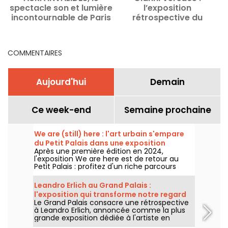
spectacle son et lumière
l’exposition
incontournable de Paris
rétrospective du
couturier italien au
Musée Maillol -
C
prolongations
COMMENTAIRES
Aujourd'hui
Demain
Ce week-end
Semaine prochaine
We are (still) here : l'art urbain s'empare
du Petit Palais dans une exposition
Après une première édition en 2024,
gratuite cet été
l'exposition We are here est de retour au
Petit Palais : profitez d'un riche parcours
d'art urbain en plein cœur du musée des
Beaux-Arts. L'exposition est visible
Leandro Erlich au Grand Palais :
gratuitement du 20 juin au 20 septembre
l'exposition qui transforme notre regard
2026.
Le Grand Palais consacre une rétrospective
sur le réel - nos photos
à Leandro Erlich, annoncée comme la plus
grande exposition dédiée à l'artiste en
Europe ! Rendez-vous du 2 juin au 6