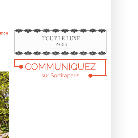
rance
S