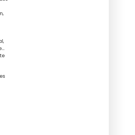
n,
l,
..
ite
res