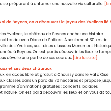
le se préparent à entamer une nouvelle vie culturelle.
[Lir
al de Beynes, on a découvert le joyau des Yvelines lié 
es Yvelines, le château de Beynes cache une histoire
n inattendu avec Diane de Poitiers. À seulement 30 km de
 ville des Yvelines, ses ruines classées Monument Historiq
'année à Beynes. On est partis découvrir les lieux le temp
us dévoile une partie de ses secrets.
[Lire la suite]
eaux et ses deux châteaux
x, en accès libre et gratuit à Chaussy dans le Val d'Oise
aux classés dans un parc de 70 hectares et propose jusq
amme d'animations gratuites : concerts, balades
 nature. On est parti découvrir les lieux et on vous dit tou