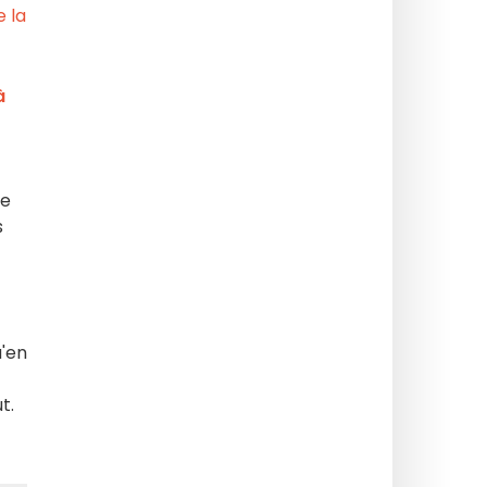
e la
à
ue
s
u'en
t.