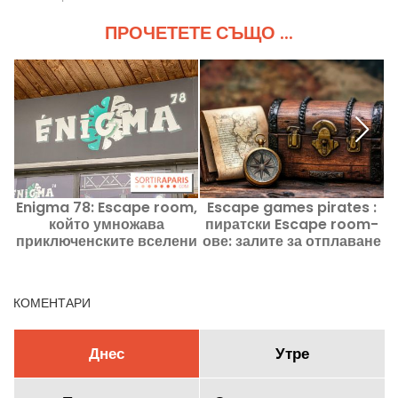
ПРОЧЕТЕТЕ СЪЩО ...
Enigma 78: Escape room,
Escape games pirates :
който умножава
пиратски Escape room-
приключенските вселени
ове: залите за отплаване
в Маурепас (78)
в Париж и в Île-de-
France
КОМЕНТАРИ
Днес
Утре