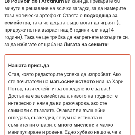
Le Pouvoir de l'Arcanum
ви кани да прекарате 60
минути в решаване на всички загадки, за да намерите
този магически артефакт. Стаята е
подходяща за
семейства,
така че децата също могат да играят (с
придружител на възраст над 8 години или над 14
години). Така че ще трябва да напрегнете мозъците си,
за да избягате от щаба на
Лигата на сенките
!
Нашата присъда
Стая, която редакторите успяха да изпробват. Ако
сте почитатели на
магьосничеството
или на Хари
Потър, тази ескейп игра определено е за вас!
Достъпна е за семейства, а нивото на трудност е
интересно и няма да ви разочарова, ако сте
свикнали с пъзелите. Очакват ви вълшебни
огледала, съзвездия, серум на истината и
съмнителни отвари, с
много мислене
и малко
манипулиране и ровене. Едно хубаво нещо е, че в