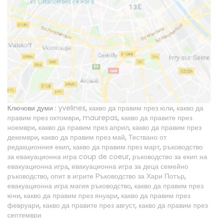
Ключови думи :
yvelines
,
какво да правим през юли
,
какво да
правим през октомври
,
maurepas
,
какво да правите през
ноември
,
какво да правим през април
,
какво да правим през
декември
,
какво да правим през май
,
Тествано от
редакционния екип
,
какво да правим през март
,
ръководство
за евакуационна игра coup de coeur
,
ръководство за екип на
евакуационна игра
,
евакуационна игра за деца семейно
ръководство
,
опит в игрите Ръководство за Хари Потър
,
евакуационна игра магия ръководство
,
какво да правим през
юни
,
какво да правим през януари
,
какво да правим през
февруари
,
какво да правите през август
,
какво да правим през
септември