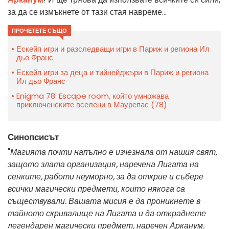
за да се измъкнете от тази стая навреме...
ПРОЧЕТЕТЕ СЪЩО
Ескейп игри и разследващи игри в Париж и региона Ил
дьо Франс
Ескейп игри за деца и тийнейджъри в Париж и региона
Ил дьо Франс
Enigma 78: Escape room, който умножава
приключенските вселени в Маурепас (78)
Синопсисът
"
Магията почти напълно е изчезнала от нашия свят,
защото злата организация, наречена Лигата на
сенките, работи неуморно, за да открие и събере
всички магически предмети, които някога са
съществували. Вашата мисия е да проникнете в
тайното скривалище на Лигата и да откраднете
легендарен магически предмет, наречен Арканум.