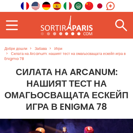
Добре дошли
Забава
Игри
Силата на Arcanum: нашият тест на омагьосващата ескейп игра в
Enigma 78
СИЛАТА НА ARCANUM:
НАШИЯТ ТЕСТ НА
ОМАГЬОСВАЩАТА ЕСКЕЙП
ИГРА В ENIGMA 78