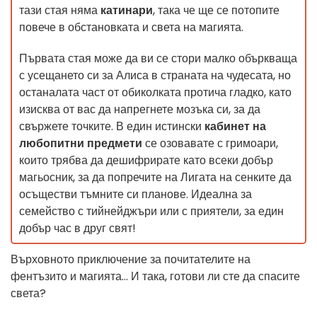
тази стая няма
катинари
, така че ще се потопите
повече в обстановката и света на магията.
Първата стая може да ви се стори малко объркваща
с усещането си за Алиса в страната на чудесата, но
останалата част от обиколката протича гладко, като
изисква от вас да напрегнете мозъка си, за да
свържете точките. В един истински
кабинет на
любопитни предмети
се озовавате с гримоари,
които трябва да дешифрирате като всеки добър
магьосник, за да попречите на Лигата на сенките да
осъществи тъмните си планове. Идеална за
семейство с тийнейджъри или с приятели, за един
добър час в друг свят!
Върховното приключение за почитателите на
фентъзито и магията... И така, готови ли сте да спасите
света?