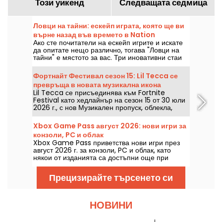
Този уикенд
Следващата седмица
Ловци на тайни: ескейп играта, която ще ви
върне назад във времето в Nation
Ако сте почитатели на ескейп игрите и искате
да опитате нещо различно, тогава "Ловци на
тайни" е мястото за вас. Три иновативни стаи
предлагат уникално пътешествие във времето.
Можете ли да разгадаете загадките на Secrets
Фортнайт Фестивал сезон 15: Lil Tecca се
Hunters и да избегнете съдбата си?
превръща в новата музикална икона
Lil Tecca се присъединява към Fortnite
Festival като хедлайнър на сезон 15 от 30 юли
2026 г., с нов Музикален пропуск, облекла,
аксесоари и няколко изпълними парчета. Тази
колаборация позволява да откриете Ransom,
Xbox Game Pass август 2026: нови игри за
Dark Thoughts, Love Me и 500lbs в
конзоли, PC и облак
музикалния режим на Epic Games.
Xbox Game Pass приветства нови игри през
август 2026 г. за конзоли, PC и облак, като
някои от изданията са достъпни още при
пускането им. Ето основните попълнения,
обявени от Microsoft за абонатите на
Прецизирайте търсенето си
услугата.
НОВИНИ