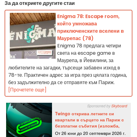
За да откриете другите стаи
Enigma 78: Escape room,
който умножава
приключенските вселени в
Маурепас (78)
Enigma 78 предлага четири
света на escape game в
Маурепа, в Йевилини, за
любителите на загадки, търсещи забавен изход в
78-те. Практичен адрес за игра през цялата година,
без задължително да се отправяте към Париж.
[Прочетете още]