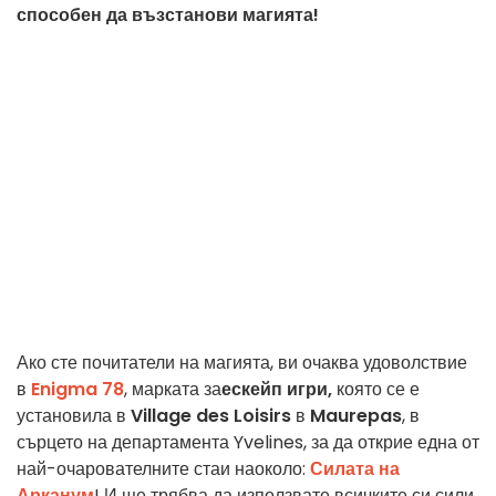
способен да възстанови магията!
Ако сте почитатели на магията, ви очаква удоволствие
в
Enigma 78
, марката за
ескейп игри,
която се е
установила в
Village des Loisirs
в
Maurepas
, в
сърцето на департамента Yvelines, за да открие една от
най-очарователните стаи наоколо:
Силата на
Арканум
! И ще трябва да използвате всичките си сили,