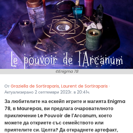
©Enigma 78
От
Graziella de Sortiraparis
,
Laurent de Sortiraparis
·
Актуализирано 2 септември 2023г. в 20:41ч.
За любителите на ескейп игрите и магията Enigma
78, в Maurepas, ви предлага очарователното
приключение Le Pouvoir de l'Arcanum, което
можете да откриете със семейството или
приятелите си. Целта? Да откраднете артефакт,