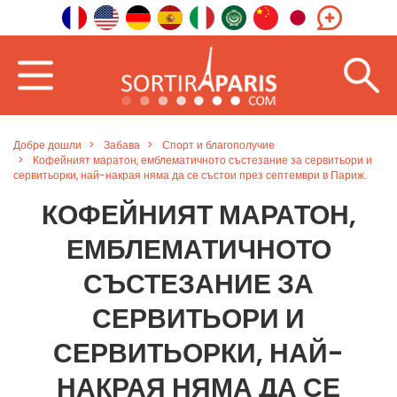
Добре дошли
Забава
Спорт и благополучие
Кофейният маратон, емблематичното състезание за сервитьори и
сервитьорки, най-накрая няма да се състои през септември в Париж.
КОФЕЙНИЯТ МАРАТОН,
ЕМБЛЕМАТИЧНОТО
СЪСТЕЗАНИЕ ЗА
СЕРВИТЬОРИ И
СЕРВИТЬОРКИ, НАЙ-
НАКРАЯ НЯМА ДА СЕ