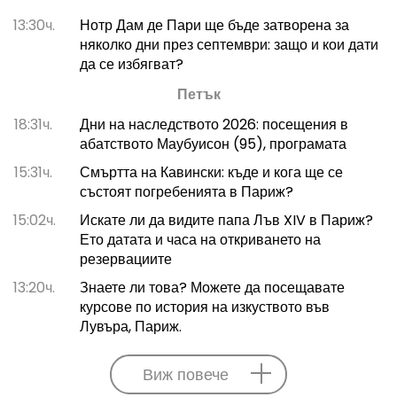
13:30ч.
Нотр Дам де Пари ще бъде затворена за
няколко дни през септември: защо и кои дати
да се избягват?
Петък
18:31ч.
Дни на наследството 2026: посещения в
абатството Маубуисон (95), програмата
15:31ч.
Смъртта на Кавински: къде и кога ще се
състоят погребенията в Париж?
15:02ч.
Искате ли да видите папа Лъв XIV в Париж?
Ето датата и часа на откриването на
резервациите
13:20ч.
Знаете ли това? Можете да посещавате
курсове по история на изкуството във
Лувъра, Париж.
Виж повече