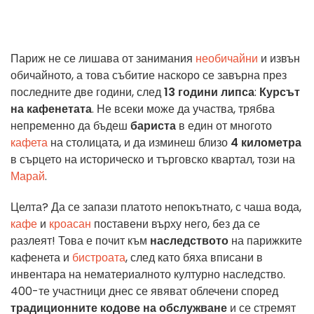
Париж не се лишава от занимания
необичайни
и извън
обичайното, а това събитие наскоро се завърна през
последните две години, след
13 години липса
:
Курсът
на кафенетата
. Не всеки може да участва, трябва
непременно да бъдеш
бариста
в един от многото
кафета
на столицата, и да изминеш близо
4 километра
в сърцето на историческо и търговско квартал, този на
Марай
.
Целта? Да се запази платото непокътнато, с чаша вода,
кафе
и
кроасан
поставени върху него, без да се
разлеят! Това е почит към
наследството
на парижките
кафенета и
бистроата
, след като бяха вписани в
инвентара на нематериалното културно наследство.
400-те участници днес се явяват облечени според
традиционните кодове на обслужване
и се стремят