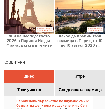
Дни на наследството
Какво да правим тази
2026 в Париж и Ил дьо
седмица в Париж, от 10
н
Франс: датата и темите
до 16 август 2026 г.:
на това ново издание
задължителните
излизания
КОМЕНТАРИ
Днес
Утре
Този уикенд
Следващата седмица
Европейско първенство по плуване 2026:
безплатна фен-зона с развлечения в Сен