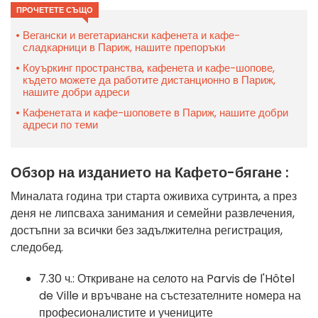
ПРОЧЕТЕТЕ СЪЩО
Вегански и вегетариански кафенета и кафе-
сладкарници в Париж, нашите препоръки
Коуъркинг пространства, кафенета и кафе-шопове,
където можете да работите дистанционно в Париж,
нашите добри адреси
Кафенетата и кафе-шоповете в Париж, нашите добри
адреси по теми
Обзор на изданието на Кафето-бягане :
Миналата година три старта оживиха сутринта, а през
деня не липсваха занимания и семейни развлечения,
достъпни за всички без задължителна регистрация,
следобед.
7.30 ч.: Откриване на селото на Parvis de l'Hôtel
de Ville и връчване на състезателните номера на
професионалистите и учениците