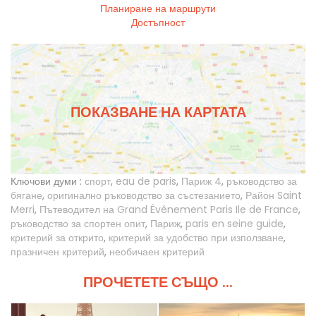
Планиране на маршрути
Достъпност
ПОКАЗВАНЕ НА КАРТАТА
Ключови думи :
спорт
,
eau de paris
,
Париж 4
,
ръководство за
бягане
,
оригинално ръководство за състезанието
,
Район Saint
Merri
,
Пътеводител на Grand Événement Paris Ile de France
,
ръководство за спортен опит
,
Париж
,
paris en seine guide
,
критерий за открито
,
критерий за удобство при използване
,
празничен критерий
,
необичаен критерий
ПРОЧЕТЕТЕ СЪЩО ...