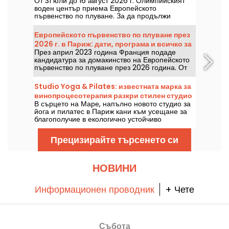
От 31 юли до 16 август 2026 г. Олимпийският
Денис
воден център приема Европейското
първенство по плуване. За да продължи
празникът отвъд басейните, там се открива
безплатна фан зона с забавления за всички,
Европейското първенство по плуване през
сесии за автографи, фудтракове и зона за
2026 г. в Париж: дати, програма и всичко за
отдих в програмата.
През април 2023 година Франция подаде
надпреварата
кандидатура за домакинство на Европейското
първенство по плуване през 2026 година. От
31 юли до 16 август Олимпийският воден
център ви очаква да подкрепите нашите
Studio Yoga & Pilates: известната марка за
плувци. Ето всичко, което трябва да знаете за
винопроцесотерапия разкри стилен студио
надпреварата и дисциплините!
В сърцето на Маре, напълно новото студио за
със спа център в Париж
йога и пилатес в Париж кани към усещане за
благополучие в екологично устойчиво
пространство от 483 м². Създадено от
водещата марка за винолечение и грижа за
Прецизирайте търсенето си
тялото, то съчетава различни практики,
минималистичен дизайн и първокласен
комфорт. Между занятия по йога, сесии по
пилатес и релаксиращи спа процедури, това
НОВИНИ
място е перфектният избор за успокояване,
разтягане и възстановяване на силите.
Информационен проводник
+ Чете
Събота