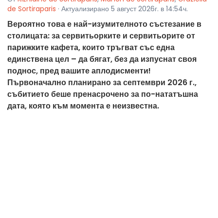
de Sortiraparis
· Актуализирано 5 август 2026г. в 14:54ч.
Вероятно това е най-изумителното състезание в
столицата: за сервитьорките и сервитьорите от
парижките кафета, които тръгват със една
единствена цел – да бягат, без да изпуснат своя
поднос, пред вашите аплодисменти!
Първоначално планирано за септември 2026 г.,
събитието беше пренасрочено за по-нататъшна
дата, която към момента е неизвестна.