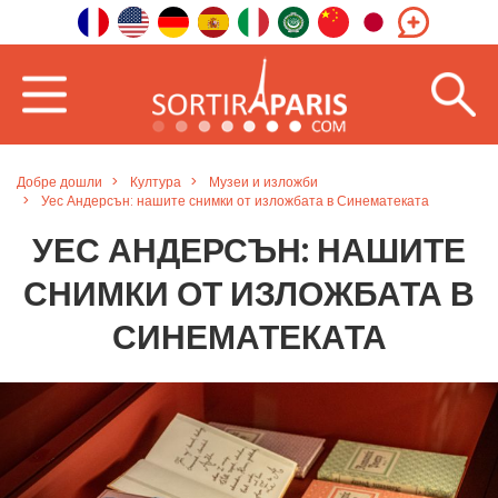
Добре дошли
Култура
Музеи и изложби
Уес Андерсън: нашите снимки от изложбата в Синематеката
УЕС АНДЕРСЪН: НАШИТЕ
СНИМКИ ОТ ИЗЛОЖБАТА В
СИНЕМАТЕКАТА