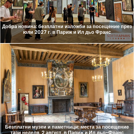
Добра новина: безплатни изложби за посещение през
юли 2027 г. в Париж и Ил дьо Франс
Безплатни музеи и паметници: места за посещение
тази неделя, 2 август, в Париж и Ил дьо-Франс