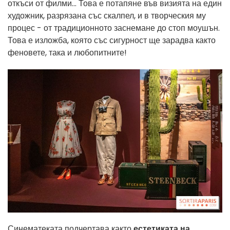
откъси от филми... Това е потапяне във визията на един
художник, разрязана със скалпел, и в творческия му
процес - от традиционното заснемане до стоп моушън.
Това е изложба, която със сигурност ще зарадва както
феновете, така и любопитните!
Синематеката подчертава както
естетиката на