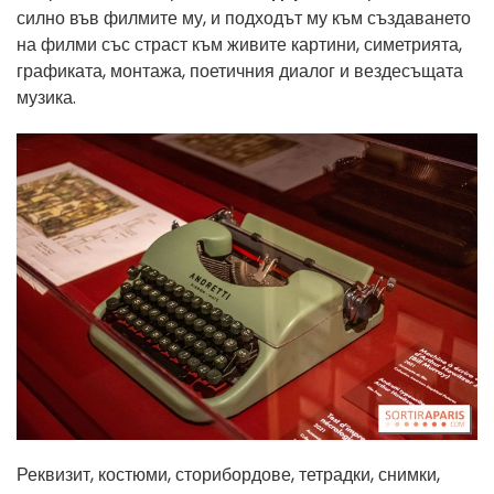
силно във филмите му, и подходът му към създаването
на филми със страст към живите картини, симетрията,
графиката, монтажа, поетичния диалог и вездесъщата
музика.
Реквизит, костюми, сторибордове, тетрадки, снимки,