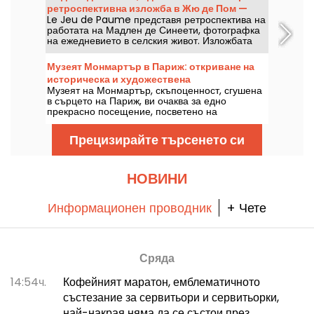
ретроспективна изложба в Жю де Пом —
Le Jeu de Paume представя ретроспектива на
нашите снимки
работата на Мадлен де Синеети, фотографка
на ежедневието в селския живот. Изложбата
«Une vie» може да бъде разгледана от 12 юни
до 27 септември 2026 г.
Музеят Монмартър в Париж: откриване на
историческа и художествена
Музеят на Монмартър, скъпоценност, сгушена
съкровищница
в сърцето на Париж, ви очаква за едно
прекрасно посещение, посветено на
известните художници от този район.
Запознайте се с увлекателната история на
Прецизирайте търсенето си
този музей в 18-и район, в който се намират
творби на художници като Огюст Реноар и
Сюзан Валадон. С над 100 000 посетители
годишно този музей предлага незабравимо
НОВИНИ
пътешествие из изкуството и културата на
Монмартър!
Информационен проводник
+ Чете
Сряда
14:54ч.
Кофейният маратон, емблематичното
състезание за сервитьори и сервитьорки,
най-накрая няма да се състои през