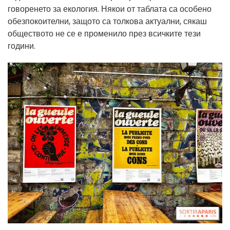
говоренето за екология. Някои от таблата са особено
обезпокоителни, защото са толкова актуални, сякаш
обществото не се е променило през всичките тези
години.