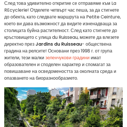
След това удивително откритие се отправяме към La
REcyclerie! Отделете четвърт час пеша, за да стигнете
до обекта, като следвате маршрута на Petite Ceinture,
което ви дава възможност да видите изненадваща за
столицата буйна растителност. След като стигнете до
кръстовището с улица du Ruisseau, можете да влезете
директно през
Jardins du Ruisseau
- обществена
градина на релсите! Основани през 1998 г. от група
жители, тези малки
зеленчукови градини
имат
образователен и споделен характер и спомагат за
повишаване на осведомеността за околната среда и
опазването на биоразнообразието.