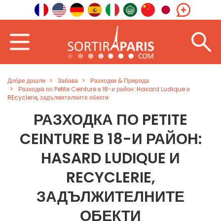
Добре дошли
Забава
Разходки & Природа
Разходка по Petite Ceinture в 18-и район: Hasard Ludique и
REcyclerie, задължителните обекти
РАЗХОДКА ПО PETITE
CEINTURE В 18-И РАЙОН:
HASARD LUDIQUE И
RECYCLERIE,
ЗАДЪЛЖИТЕЛНИТЕ
ОБЕКТИ