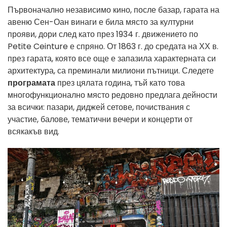
Първоначално независимо кино, после базар, гарата на
авеню Сен-Оан винаги е била място за културни
прояви, дори след като през 1934 г. движението по
Petite Ceinture е спряно. От 1863 г. до средата на ХХ в.
през гарата, която все още е запазила характерната си
архитектура, са преминали милиони пътници. Следете
програмата
през цялата година, тъй като това
многофункционално място редовно предлага дейности
за всички: пазари, диджей сетове, почиствания с
участие, балове, тематични вечери и концерти от
всякакъв вид.