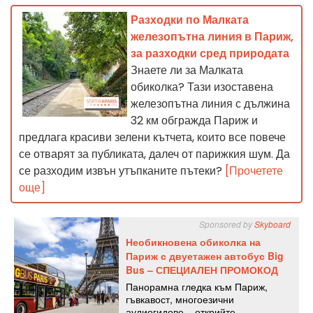
Разходки по Малката
железопътна линия в Париж,
за разходки сред природата
Знаете ли за Малката
обиколка? Тази изоставена
железопътна линия с дължина
32 км обгражда Париж и
предлага красиви зелени кътчета, които все повече
се отварят за публиката, далеч от парижкия шум. Да
се разходим извън утъпканите пътеки?
[Прочетете
още]