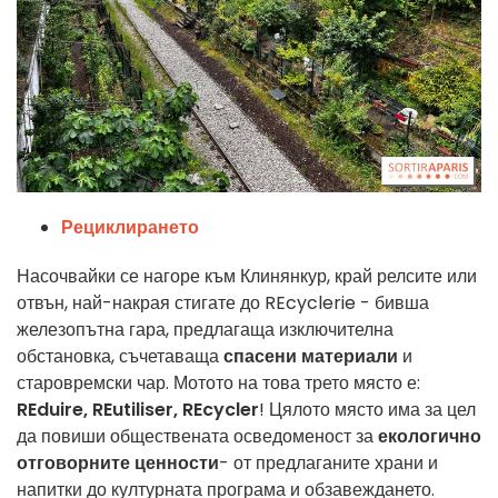
Рециклирането
Насочвайки се нагоре към Клинянкур, край релсите или
отвън, най-накрая стигате до REcyclerie - бивша
железопътна гара, предлагаща изключителна
обстановка, съчетаваща
спасени материали
и
старовремски чар. Мотото на това трето място е:
REduire, REutiliser, REcycler
! Цялото място има за цел
да повиши обществената осведоменост за
екологично
отговорните ценности
- от предлаганите храни и
напитки до културната програма и обзавеждането.