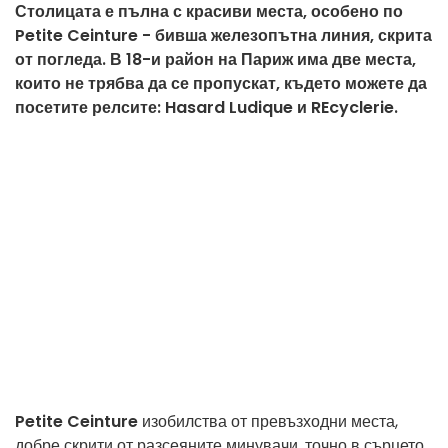
Столицата е пълна с красиви места, особено по
Petite Ceinture - бивша железопътна линия, скрита
от погледа. В 18-и район на Париж има две места,
които не трябва да се пропускат, където можете да
посетите релсите: Hasard Ludique и REcyclerie.
Petite Ceinture
изобилства от превъзходни места,
добре скрити от разсеяните минувачи, точно в сърцето