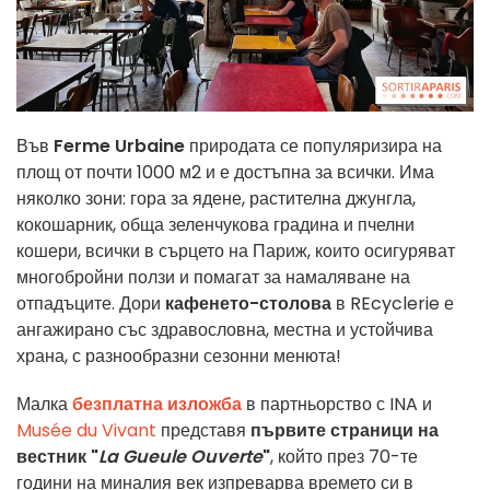
Във
Ferme Urbaine
природата се популяризира на
площ от почти 1000 м2 и е достъпна за всички. Има
няколко зони: гора за ядене, растителна джунгла,
кокошарник, обща зеленчукова градина и пчелни
кошери, всички в сърцето на Париж, които осигуряват
многобройни ползи и помагат за намаляване на
отпадъците. Дори
кафенето-столова
в REcyclerie е
ангажирано със здравословна, местна и устойчива
храна, с разнообразни сезонни менюта!
Малка
безплатна изложба
в партньорство с INA и
Musée du Vivant
представя
първите страници на
вестник "
La Gueule Ouverte
"
, който през 70-те
години на миналия век изпреварва времето си в