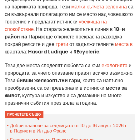
на парижката природа. Тези
малки кътчета зеленина
са
си възвърнали полагащото им се място над човешкото
творение и предлагат истински
убежища на
спокойствие
. На старата железопътна линия в
18-и
район на Париж
ще откриете прекрасна разходка
покрай релсите и две
трети
от задължителните
места в
квартала:
Hasard Ludique
и
REcyclerie
.
Тези две места споделят любовта си към
екологията
и
природата, за чието опазване правят всичко възможно.
Тези
бивши железопътни гари
, които са напълно
преобразени, са се превърнали в истински
места за
живот
, култура и изкуство и са домакини на много
празнични събития през цялата година.
ПРОЧЕТЕТЕ СЪЩО
Добри планове за седмицата от 10 до 16 август 2026 г.
в Париж и в Ил дьо Франс
Безплатни музеи в Париж и безплатни