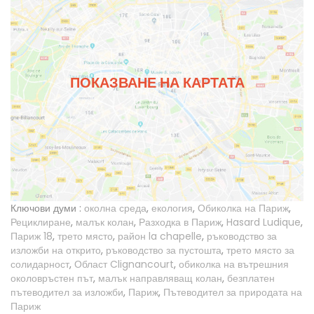
ПОКАЗВАНЕ НА КАРТАТА
Ключови думи :
околна среда
,
екология
,
Обиколка на Париж
,
Рециклиране
,
малък колан
,
Разходка в Париж
,
Hasard Ludique
,
Париж 18
,
трето място
,
район la chapelle
,
ръководство за
изложби на открито
,
ръководство за пустошта
,
трето място за
солидарност
,
Област Clignancourt
,
обиколка на вътрешния
околовръстен път
,
малък направляващ колан
,
безплатен
пътеводител за изложби
,
Париж
,
Пътеводител за природата на
Париж