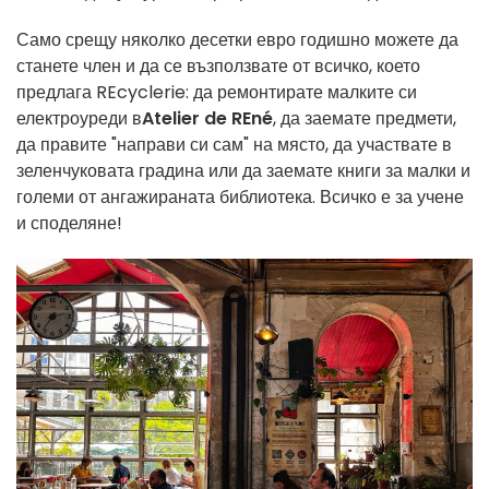
Само срещу няколко десетки евро годишно можете да
станете член и да се възползвате от всичко, което
предлага REcyclerie: да ремонтирате малките си
електроуреди в
Atelier de REné
, да заемате предмети,
да правите "направи си сам" на място, да участвате в
зеленчуковата градина или да заемате книги за малки и
големи от ангажираната библиотека. Всичко е за учене
и споделяне!