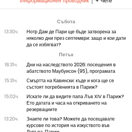
Информационен проводник
+ Чете
Събота
13:30ч.
Нотр Дам де Пари ще бъде затворена за
няколко дни през септември: защо и кои дати
да се избягват?
Петък
18:31ч.
Дни на наследството 2026: посещения в
абатството Маубуисон (95), програмата
15:31ч.
Смъртта на Кавински: къде и кога ще се
състоят погребенията в Париж?
15:02ч.
Искате ли да видите папа Лъв XIV в Париж?
Ето датата и часа на откриването на
резервациите
13:20ч.
Знаете ли това? Можете да посещавате
курсове по история на изкуството във
Лувъра, Париж.