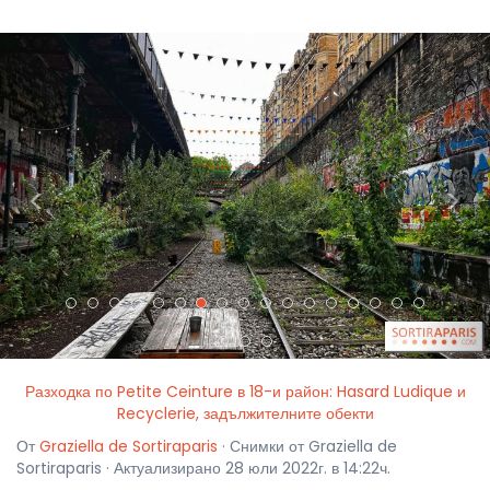
<
>
Разходка по Petite Ceinture в 18-и район: Hasard Ludique и
Recyclerie, задължителните обекти
От
Graziella de Sortiraparis
· Снимки от Graziella de
Sortiraparis · Актуализирано 28 юли 2022г. в 14:22ч.