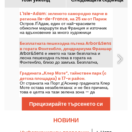
L'Isle-Adam: зеленото самородно парче в
региона Ile-de-France, на 25 км от Париж
Остров Л'Адам, един от най-красивите
обиколни маршрути във Франция и източник
на вдъхновение за много художници
пейзажисти, е истинско зелено самородно
находище, което може да се открие само на
Безплатната пешеходна пътека Arbor&Sens
няколко километра от Париж. На брега на река
в гората Фонтенбло, дендрариума Франшар
Оаз, със своя морски курорт и красиви
Arbor&Sens е името на тази безплатна и
паметници, това селце във Вал д'Оаз има
лесна пешеходна пътека в гората на
какво да изкуши търсещите разходка и
Фонтенбло, близо до замъка. Безплатна,
откривателски тур.
достъпна за всички и образователна, тази
разходка ни отвежда към опознаване на
Градината „Клер Моте“, тайнствен парк (с
дървесните видове, техния произход и
детска площадка) в 17-и район.
употреба.
От страната на Порт д’Асниер градината Клер
Моте остава незабелязана: и не без причина,
това е целта на тази зелена зона — да
предложи място за презареждане на силите, в
пълна тишина.
Прецизирайте търсенето си
НОВИНИ