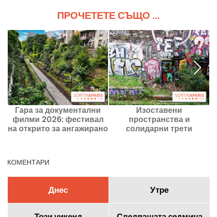
ПРОЧЕТЕТЕ СЪЩО ...
Гара за документални
Изоставени
М
филми 2026: фестивал
пространства и
на открито за ангажирано
солидарни трети
кино по релсите на
пространства в Париж
REcyclerie
през 2026 г., нашите
добри адреси
КОМЕНТАРИ
Днес
Утре
Този уикенд
Следващата седмица