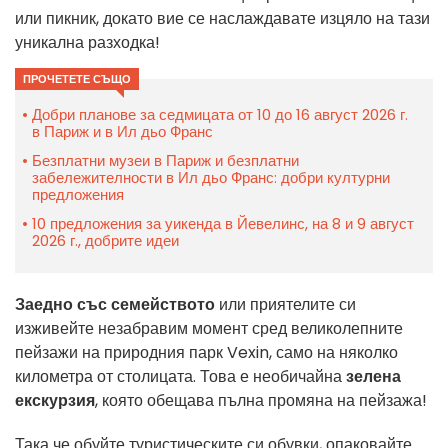
или пикник, докато вие се наслаждавате изцяло на тази
уникална разходка!
ПРОЧЕТЕТЕ СЪЩО
Добри планове за седмицата от 10 до 16 август 2026 г.
в Париж и в Ил дьо Франс
Безплатни музеи в Париж и безплатни
забележителности в Ил дьо Франс: добри културни
предложения
10 предложения за уикенда в Йевелинс, на 8 и 9 август
2026 г., добрите идеи
Заедно със семейството
или приятелите си
изживейте незабравим момент сред великолепните
пейзажи на природния парк Vexin, само на няколко
километра от столицата. Това е необичайна
зелена
екскурзия
, която обещава пълна промяна на пейзажа!
Така че обуйте туристическите си обувки, опаковайте