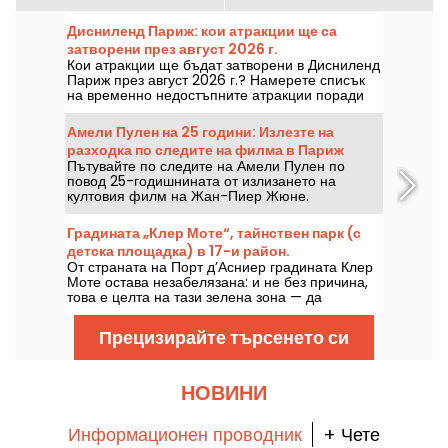
Дисниленд Париж: кои атракции ще са
затворени през август 2026 г.
Кои атракции ще бъдат затворени в Дисниленд
Париж през август 2026 г.? Намерете списък
на временно недостъпните атракции поради
поддръжка или реконструкция, за да
планирате посещението си в парковете на
Амели Пулен на 25 години: Излезте на
Дисни.
разходка по следите на филма в Париж
Пътувайте по следите на Амели Пулен по
повод 25-годишнината от излизането на
култовия филм на Жан-Пиер Жюне.
Градината „Клер Моте“, тайнствен парк (с
детска площадка) в 17-и район.
От страната на Порт д’Асниер градината Клер
Моте остава незабелязана: и не без причина,
това е целта на тази зелена зона — да
предложи място за презареждане на силите, в
пълна тишина.
Прецизирайте търсенето си
НОВИНИ
Информационен проводник
+ Чете