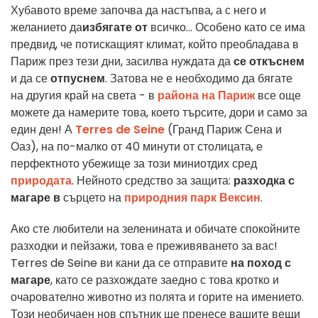
Хубавото време започва да настъпва, а с него и
желанието да
избягате от
всичко... Особено като се има
предвид, че потискащият климат, който преобладава в
Париж през тези дни, засилва нуждата да
се откъснем
и да се
отпуснем
. Затова не е необходимо да бягате
на другия край на света - в
района на Париж
все още
можете да намерите това, което търсите, дори и само за
един ден! А
Terres de Seine
(Гранд Париж Сена и
Оаз), на по-малко от 40 минути от столицата, е
перфектното убежище за този миниотдих сред
природата
. Нейното средство за защита:
разходка с
магаре в
сърцето на
природния парк Вексин
.
Ако сте любители на зеленината и обичате спокойните
разходки и пейзажи, това е преживяването за вас!
Terres de Seine ви кани да се отправите
на поход с
магаре
, като се разхождате заедно с това кротко и
очарователно животно из полята и горите на имението.
Този необичаен нов спътник ще пренесе вашите вещи