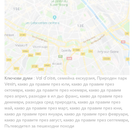
Ключови думи :
Val d'oise
,
семейна екскурзия
,
Природен парк
Vexin
,
какво да правим през юли
,
какво да правим през
октомври
,
какво да правите през ноември
,
какво да правим
през април
,
разходки в ил дьо франс
,
какво да правим през
декември
,
разходка сред природата
,
какво да правим през
май
,
какво да правим през март
,
какво да правим през юни
,
какво да правим през януари
,
какво да правим през февруари
,
какво да правите през август
,
какво да правим през септември
,
Пътеводител за пешеходни походи