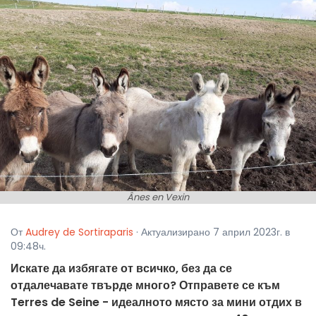
Ânes en Vexin
От
Audrey de Sortiraparis
· Актуализирано 7 април 2023г. в
09:48ч.
Искате да избягате от всичко, без да се
отдалечавате твърде много? Отправете се към
Terres de Seine - идеалното място за мини отдих в