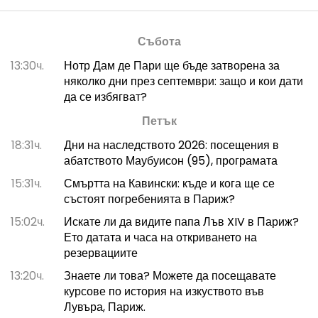
Събота
13:30ч.
Нотр Дам де Пари ще бъде затворена за
няколко дни през септември: защо и кои дати
да се избягват?
Петък
18:31ч.
Дни на наследството 2026: посещения в
абатството Маубуисон (95), програмата
15:31ч.
Смъртта на Кавински: къде и кога ще се
състоят погребенията в Париж?
15:02ч.
Искате ли да видите папа Лъв XIV в Париж?
Ето датата и часа на откриването на
резервациите
13:20ч.
Знаете ли това? Можете да посещавате
курсове по история на изкуството във
Лувъра, Париж.