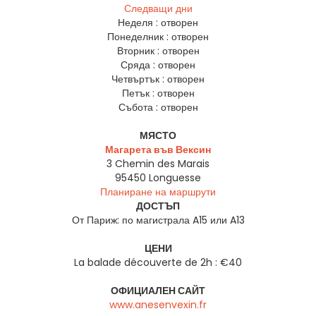
Следващи дни
Неделя :
отворен
Понеделник :
отворен
Вторник :
отворен
Сряда :
отворен
Четвъртък :
отворен
Петък :
отворен
Събота :
отворен
МЯСТО
Магарета във Вексин
3 Chemin des Marais
95450
Longuesse
Планиране на маршрути
ДОСТЪП
От Париж: по магистрала A15 или A13
ЦЕНИ
La balade découverte de 2h : €40
ОФИЦИАЛЕН САЙТ
www.anesenvexin.fr