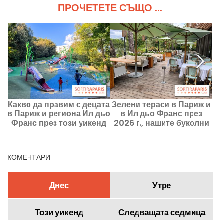
ПРОЧЕТЕТЕ СЪЩО ...
Какво да правим с децата
Зелени тераси в Париж и
в Париж и региона Ил дьо
в Ил дьо Франс през
Франс през този уикенд
2026 г., нашите буколни
8–9 август 2026 г.?
адреси
КОМЕНТАРИ
Днес
Утре
Този уикенд
Следващата седмица