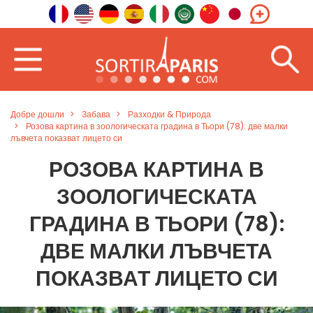
Добре дошли
Забава
Разходки & Природа
Розова картина в зоологическата градина в Тьори (78): две малки
лъвчета показват лицето си
РОЗОВА КАРТИНА В
ЗООЛОГИЧЕСКАТА
ГРАДИНА В ТЬОРИ (78):
ДВЕ МАЛКИ ЛЪВЧЕТА
ПОКАЗВАТ ЛИЦЕТО СИ