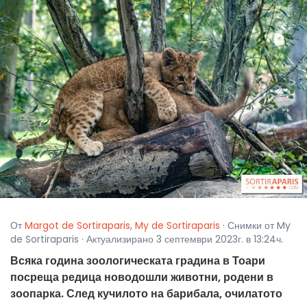
От
Margot de Sortiraparis
,
My de Sortiraparis
· Снимки от My
de Sortiraparis · Актуализирано 3 септември 2023г. в 13:24ч.
Всяка година зоологическата градина в Тоари
посреща редица новодошли животни, родени в
зоопарка. След кучилото на барибала, очилатото