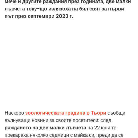
мече и другите раждания през годината, две малки
лъвчета току-що излязоха на бял свят за първи
път през септември 2023 г.
Наскоро
зоологическата градина в Тьори
съобщи
вълнуващи новини за своите посетители: след
раждането на две малки лъвчета
на 22 юни те
прекараха няколко седмици с майка си, преди да се