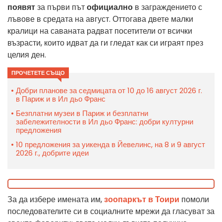
появят
за първи път
официално
в заграждението с
лъвове в средата на август. Оттогава двете малки
кралици на саваната радват посетители от всички
възрасти, които идват да ги гледат как си играят през
целия ден.
ПРОЧЕТЕТЕ СЪЩО
Добри планове за седмицата от 10 до 16 август 2026 г.
в Париж и в Ил дьо Франс
Безплатни музеи в Париж и безплатни
забележителности в Ил дьо Франс: добри културни
предложения
10 предложения за уикенда в Йевелинс, на 8 и 9 август
2026 г., добрите идеи
За да избере имената им,
зоопаркът в Тоири
помоли
последователите си в социалните мрежи да гласуват за