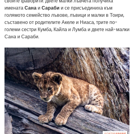
своите фаворити: двете малки лъвчета получиха
имената
Сана
и
Сараби
и се присъединиха към
голямото семейство лъвове, лъвици и малки в Тоири,
съставено от родителите Акеле и Ниаса, трите по-
големи сестри Кумба, Кайла и Лумба и двете най-малки
Сана и Сараби.