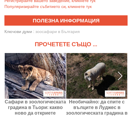
Регистрирайте вашето заведение, кликнете тук
Популяризирайте събитието си, кликнете тук
ПОЛЕЗНА ИНФОРМАЦИЯ
Ключови думи :
зоосафари в България
ПРОЧЕТЕТЕ СЪЩО ...
Сафари в зоологическата
Необичайно: да спите с
градина в Тьори: какво
вълците в Луджес в
з
ново да откриете
зоологическата градина в
T
Тьори (78)