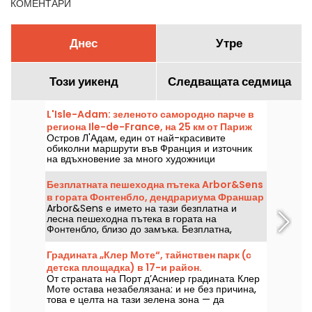
КОМЕНТАРИ
Днес
Утре
Този уикенд
Следващата седмица
L'Isle-Adam: зеленото самородно парче в
региона Ile-de-France, на 25 км от Париж
Остров Л'Адам, един от най-красивите
обиколни маршрути във Франция и източник
на вдъхновение за много художници
пейзажисти, е истинско зелено самородно
находище, което може да се открие само на
Безплатната пешеходна пътека Arbor&Sens
няколко километра от Париж. На брега на река
в гората Фонтенбло, дендрариума Франшар
Оаз, със своя морски курорт и красиви
Arbor&Sens е името на тази безплатна и
паметници, това селце във Вал д'Оаз има
лесна пешеходна пътека в гората на
какво да изкуши търсещите разходка и
Фонтенбло, близо до замъка. Безплатна,
откривателски тур.
достъпна за всички и образователна, тази
разходка ни отвежда към опознаване на
Градината „Клер Моте“, тайнствен парк (с
дървесните видове, техния произход и
детска площадка) в 17-и район.
употреба.
От страната на Порт д’Асниер градината Клер
Моте остава незабелязана: и не без причина,
това е целта на тази зелена зона — да
предложи място за презареждане на силите, в