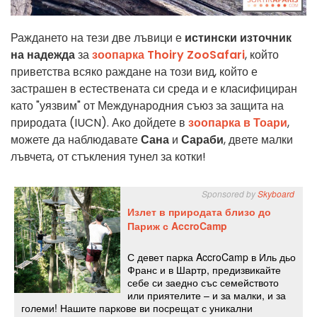
Раждането на тези две лъвици е
истински източник
на надежда
за
зоопарка Thoiry ZooSafari
, който
приветства всяко раждане на този вид, който е
застрашен в естествената си среда и е класифициран
като "уязвим" от Международния съюз за защита на
природата (IUCN). Ако дойдете в
зоопарка в Тоари
,
можете да наблюдавате
Сана
и
Сараби
, двете малки
лъвчета, от стъкления тунел за котки!