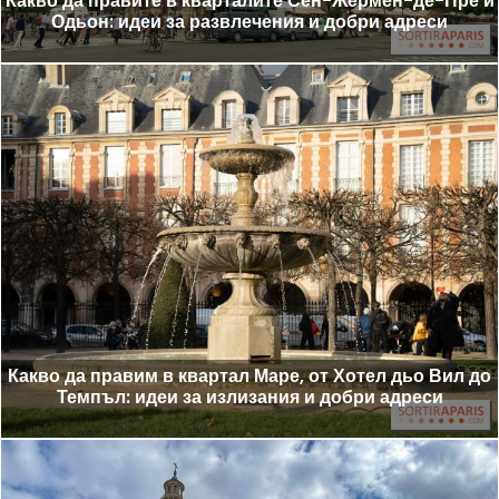
Какво да правите в кварталите Сен-Жермен-де-Пре и
Одьон: идеи за развлечения и добри адреси
Какво да правим в квартал Маре, от Хотел дьо Вил до
Темпъл: идеи за излизания и добри адреси