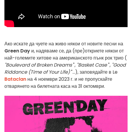
Ако искате да чуете на живо някои от новите песни на
Green Day
и, надяваме се, да (пре)откриете някои от
най-големите хитове на американското пънк рок трио (
"Boulevard of Broken Dreams
",
"Basket Case
",
"Good
Riddance (Time of Your Life)
"...), заповядайте в Le
Bataclan
на 4 ноември 2023 г. и не пропускайте
отварянето на билетната каса на 31 октомври.