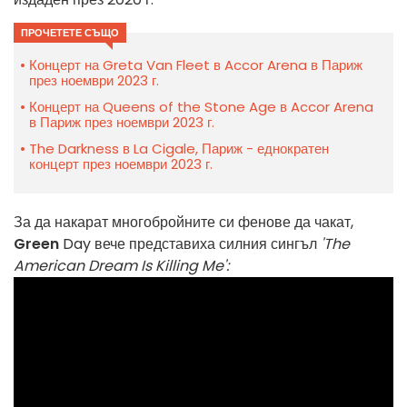
ПРОЧЕТЕТЕ СЪЩО
Концерт на Greta Van Fleet в Accor Arena в Париж
през ноември 2023 г.
Концерт на Queens of the Stone Age в Accor Arena
в Париж през ноември 2023 г.
The Darkness в La Cigale, Париж - еднократен
концерт през ноември 2023 г.
За да накарат многобройните си фенове да чакат,
Green
Day вече представиха силния сингъл
'The
American Dream Is Killing Me':