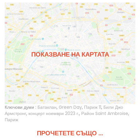
ПОКАЗВАНЕ НА КАРТАТА
Ключови думи :
Батаклан
,
Green Day
,
Париж 11
,
Били Джо
Армстронг
,
концерт ноември 2023 г.
,
Район Saint Ambroise
,
Париж
ПРОЧЕТЕТЕ СЪЩО ...