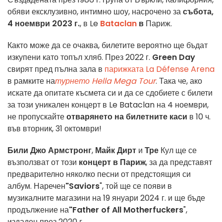
обяви ексклузивно, интимно шоу, насрочено за
събота,
4 ноември 2023 г.
, в Le
Bataclan
в
Париж.
Както може да се очаква, билетите вероятно ще бъдат
изкупени като топъл хляб. През 2022 г.
Green Day
свирят пред пълна зала в
парижката La Défense Arena
в рамките на
турнето Hella Mega Tour
. Така че, ако
искате да опитате късмета си и да се сдобиете с билети
за този уникален концерт в Le Bataclan на 4 ноември,
не пропускайте
отварянето на билетните каси
в 10 ч.
във вторник, 31 октомври!
Били Джо Армстронг
,
Майк Дирт
и
Тре
Кул ще се
възползват от този
концерт в Париж
, за да представят
предварително няколко песни от предстоящия си
албум. Наречен
"Saviors
", той ще се появи в
музикалните магазини на 19 януари 2024 г. и ще бъде
продължение на
"Father of All Motherfuckers
",
издаден през 2020 г.