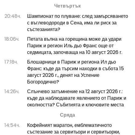
Четвъртък
20:48ч.
Шампионат по плуване: след замърсяването
с въглеводороди в Сена, има ли риск за
състезанията?
18:06ч.
Петата вълна на горещина може да удари
Париж и регион Иль дьо Франс още от
седмицата, започваща на 10 август 2026 г.
17:18ч.
Блошарници в Париж и региона Ил дьо
Франс: къде да търсим находки в събота 15
август 2026 г., денят на Успение
Богородично?
14:26ч.
Слънчево затъмнение на 12 август 2026 г.:
къде да наблюдавате явлението от Париж и
околността? Събитията и ключовите места
Сряда
14:54ч.
Кофейният маратон, емблематичното
състезание за сервитьори и сервитьорки,