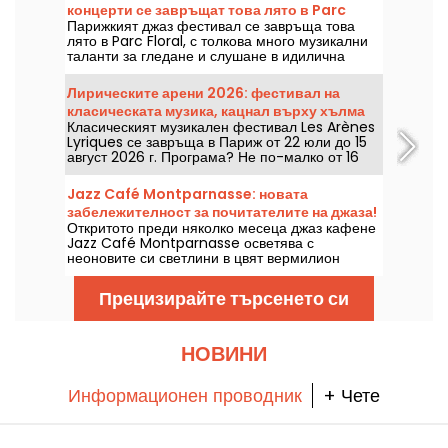
концерти се завръщат това лято в Parc
Парижкият джаз фестивал се завръща това
Floral, програмата
лято в Parc Floral, с толкова много музикални
таланти за гледане и слушане в идилична
околна среда. Ето програмата на безплатните
концерти, които може да откриете от 24 юни
Лирическите арени 2026: фестивал на
до 6 септември 2026 г.
класическата музика, кацнал върху хълма
Класическият музикален фестивал Les Arènes
Монмартр
Lyriques се завръща в Париж от 22 юли до 15
август 2026 г. Програма? Не по-малко от 16
концерта, изнесени в Арените де Монмартр,
идеална обстановка за слушане на големите
Jazz Café Montparnasse: новата
класики.
забележителност за почитателите на джаза!
Откритото преди няколко месеца джаз кафене
Jazz Café Montparnasse осветява с
неоновите си светлини в цвят вермилион
улицата на коменданта Mouchotte. Вътре ви
очакват джаз и добра храна....
Прецизирайте търсенето си
НОВИНИ
Информационен проводник
+ Чете