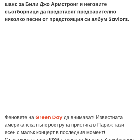
шанс за Били Джо Армстронг и неговите
съотборници да представят предварително
няколко песни от предстоящия си албум Saviors.
Феновете на
Green Day
да внимават! Известната
американска пънк рок група пристига в Париж тази
есен с малък концерт в последния момент!
Създадената през 1986 г. група от Бъркли, Калифорния,