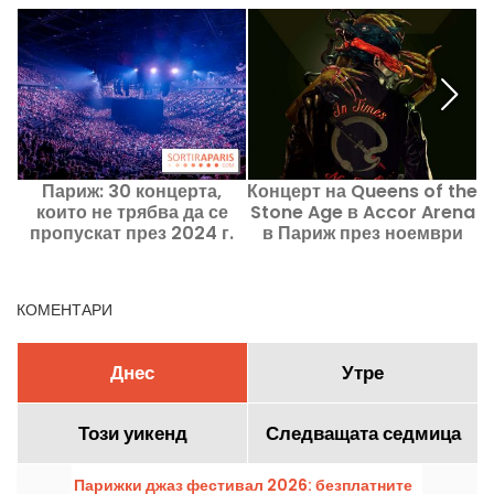
Париж: 30 концерта,
Концерт на Queens of the
които не трябва да се
Stone Age в Accor Arena
пропускат през 2024 г.
в Париж през ноември
2023 г.
КОМЕНТАРИ
Днес
Утре
Този уикенд
Следващата седмица
Парижки джаз фестивал 2026: безплатните