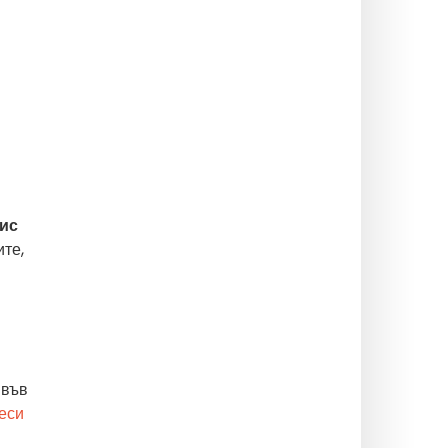
ис
ите,
 във
еси