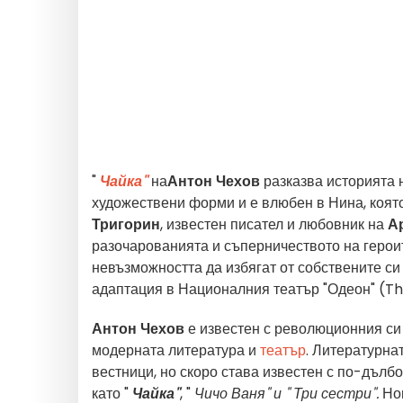
"
Чайка"
на
Антон Чехов
разказва историята 
художествени форми и е влюбен в Нина, която
Тригорин
, известен писател и любовник на
А
разочарованията и съперничеството на героит
невъзможността да избягат от собствените с
адаптация в Националния театър "Одеон" (Th
Антон Чехов
е известен с революционния си
модерната литература и
театър
. Литературна
вестници, но скоро става известен с по-дълб
като "
Чайка"
, "
Чичо Ваня" и "
Три сестри".
Нов