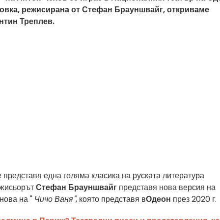
ановка, режисирана от Стефан Брауншвайг, откриваме
нтин Треплев.
 представя една голяма класика на руската литература
ежисьорът
Стефан Брауншвайг
представя нова версия на
нова на "
Чичо Ваня"
, която представя в
Одеон
през 2020 г.