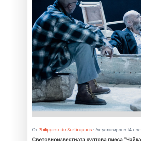
От
Philippine de Sortiraparis
· Актуализирано 14 ное
Световноизвестната култова пиеса "Чайка