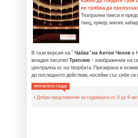
Какво да гледате тази
не трябва да пропуска
Театрални пиеси и предс
танц, хумор, магия, каба
В тази версия на "
Чайка" на
Антон Чехов
в 
младия писател
Треплев
- изображение на св
централна ос на творбата. Презирана и осмив
до последното действие, носейки със себе си 
ПРОЧЕТЕТЕ СЪЩО
Добри предложения за седмицата от 3 до 9 авг