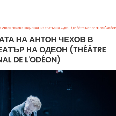
на Антон Чехов в Националния театър на Одеон (Théâtre National de l'Odéon
САТА НА АНТОН ЧЕХОВ В
АТЪР НА ОДЕОН (THÉÂTRE
AL DE L'ODÉON)