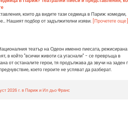
 седмица в Париж? Театрални пиеси и представления, к
те
тавления, които да видите тази седмица в Париж: комедии,
ре... Нашият подбор от задължителни изяви.
[Прочетете още
Националния театър на Одеон именно пиесата, режисирана
ят, в който "всички животи са угаснали" - се превръща в
ана от останалите герои, тя продължава да звучи на заден 
предчувствие, което героите не успяват да разберат.
уст 2026 г. в Париж и Ил дьо Франс