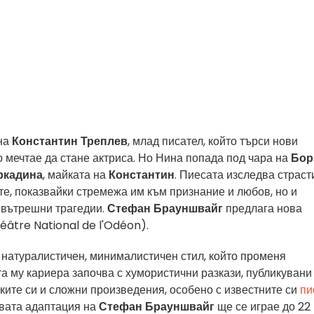
на
Константин Треплев
, млад писател, който търси нови
 мечтае да стане актриса. Но Нина попада под чара на
Бор
ркадина
, майката на
Константин
. Пиесата изследва страст
е, показвайки стремежа им към признание и любов, но и
и вътрешни трагедии.
Стефан Брауншвайг
предлага нова
éâtre National de l'Odéon).
 натуралистичен, минималистичен стил, който променя
та му кариера започва с хумористични разкази, публикувани
оките си и сложни произведения, особено с известните си
пи
ата адаптация на
Стефан Брауншвайг
ще се играе до 22