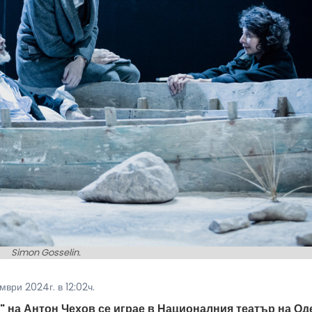
Simon Gosselin.
мври 2024г. в 12:02ч.
" на Антон Чехов се играе в Националния театър на Од