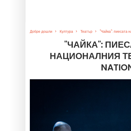
Добре дошли
Култура
Театър
"Чайка": пиесата 
"ЧАЙКА": ПИЕ
НАЦИОНАЛНИЯ ТЕ
NATION