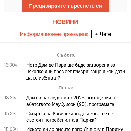
обстановка, в сърцето на гората Фонтенбло.
Прецизирайте търсенето си
НОВИНИ
Информационен проводник
+ Чете
Събота
13:30ч.
Нотр Дам де Пари ще бъде затворена за
няколко дни през септември: защо и кои дати
да се избягват?
Петък
18:31ч.
Дни на наследството 2026: посещения в
абатството Маубуисон (95), програмата
15:31ч.
Смъртта на Кавински: къде и кога ще се
състоят погребенията в Париж?
15:02ч.
Искате ли да видите папа Лъв XIV в Париж?