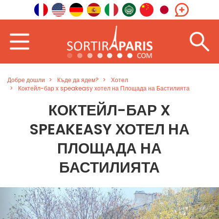
Добре дошли
Къде да ядем?
Хотел
Коктейл-бар x speakeasy хотел на Площада на Бастилията
КОКТЕЙЛ-БАР X
SPEAKEASY ХОТЕЛ НА
ПЛОЩАДА НА
БАСТИЛИЯТА