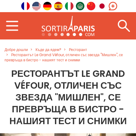
Добре дошли
Къде да ядем?
Ресторант
Ресторантът Le Grand Véfour, отличен със звезда "Мишлен", се
превръща в бистро - нашият тест и снимки
РЕСТОРАНТЪТ LE GRAND
VÉFOUR, ОТЛИЧЕН СЪС
ЗВЕЗДА "МИШЛЕН", СЕ
ПРЕВРЪЩА В БИСТРО -
НАШИЯТ ТЕСТ И СНИМКИ