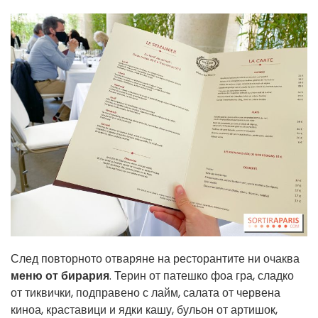
След повторното отваряне на ресторантите ни очаква
меню от бирария
. Терин от патешко фоа гра, сладко
от тиквички, подправено с лайм, салата от червена
киноа, краставици и ядки кашу, бульон от артишок,