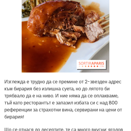
Изглежда е трудно да се премине от 2-звезден адрес
към бирария без излишна суета, но до лятото би
трябвало да е на ниво. И ние няма да се оплакваме,
тъй като ресторантът е запазил избата си с над 800
референции за страхотни вина, сервирани на цени от
бирария!
Що се отнася до десертите, те са много вкусни: ягодов