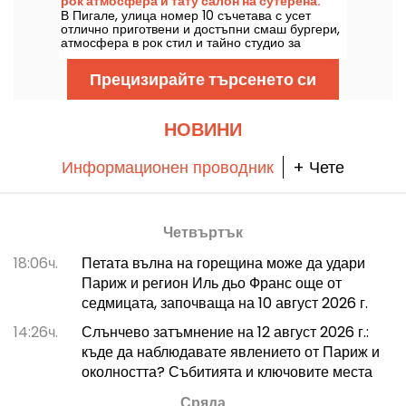
рок атмосфера и тату салон на сутерена.
В Пигале, улица номер 10 съчетава с усет
отлично приготвени и достъпни смаш бургери,
атмосфера в рок стил и тайно студио за
татуировки, вкопано в сутерена. Това е
оживено място, което те кара да искаш да се
Прецизирайте търсенето си
връщаш отново!
НОВИНИ
Информационен проводник
+ Чете
Четвъртък
18:06ч.
Петата вълна на горещина може да удари
Париж и регион Иль дьо Франс още от
седмицата, започваща на 10 август 2026 г.
14:26ч.
Слънчево затъмнение на 12 август 2026 г.:
къде да наблюдавате явлението от Париж и
околността? Събитията и ключовите места
Сряда