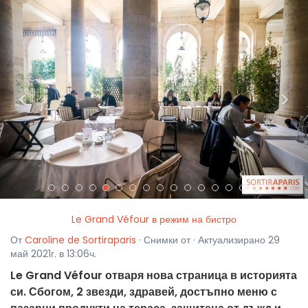
<
>
Le Grand Véfour в режим на бистро
От
Caroline de Sortiraparis
· Снимки от · Актуализирано 29
май 2021г. в 13:06ч.
Le Grand Véfour отваря нова страница в историята
си. Сбогом, 2 звезди, здравей, достъпно меню с