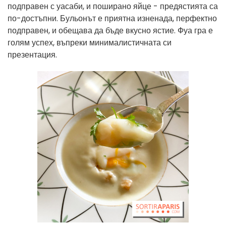
подправен с уасаби, и поширано яйце - предястията са
по-достъпни. Бульонът е приятна изненада, перфектно
подправен, и обещава да бъде вкусно ястие. Фуа гра е
голям успех, въпреки минималистичната си
презентация.