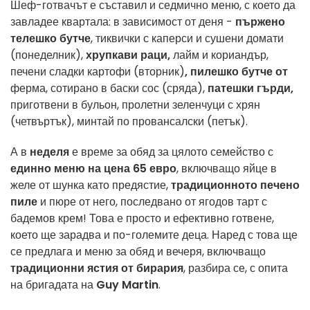
Шеф-готвачът е съставил и седмично меню, с което да
завладее квартала: в зависимост от деня -
пържено
телешко бутче
, тиквички с каперси и сушени домати
(понеделник),
хрупкави раци,
лайм и кориандър,
печени сладки картофи (вторник)
, пилешко бутче от
ферма, сотирано в баски сос (сряда),
патешки гърди,
приготвени в бульон, пролетни зеленчуци с хрян
(четвъртък), минтай по провансалски (петък)
.
А в
неделя
е време за обяд за цялото семейство с
единно меню на цена 65 евро
, включващо яйце в
желе от шунка като предястие,
традиционното печено
пиле
и пюре от него, последвано от ягодов тарт с
бадемов крем! Това е просто и ефективно готвене,
което ще зарадва и по-големите деца. Наред с това ще
се предлага и меню за обяд и вечеря, включващо
традиционни ястия от бирария
, разбира се, с опита
на бригадата на
Guy Martin
.