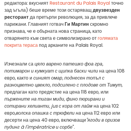
редактора: вкусният
Restaurant du Palais Royal
точно
зад ъгъла) беше време този остаряващ
двузвезден
ресторант
да претърпи революция, за да привлече
парижани. Главният готвач
Ги Мартин
скромно
признава, че е обърната нова страница, като
отварянето към света е символизирано от
голямата
покрита тераса
под арканите на Palais Royal.
Изчезнали са
цяло варено патешко фоа гра,
потимарон и кумкуат с щипка баски чили
на цена 108
евро, както и
синият омар, поднесен топъл с
разноцветно цвекло, подсилено с плодове от Тимут
,
предлаган като предястие на цена 118 евро, или
пържените на тиган миди, фино пюрирани и
сотирани хелианти, jus с кора от лайм
на цена 102
евро,
волска опашка с трюфели на
цена 112 евро или
десерти на цена 40 евро, включващи
"ягоди в оризов
пудинг à l'impératrice и сорбе
".