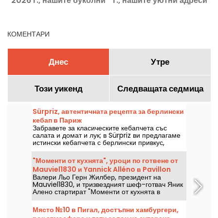
2026 г., нашите буколни
г., нашите уютни адреси
г
адреси
КОМЕНТАРИ
Днес
Утре
Този уикенд
Следващата седмица
Sürpriz, автентичната рецепта за берлински
кебап в Париж
Забравете за класическите кебапчета със
салата и домат и лук; в Sürpriz ви предлагаме
истински кебапчета с берлински привкус,
пълни с пресни зеленчуци, перфектно
изпечено месо и домашно приготвени сосове.
"Моменти от кухнята", уроци по готвене от
Добри новини за жителите на Източен Париж: в
Mauviel1830 и Yannick Alléno в Pavillon
Бастилията току-що отвори врати нов адрес!
Валери Льо Герн Жилбер, президент на
Ledoyen
Mauviel1830, и тризвездният шеф-готвач Яник
Алено стартират "Моменти от кухнята в
Ledoyen", за да споделят знанията си за
продуктите и техниките на готвене с
Място №10 в Пигал, достъпни хамбургери,
кулинарните ентусиасти.