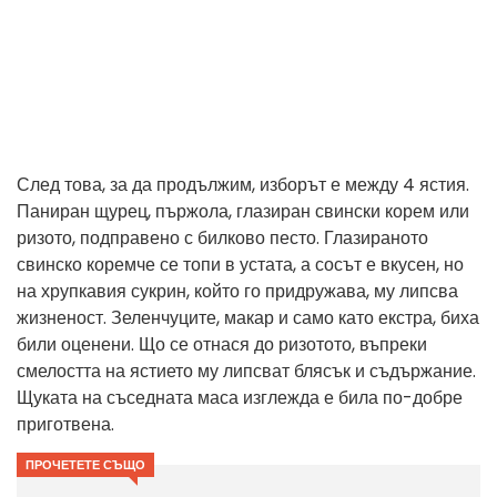
След това, за да продължим, изборът е между 4 ястия.
Паниран щурец, пържола, глазиран свински корем или
ризото, подправено с билково песто. Глазираното
свинско коремче се топи в устата, а сосът е вкусен, но
на хрупкавия сукрин, който го придружава, му липсва
жизненост. Зеленчуците, макар и само като екстра, биха
били оценени. Що се отнася до ризотото, въпреки
смелостта на ястието му липсват блясък и съдържание.
Щуката на съседната маса изглежда е била по-добре
приготвена.
ПРОЧЕТЕТЕ СЪЩО