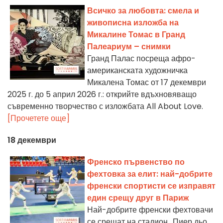
Всичко за любовта: смела и
живописна изложба на
Микалине Томас в Гранд
Палеариум – снимки
Гранд Палас посреща афро-
американската художничка
Микалена Томас от 17 декември
2025 г. до 5 април 2026 г.: открийте вдъхновяващо
съвременно творчество с изложбата All About Love.
[Прочетете още]
18 декември
Френско първенство по
фехтовка за елит: най-добрите
френски спортисти се изправят
един срещу друг в Париж
Най-добрите френски фехтовачи
се срещат на стадион „Пиер дьо