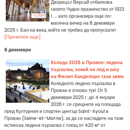
Дворецът Версай отбелязва
своето Чудно празненство от 1923
г. ... като организира още по-
магична вечер на 8 декември
2025 г. Бал на века, който не трябва да пропускате!
[Прочетете още]
6 декември
Коледа 2025 в Провен: ледена
пързалка, хокей на лед и шоу
на Филип Канделоро тази зима
Коледното ледено пързалка в
Прован е отново тук! От 5
декември 2025 г. до 4 януари
2026 г. се срещнете на площада
пред Културния и спортен център Saint-Ayoul в
Прован (Seine-et-Marne), за да се насладите на тази
истинска ледена пързалка с площ от 420 м² от