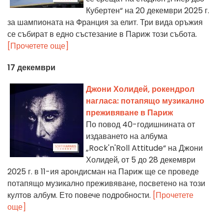
Кубертен“ на 20 декември 2025 г.
за шампионата на Франция за елит. Три вида оръжия
се събират в едно състезание в Париж този събота.
[Прочетете още]
17 декември
Джони Холидей, рокендрол
нагласа: потапящо музикално
преживяване в Париж
По повод 40-годишнината от
издаването на албума
„Rock'n'Roll Attitude“ на Джони
Холидей, от 5 до 28 декември
2025 г. в 11-ия арондисман на Париж ще се проведе
потапящо музикално преживяване, посветено на този
култов албум. Ето повече подробности.
[Прочетете
още]