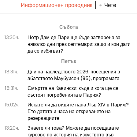
Информационен проводник
+ Чете
Събота
13:30ч.
Нотр Дам де Пари ще бъде затворена за
няколко дни през септември: защо и кои дати
да се избягват?
Петък
18:31ч.
Дни на наследството 2026: посещения в
абатството Маубуисон (95), програмата
15:31ч.
Смъртта на Кавински: къде и кога ще се
състоят погребенията в Париж?
15:02ч.
Искате ли да видите папа Лъв XIV в Париж?
Ето датата и часа на откриването на
резервациите
13:20ч.
Знаете ли това? Можете да посещавате
курсове по история на изкуството във