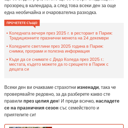
прозорец в календара, а след това всеки ден за още
една необичайна и очарователна разходка.
ПРОЧЕТЕТЕ СЪЩО
Коледната вечеря през 2025 г. в ресторант в Париж:
Традиционните празнични менюта на 24 декември
Коледните светлини през 2025 година в Париж:
снимки, програми и полезна информация
Къде да се снимате с Дядо Коледа през 2025 г.:
местата, където можете да го срещнете в Париж с
децата си
Всеки ден ви очакваме страхотни
изненади
, така че
проверявайте редовно, за да разберете какво сте
правили
през целия ден
! И преди всичко,
насладете
се на празничния сезон
със семейството и
приятелите си!