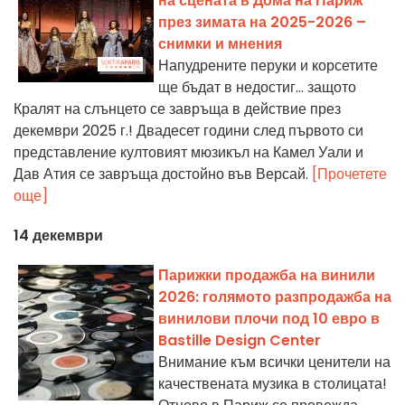
на сцената в Дома на Париж
през зимата на 2025-2026 –
снимки и мнения
Напудрените перуки и корсетите
ще бъдат в недостиг... защото
Кралят на слънцето се завръща в действие през
декември 2025 г.! Двадесет години след първото си
представление култовият мюзикъл на Камел Уали и
Дав Атия се завръща достойно във Версай.
[Прочетете
още]
14 декември
Парижки продажба на винили
2026: голямото разпродажба на
винилови плочи под 10 евро в
Bastille Design Center
Внимание към всички ценители на
качествената музика в столицата!