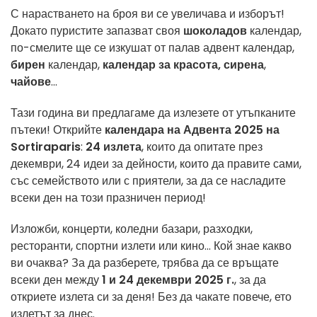
С нарастването на броя ви се увеличава и изборът!
Докато пуристите запазват своя
шоколадов
календар,
по-смелите ще се изкушат от палав адвент календар,
бирен
календар,
календар за красота, сирена
,
чайове
...
Тази година ви предлагаме да излезете от утъпканите
пътеки! Открийте
календара на Адвента 2025 на
Sortiraparis
:
24 излета
, които да опитате през
декември, 24 идеи за дейности, които да правите сами,
със семейството или с приятели, за да се насладите
всеки ден на този празничен период!
Изложби, концерти, коледни базари, разходки,
ресторанти, спортни излети или кино... Кой знае какво
ви очаква? За да разберете, трябва да се връщате
всеки ден между
1 и 24 декември 2025 г.
, за да
откриете излета си за деня! Без да чакате повече, ето
излетът за днес.