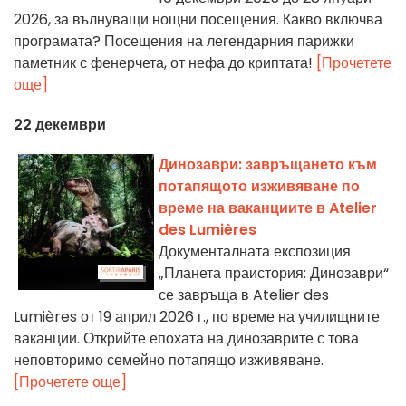
2026, за вълнуващи нощни посещения. Какво включва
програмата? Посещения на легендарния парижки
паметник с фенерчета, от нефа до криптата!
[Прочетете
още]
22 декември
Динозаври: завръщането към
потапящото изживяване по
време на ваканциите в Atelier
des Lumières
Документалната експозиция
„Планета праистория: Динозаври“
се завръща в Atelier des
Lumières от 19 април 2026 г., по време на училищните
ваканции. Открийте епохата на динозаврите с това
неповторимо семейно потапящо изживяване.
[Прочетете още]