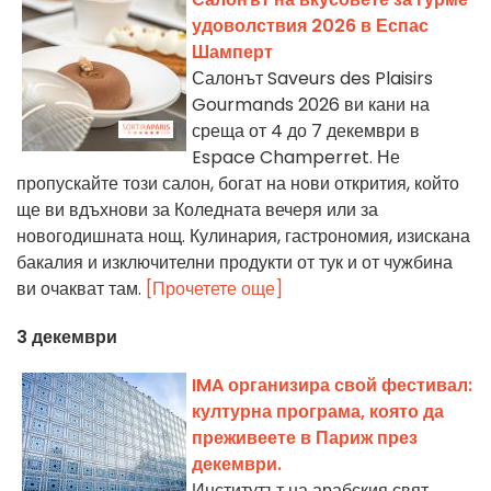
удоволствия 2026 в Еспас
Шамперт
Салонът Saveurs des Plaisirs
Gourmands 2026 ви кани на
среща от 4 до 7 декември в
Espace Champerret. Не
пропускайте този салон, богат на нови открития, който
ще ви вдъхнови за Коледната вечеря или за
новогодишната нощ. Кулинария, гастрономия, изискана
бакалия и изключителни продукти от тук и от чужбина
ви очакват там.
[Прочетете още]
3 декември
IMA организира свой фестивал:
културна програма, която да
преживеете в Париж през
декември.
Институтът на арабския свят