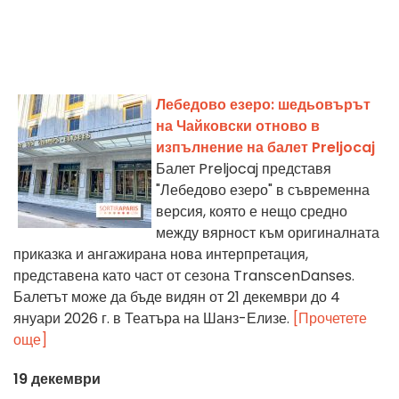
Лебедово езеро: шедьовърът
на Чайковски отново в
изпълнение на балет Preljocaj
Балет Preljocaj представя
"Лебедово езеро" в съвременна
версия, която е нещо средно
между вярност към оригиналната
приказка и ангажирана нова интерпретация,
представена като част от сезона TranscenDanses.
Балетът може да бъде видян от 21 декември до 4
януари 2026 г. в Театъра на Шанз-Елизе.
[Прочетете
още]
19 декември