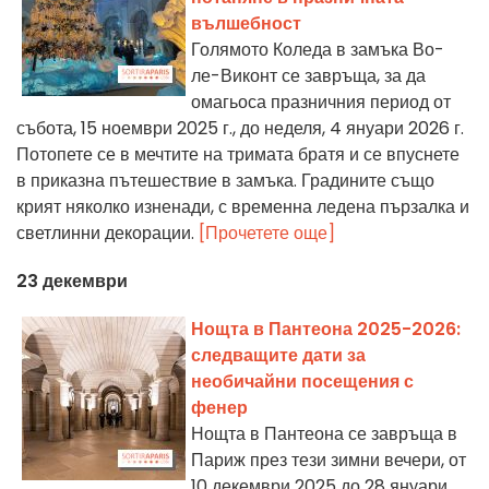
вълшебност
Голямото Коледа в замъка Во-
ле-Виконт се завръща, за да
омагьоса празничния период от
събота, 15 ноември 2025 г., до неделя, 4 януари 2026 г.
Потопете се в мечтите на тримата братя и се впуснете
в приказна пътешествие в замъка. Градините също
крият няколко изненади, с временна ледена пързалка и
светлинни декорации.
[Прочетете още]
23 декември
Нощта в Пантеона 2025-2026:
следващите дати за
необичайни посещения с
фенер
Нощта в Пантеона се завръща в
Париж през тези зимни вечери, от
10 декември 2025 до 28 януари