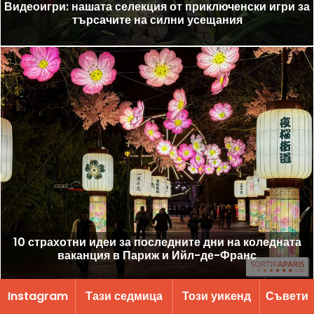
Видеоигри: нашата селекция от приключенски игри за
търсачите на силни усещания
10 страхотни идеи за последните дни на коледната
ваканция в Париж и Ийл-де-Франс
Instagram
Тази седмица
Този уиĸенд
Съвети