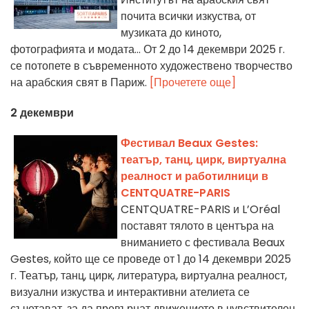
почита всички изкуства, от
музиката до киното,
фотографията и модата... От 2 до 14 декември 2025 г.
се потопете в съвременното художествено творчество
на арабския свят в Париж.
[Прочетете още]
2 декември
Фестивал Beaux Gestes:
театър, танц, цирк, виртуална
реалност и работилници в
CENTQUATRE-PARIS
CENTQUATRE-PARIS и L’Oréal
поставят тялото в центъра на
вниманието с фестивала Beaux
Gestes, който ще се проведе от 1 до 14 декември 2025
г. Театър, танц, цирк, литература, виртуална реалност,
визуални изкуства и интерактивни ателиета се
съчетават, за да превърнат движението в чувствителен