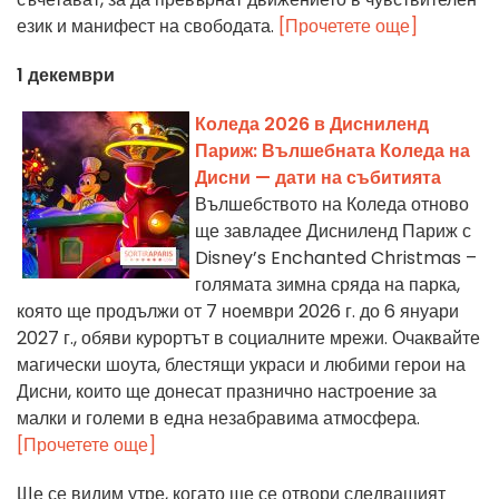
език и манифест на свободата.
[Прочетете още]
1 декември
Коледа 2026 в Дисниленд
Париж: Вълшебната Коледа на
Дисни — дати на събитията
Вълшебството на Коледа отново
ще завладее Дисниленд Париж с
Disney’s Enchanted Christmas –
голямата зимна сряда на парка,
която ще продължи от 7 ноември 2026 г. до 6 януари
2027 г., обяви курортът в социалните мрежи. Очаквайте
магически шоута, блестящи украси и любими герои на
Дисни, които ще донесат празнично настроение за
малки и големи в една незабравима атмосфера.
[Прочетете още]
Ще се видим утре, когато ще се отвори следващият