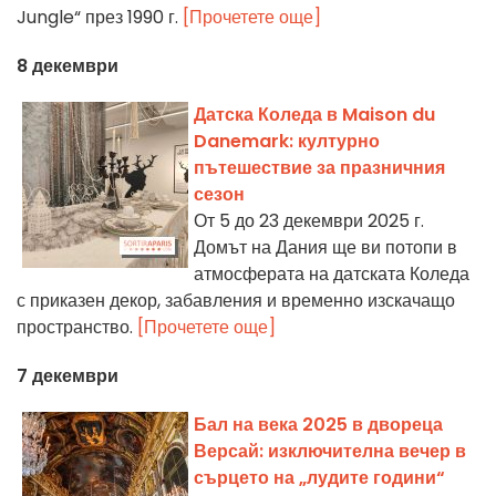
Jungle“ през 1990 г.
[Прочетете още]
8 декември
Датска Коледа в Maison du
Danemark: културно
пътешествие за празничния
сезон
От 5 до 23 декември 2025 г.
Домът на Дания ще ви потопи в
атмосферата на датската Коледа
с приказен декор, забавления и временно изскачащо
пространство.
[Прочетете още]
7 декември
Бал на века 2025 в двореца
Версай: изключителна вечер в
сърцето на „лудите години“