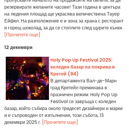
пропускайте началото на продажбите на билети, за да
резервирате желаните часове! Тази година в центъра
на ледения площад ще украсява величествена Тауер
Ейфел. На разположение е и зона за храна с ресторант
и горещ шоколад, за да се стоплите след щурите кънки.
[Прочетете още]
12 декември
Holy Pop Up Festival 2025:
коледен базар на покрива в
Кретей (94)
В департамента Вал-де-Марн
град Кретейл преминава в
празничен режим: Holy Pop Up
Festival се завръща с коледен
базар, който събира около тридесет дизайнери и марки
и е съпроводен от изпълнения, този събота, 13
декември 2025 г.
[Прочетете още]