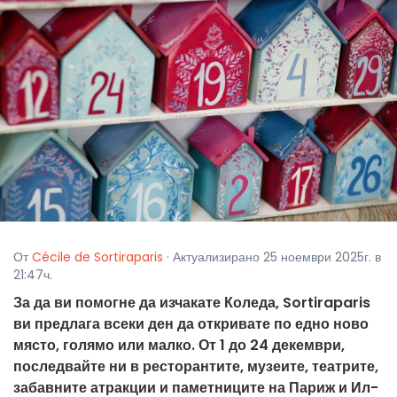
От
Cécile de Sortiraparis
· Актуализирано 25 ноември 2025г. в
21:47ч.
За да ви помогне да изчакате Коледа, Sortiraparis
ви предлага всеки ден да откривате по едно ново
място, голямо или малко. От 1 до 24 декември,
последвайте ни в ресторантите, музеите, театрите,
забавните атракции и паметниците на Париж и Ил-