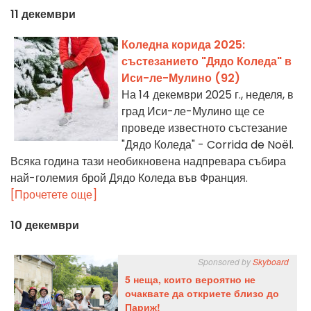
11 декември
Коледна корида 2025:
състезанието "Дядо Коледа" в
Иси-ле-Мулино (92)
На 14 декември 2025 г., неделя, в
град Иси-ле-Мулино ще се
проведе известното състезание
"Дядо Коледа" - Corrida de Noël.
Всяка година тази необикновена надпревара събира
най-големия брой Дядо Коледа във Франция.
[Прочетете още]
10 декември