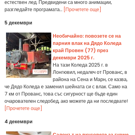
естествен лед. Предвидени са много анимации,
разгледайте програмата...
[Прочетете още]
5 декември
Необичайно: повозете се на
парния влак на Дядо Коледа
край Провен (77) през
декември 2025 г.
На тази Коледа 2025 г. в
Лонгювил, недалеч от Прованс, в
района на Сена и Марн, се казва,
че Дядо Коледа е заменил шейната си с влак. Само на
7 км от Прованс, това със сигурност ще бъде един
очарователен следобед, ако можете да ни последвате!
[Прочетете още]
4 декември
Салонът на вкусовете за гурме