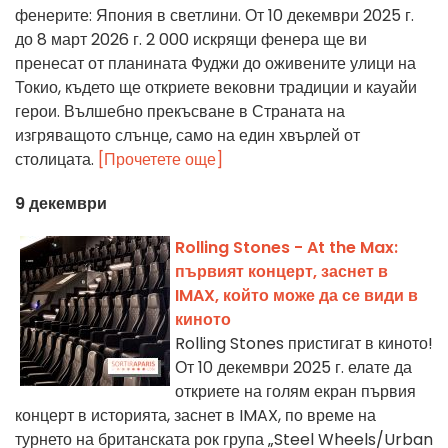
фенерите: Япония в светлини. От 10 декември 2025 г.
до 8 март 2026 г. 2 000 искрящи фенера ще ви
пренесат от планината Фуджи до оживените улици на
Токио, където ще откриете вековни традиции и кауайи
герои. Вълшебно прекъсване в Страната на
изгряващото слънце, само на един хвърлей от
столицата.
[Прочетете още]
9 декември
Rolling Stones - At the Max:
първият концерт, заснет в
IMAX, който може да се види в
киното
Rolling Stones пристигат в киното!
От 10 декември 2025 г. елате да
откриете на голям екран първия
концерт в историята, заснет в IMAX, по време на
турнето на британската рок група „Steel Wheels/Urban