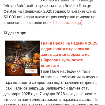
Отново в Париж се провежда
"Vinyle Sale", който ще се състои в Bastille Design
Center на 1 февруари 2026 година. Очаквайте близо
50 000 винилови плочи от разнообразни стилове на
изключително изгодни цени.
[Прочетете още]
13 декември
Гранд Палас на Ледения 2025:
ледниковата пързалка се
завръща във формата на
Ейфелова кула, вижте
снимките
Гран Пале на Ледения, тази
огромна и емблематична ледена
пързалка, която се простира под стъкления покрив на
Гран Пале, се завръща. Запишете си датите от 13
декември 2025 г. до 7 януари 2026 г., за да се качите
отново на най-голямата закрита пързалка в света! Не