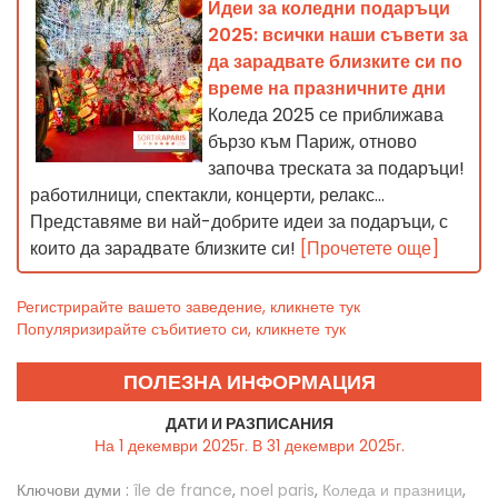
Идеи за коледни подаръци
2025: всички наши съвети за
да зарадвате близките си по
време на празничните дни
Коледа 2025 се приближава
бързо към Париж, отново
започва треската за подаръци!
работилници, спектакли, концерти, релакс…
Представяме ви най-добрите идеи за подаръци, с
които да зарадвате близките си!
[Прочетете още]
Регистрирайте вашето заведение, кликнете тук
Популяризирайте събитието си, кликнете тук
ПОЛЕЗНА ИНФОРМАЦИЯ
ДАТИ И РАЗПИСАНИЯ
На 1 декември 2025г. В 31 декември 2025г.
Ключови думи :
île de france
,
noel paris
,
Коледа и празници
,