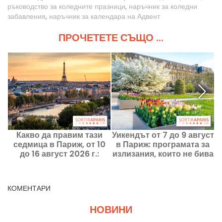
ръководство за коледните празници
,
наръчник за коледни
забавления
,
наръчник за календара на Адвент
ПРОЧЕТЕТЕ СЪЩО ...
Какво да правим тази
Уикендът от 7 до 9 август
С
седмица в Париж, от 10
в Париж: програмата за
г
до 16 август 2026 г.:
излизания, които не бива
задължителните
да пропускате
излизания
КОМЕНТАРИ
НОВИНИ