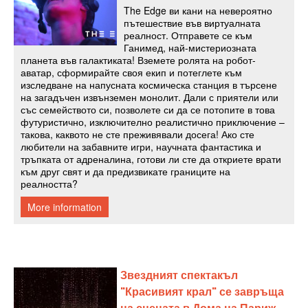
Звездният спектакъл
"Красивият крал" се завръща