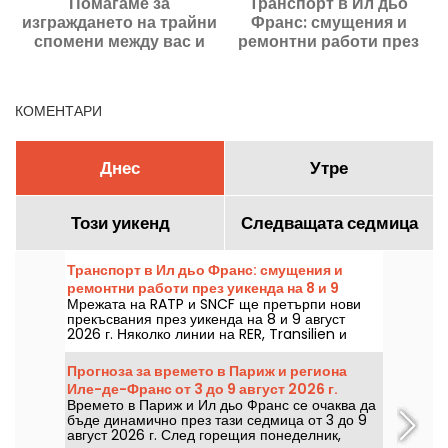
Помагаме за
Транспорт в Ил дьо
изграждането на трайни
Франс: смущения и
спомени между вас и
ремонтни работи през
вашите близки
уикенда на 8 и 9 август
о
2026 г.
КОМЕНТАРИ
Днес
Утре
Този уикенд
Следващата седмица
Транспорт в Ил дьо Франс: смущения и
ремонтни работи през уикенда на 8 и 9
Мрежата на RATP и SNCF ще претърпи нови
август 2026 г.
прекъсвания през уикенда на 8 и 9 август
2026 г. Няколко линии на RER, Transilien и
метрото са засегнати от ремонти и
прекъсвания, ще ви дадем всичко, за да ви
Прогноза за времето в Париж и региона
помогнем да планирате пътуванията си.
Иле-де-Франс от 3 до 9 август 2026 г.
Времето в Париж и Ил дьо Франс се очаква да
бъде динамично през тази седмица от 3 до 9
август 2026 г. След горещия понеделник,