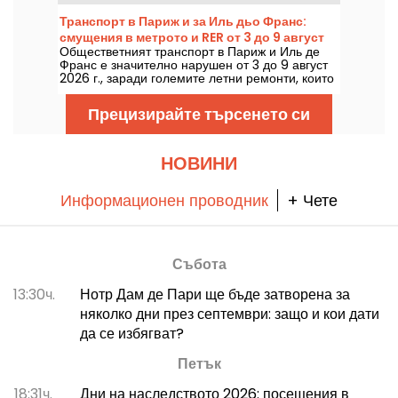
белязан от риск от гръмотевични бури,
температурите ще спадат постепенно, преди
Транспорт в Париж и за Иль дьо Франс:
отново да се върне по-горещо и слънчево
смущения в метрото и RER от 3 до 9 август
време през уикенда.
Обществетният транспорт в Париж и Иль де
2026 г.
Франс е значително нарушен от 3 до 9 август
2026 г., заради големите летни ремонти, които
силно засягат някои линии, според РАТП и
SNCF.
Прецизирайте търсенето си
НОВИНИ
Информационен проводник
+ Чете
Събота
13:30ч.
Нотр Дам де Пари ще бъде затворена за
няколко дни през септември: защо и кои дати
да се избягват?
Петък
18:31ч.
Дни на наследството 2026: посещения в