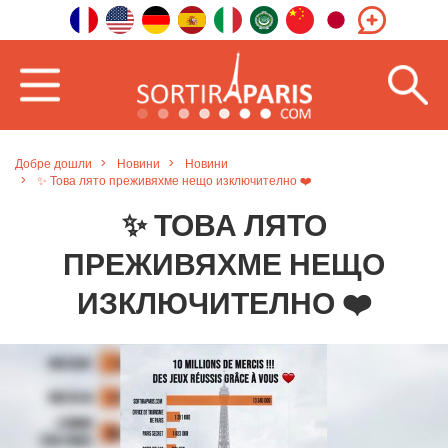
Добре дошли
Новини
Новини
✨ Това лято преживяхме нещо изключително ❤️
✨ ТОВА ЛЯТО
ПРЕЖИВЯХМЕ НЕЩО
ИЗКЛЮЧИТЕЛНО ❤️