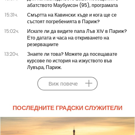
абатството Маубуисон (95), програмата
15:31ч.
Смъртта на Кавински: къде и кога ще се
състоят погребенията в Париж?
15:02ч.
Искате ли да видите папа Лъв XIV в Париж?
Ето датата и часа на откриването на
резервациите
13:20ч.
Знаете ли това? Можете да посещавате
курсове по история на изкуството във
Лувъра, Париж.
Виж повече
ПОСЛЕДНИТЕ ГРАДСКИ СЛУЖИТЕЛИ