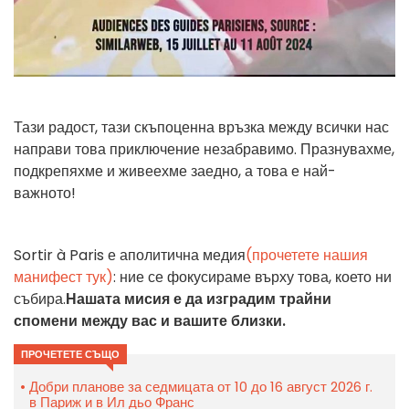
Тази радост, тази скъпоценна връзка между всички нас
направи това приключение незабравимо. Празнувахме,
подкрепяхме и живеехме заедно, а това е най-
важното!
Sortir à Paris е аполитична медия
(прочетете нашия
манифест тук)
: ние се фокусираме върху това, което ни
събира.
Нашата мисия е да изградим трайни
спомени между вас и вашите близки.
ПРОЧЕТЕТЕ СЪЩО
Добри планове за седмицата от 10 до 16 август 2026 г.
в Париж и в Ил дьо Франс