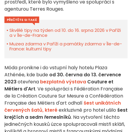
prostředí, které bylo vymyšleno ve spolupráci s
agenturou Terres Rouges.
PŘEČTĚTE SI TAKÉ
Skvělé tipy na týden od 10. do 16. srpna 2026 v Paříži
a v Île-de-France
Muzea zdarma v Paříži a památky zdarma v Île-de-
France: kulturní tipy
Móda pronikne i do vstupní haly hotelu Plaza
Athénée, kde bude
od 30. června do 13. července
2023
otevřena
bezplatná výstava
Couture et
Métiers d'Art
. Ve spolupráci s Fédération Française
de la Création Couture Sur Mesure a Confédération
Française des Métiers d'art odhalí
šest unikátních
červených šatů, které
exkluzivně pro hotel ušilo
šest
krejčích a sedm řemeslníků
. Na vytvoření těchto
jedinečných kousků úzce spolupracovali mistři skláři,
košíkáři a bronzoví mistři s francouzskými módními