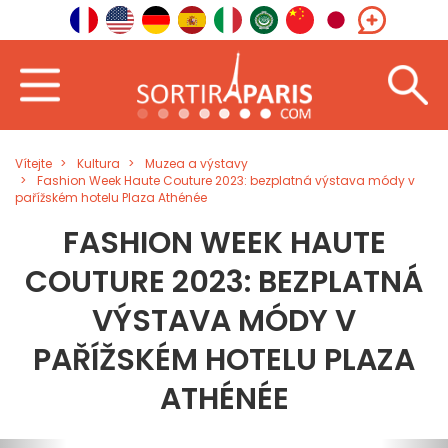
Vítejte
Kultura
Muzea a výstavy
Fashion Week Haute Couture 2023: bezplatná výstava módy v
pařížském hotelu Plaza Athénée
FASHION WEEK HAUTE
COUTURE 2023: BEZPLATNÁ
VÝSTAVA MÓDY V
PAŘÍŽSKÉM HOTELU PLAZA
ATHÉNÉE