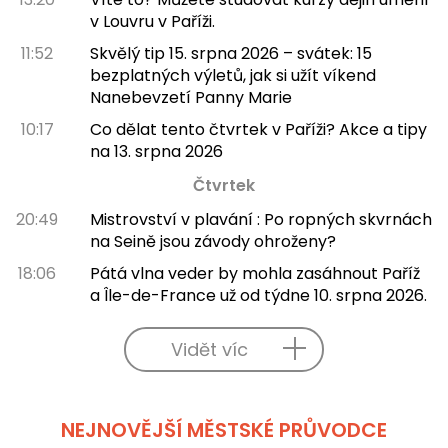
v Louvru v Paříži.
11:52
Skvělý tip 15. srpna 2026 – svátek: 15
bezplatných výletů, jak si užít víkend
Nanebevzetí Panny Marie
10:17
Co dělat tento čtvrtek v Paříži? Akce a tipy
na 13. srpna 2026
Čtvrtek
20:49
Mistrovství v plavání : Po ropných skvrnách
na Seině jsou závody ohroženy?
18:06
Pátá vlna veder by mohla zasáhnout Paříž
a Île-de-France už od týdne 10. srpna 2026.
Vidět víc
NEJNOVĚJŠÍ MĚSTSKÉ PRŮVODCE