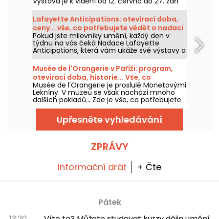
Výstava je k vidění od 12. června do 27. září
2026.
Lafayette Anticipations: otevírací doba,
ceny... vše, co potřebujete vědět o nadaci
Pokud jste milovníky umění, každý den v
současného umění
týdnu na vás čeká Nadace Lafayette
Anticipations, která vám ukáže své výstavy a
prostory. Otevírací doba, ceny, praktické
informace... máme pro vás vše!
Musée de l'Orangerie v Paříži: program,
otevírací doba, historie... Vše, co
Musée de l'Orangerie je proslulé Monetovými
potřebujete vědět
Lekníny. V muzeu se však nachází mnoho
dalších pokladů... Zde je vše, co potřebujete
vědět, abyste ho mohli navštívit.
Upřesněte vyhledávání
ZPRÁVY
Informační drát
+ Čte
Pátek
13:20
Víte to? Můžete studovat kurzy dějin umění