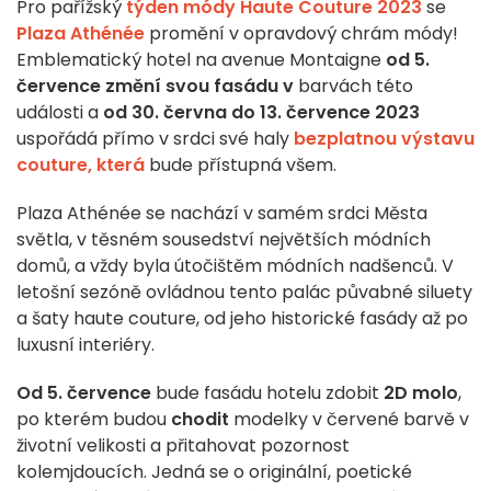
Pro pařížský
týden módy Haute Couture 2023
se
Plaza Athénée
promění v opravdový chrám módy!
Emblematický hotel na avenue Montaigne
od 5.
července
změní svou fasádu v
barvách této
události a
od 30. června do 13. července 2023
uspořádá přímo v srdci své haly
bezplatnou výstavu
couture, která
bude přístupná všem.
Plaza Athénée se nachází v samém srdci Města
světla, v těsném sousedství největších módních
domů, a vždy byla útočištěm módních nadšenců. V
letošní sezóně ovládnou tento palác půvabné siluety
a šaty haute couture, od jeho historické fasády až po
luxusní interiéry.
Od 5. července
bude fasádu hotelu zdobit
2D molo
,
po kterém budou
chodit
modelky v červené barvě v
životní velikosti a přitahovat pozornost
kolemjdoucích. Jedná se o originální, poetické