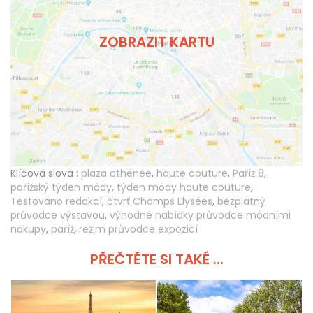
ZOBRAZIT KARTU
Klíčová slova :
plaza athénée
,
haute couture
,
Paříž 8
,
pařížský týden módy
,
týden módy haute couture
,
Testováno redakcí
,
čtvrť Champs Elysées
,
bezplatný
průvodce výstavou
,
výhodné nabídky průvodce módními
nákupy
,
paříž
,
režim průvodce expozicí
PŘEČTĚTE SI TAKÉ ...