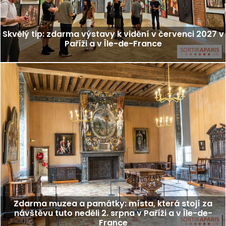
Skvělý tip: zdarma výstavy k vidění v červenci 2027 v
Paříži a v Île-de-France
Zdarma muzea a památky: místa, která stojí za
návštěvu tuto neděli 2. srpna v Paříži a v Île-de-
France