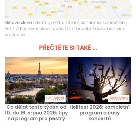
Klíčová slova :
avatar
,
Le Grand Rex
,
Johannes Eckerström
,
Paříž 2
,
Poštovní okres
,
paříž
,
[cin] hudební dokumentární
průvodce
PŘEČTĚTE SI TAKÉ ...
Co dělat tento týden od
Hellfest 2026: kompletní
10. do 16. srpna 2026: tipy
program a časy
m
na program pro pestrý
koncertů
týden v Paříži