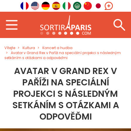
Vítejte
Kultura
Koncert a hudba
Avatar v Grand Rex v Paříži na speciální projekci s následným
setkáním s otázkami a odpověďmi
AVATAR V GRAND REX V
PAŘÍŽI NA SPECIÁLNÍ
PROJEKCI S NÁSLEDNÝM
SETKÁNÍM S OTÁZKAMI A
ODPOVĚĎMI