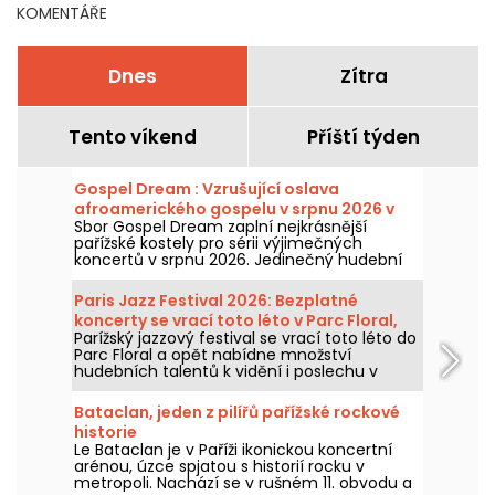
KOMENTÁŘE
Dnes
Zítra
Tento víkend
Příští týden
Gospel Dream : Vzrušující oslava
afroamerického gospelu v srpnu 2026 v
Sbor Gospel Dream zaplní nejkrásnější
Paříži
pařížské kostely pro sérii výjimečných
koncertů v srpnu 2026. Jedinečný hudební
zážitek, který slaví naději, jednotu a odolnost
prostřednictvím autentických zpěvů
Paris Jazz Festival 2026: Bezplatné
Afroamerické církve.
koncerty se vrací toto léto v Parc Floral,
Parížský jazzový festival se vrací toto léto do
program
Parc Floral a opět nabídne množství
hudebních talentů k vidění i poslechu v
idylickém prostředí. Zde je program
bezplatných koncertů k objevení od 24.
Bataclan, jeden z pilířů pařížské rockové
června do 6. září 2026!
historie
Le Bataclan je v Paříži ikonickou koncertní
arénou, úzce spjatou s historií rocku v
metropoli. Nachází se v rušném 11. obvodu a