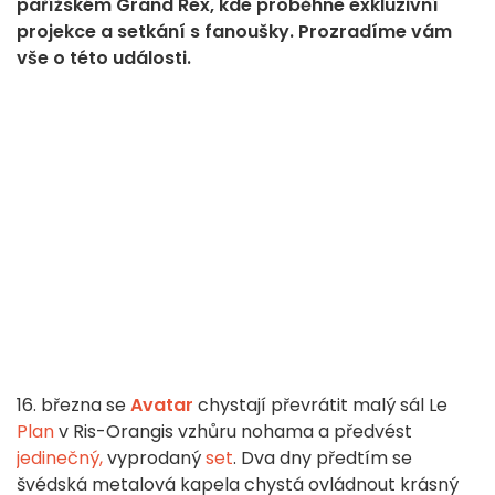
pařížském Grand Rex, kde proběhne exkluzivní
projekce a setkání s fanoušky. Prozradíme vám
vše o této události.
16. března se
Avatar
chystají převrátit malý sál Le
Plan
v Ris-Orangis vzhůru nohama a předvést
jedinečný,
vyprodaný
set
. Dva dny předtím se
švédská metalová kapela chystá ovládnout krásný