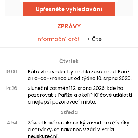
zůstává ikonickým místem pařížské hudební
scény.
Upřesněte vyhledávání
ZPRÁVY
Informační drát
+ Čte
Čtvrtek
18:06
Pátá vlna veder by mohla zasáhnout Paříž
a Île-de-France už od týdne 10. srpna 2026.
14:26
Sluneční zatmění 12. srpna 2026: kde ho
pozorovat z Paříže a okolí? Klíčové události
a nejlepší pozorovací místa.
Středa
14:54
Závod kaváren, ikonický závod pro číšníky
a servírky, se nakonec v září v Paříži
neuskuteční.