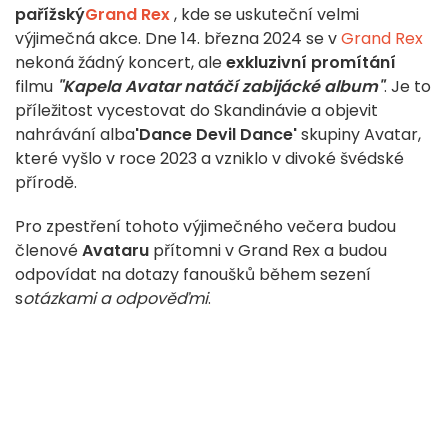
pařížský
Grand Rex
, kde se uskuteční velmi
výjimečná akce. Dne 14. března 2024 se v
Grand Rex
nekoná žádný koncert, ale
exkluzivní promítání
filmu
"Kapela Avatar natáčí zabijácké album"
. Je to
příležitost vycestovat do Skandinávie a objevit
nahrávání alba
'Dance Devil Dance'
skupiny Avatar,
které vyšlo v roce 2023 a vzniklo v divoké švédské
přírodě.
Pro zpestření tohoto výjimečného večera budou
členové
Avataru
přítomni v Grand Rex a budou
odpovídat na dotazy fanoušků během sezení
s
otázkami a odpověďmi
.