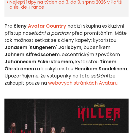
Nejlepší tipy na týden od 3. do 9. srpna 2026 v Paříži
a Île-de-France
Pro
členy
Avatar Country
nabízí skupina exkluzivní
přístup na
setkání a pozdrav
před promítáním. Máte
tak možnost setkat se s členy kapely: kytaristou
Jonasem 'Kungenem' Jarlsbym
, bubeníkem
Johnem Alfredssonem
, excentrickým zpěvákem
Johannesem Eckerströmem
, kytaristou
Timem
Öhrströmem
a baskytaristou
Henrikem Sandelinem
.
Upozorňujeme, že vstupenky na toto
setkání
lze
zakoupit pouze na
webových stránkách Avataru
.