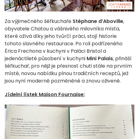
Za výjimečného šéfkuchaře
Stéphane d’Aboville
,
obyvatele Chatou a vášnivého milovníka místa,
které ožívá díky jeho tvůrčí práci, stojí historie
tohoto slavného restaurace. Po roli podřízeného
Érica Frechona v kuchyni v Paláci Bristol a
jedenáctileté působení v kuchyni
Mini Palais
, přináší
šéfkuchař, pro nějž je přesnost chuti stále na prvním
místě, novou nabídku plnou tradičních receptů, jež
jsou nyní moderně pozměněné a znovu oživené.
Jídelní lístek Maison Fournaise: