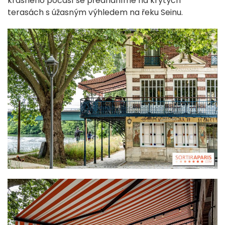
krásného počasí se předháníme na krytých
terasách s úžasným výhledem na řeku Seinu.