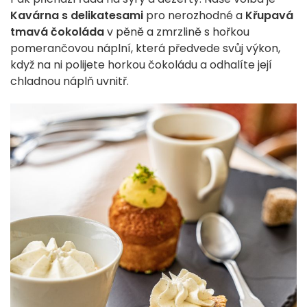
Kavárna s delikatesami
pro nerozhodné a
Křupavá
tmavá čokoláda
v pěně a zmrzlině s hořkou
pomerančovou náplní, která předvede svůj výkon,
když na ni polijete horkou čokoládu a odhalíte její
chladnou náplň uvnitř.