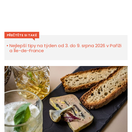
PŘEČTĚTE SI TAKÉ
Nejlepší tipy na týden od 3. do 9. srpna 2026 v Paříži
a Île-de-France