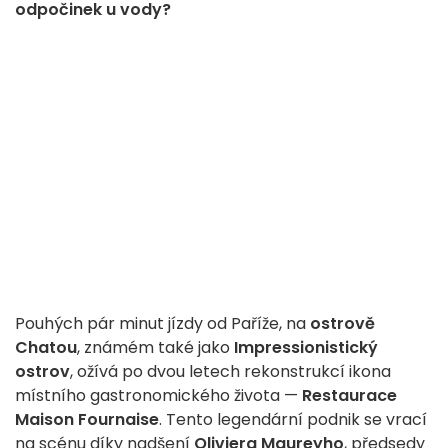
odpočinek u vody?
Pouhých pár minut jízdy od Paříže, na
ostrově
Chatou
, známém také jako
Impressionistický
ostrov
, ožívá po dvou letech rekonstrukcí ikona
místního gastronomického života —
Restaurace
Maison Fournaise
. Tento legendární podnik se vrací
na scénu díky nadšení
Oliviera Maureyho
,
předsedy