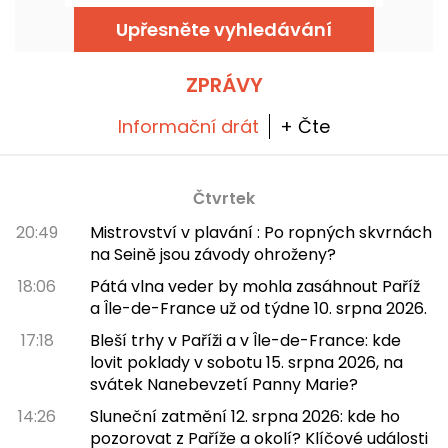
Kitchen, novém bufetu "all-you-can-eat" s
neúměrně velkými produkty v obřích nebo
Upřesněte vyhledávání
miniaturních verzích. Je to zábavný a hravý
způsob, jak si vychutnat jídlo pro tuto
příležitost, s pohlcujícím zážitkem v jedné z
laboratoří doktora Hanka Pyma. Vyzkoušeli
ZPRÁVY
jsme to a všechno vám o tom povíme!
Informační drát
+ Čte
Čtvrtek
20:49
Mistrovství v plavání : Po ropných skvrnách
na Seině jsou závody ohroženy?
18:06
Pátá vlna veder by mohla zasáhnout Paříž
a Île-de-France už od týdne 10. srpna 2026.
17:18
Bleší trhy v Paříži a v Île-de-France: kde
lovit poklady v sobotu 15. srpna 2026, na
svátek Nanebevzetí Panny Marie?
14:26
Sluneční zatmění 12. srpna 2026: kde ho
pozorovat z Paříže a okolí? Klíčové události