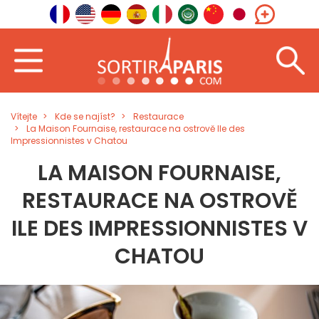
Vítejte
Kde se najíst?
Restaurace
La Maison Fournaise, restaurace na ostrově Ile des
Impressionnistes v Chatou
LA MAISON FOURNAISE,
RESTAURACE NA OSTROVĚ
ILE DES IMPRESSIONNISTES V
CHATOU