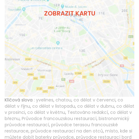
ZOBRAZIT KARTU
Klíčová slova :
yvelines
,
chatou
,
co dělat v červenci
,
co
dělat v říjnu
,
co dělat v listopadu
,
co dělat v dubnu
,
co dělat
v prosinci
,
co dělat v květnu
,
Testováno redakcí
,
co dělat v
březnu
,
Průvodce francouzskou restaurací
,
bistronomický
průvodce restaurací
,
průvodce terasou francouzské
restaurace
,
průvodce restaurací na den otců
,
místo, kde si
můžete dobít baterky průvodce
,
průvodce restaurací bord