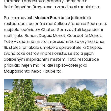
tatarskou omáčkou a hranolky, doplněné o
čokoládového Browniese a zmrzlinu stracciatella.
Pro zajímavost,
Maison Fournaise
je ikonická
restaurace spojená s manželkou Alphonse Fournaise,
majitele loděnice v Chatou.
Sem zavítali legendární
malíři jako Renoir, Degas, Monet, Courbet či Manet.
Tato významná místa impresionistické éry na konci
19. století přilákala umělce a spisovatele, a Chatou,
zvaná také ostrov impresionistů, se stala jejich
oblíbeným inspiračním místem. Tato restaurace
přilákala nejen malíře, ale i spisovatele jako
Maupassanta nebo Flauberta.