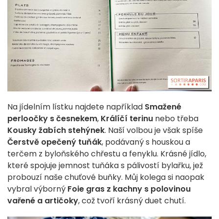
Na jídelním lístku najdete například
Smažené
perloočky s česnekem
,
Králíčí terinu
nebo třeba
Kousky žabích stehýnek
. Naší volbou je však spíše
Čerstvě opečený tuňák
, podávaný s houskou a
terčem z byloňského chřestu a fenyklu. Krásné jídlo,
které spojuje jemnost tuňáka s pálivostí bylařku, jež
probouzí naše chuťové buňky. Můj kolega si naopak
vybral výborný
Foie gras z kachny s polovinou
vařené a artičoky
, což tvoří krásný duet chutí.