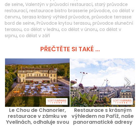
de seine
,
Valentýn v průvodci restaurací
,
starý průvodce
restaurací
,
restaurace bistro brasserie průvodce
,
co dělat v
červnu
,
terasa krásný výhled průvodce
,
průvodce terrasse
bord de seine
,
Průvodce krytou terasou
,
průvodce sluneční
terasou
,
co dělat v lednu
,
co dělat v únoru
,
co dělat v
srpnu
,
co dělat v září
PŘEČTĚTE SI TAKÉ ...
Le Chou de Chanorier,
Restaurace s krásným
restaurace v zámku ve
výhledem na Paříž, naše
Yvelinách, odhaluje svou
panoramatické adresy
P
nádhernou terasu v Topu