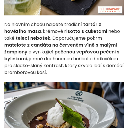
Na hlavním chodu najdete tradiční
tartár z
hovězího masa
, krémové
risotto s cuketami
nebo
také
telecí nebošek
. Doporučujeme pokrm
matelote z candáta na červeném víně s malými
žampiony
a vynikající
pečenou vepřovou pečeni s
bylinkami
, jemně dochucenou hořčicí a ředkvičkou
pro sladko-slaný kontrast, který skvěle ladí s domácí
bramborovou kaší.