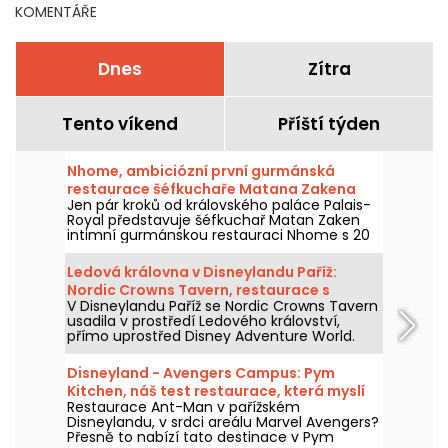
KOMENTÁŘE
Dnes
Zítra
Tento víkend
Příští týden
Nhome, ambiciózní první gurmánská
restaurace šéfkuchaře Matana Zakena
Jen pár kroků od královského paláce Palais-
Royal představuje šéfkuchař Matan Zaken
intimní gurmánskou restauraci Nhome s 20
místy a jedinečným a ambiciózním
degustačním menu.
Ledová královna v Disneylandu Paříž:
Nordic Crowns Tavern, restaurace s
V Disneylandu Paříž se Nordic Crowns Tavern
autentickými severskými specialitami
usadila v prostředí Ledového království,
přímo uprostřed Disney Adventure World.
Tento nový restaurant, laděný do
skandinávského stylu, nabízí návštěvníkům
Disneyland - Avengers Campus: Pym
pokračování zážitku z Arendelle
Kitchen, náš test restaurace, která myslí
prostřednictvím atmosféry, dekorací a
Restaurace Ant-Man v pařížském
ve velkém i v malém
speciální nabídky jídel připravené právě pro
Disneylandu, v srdci areálu Marvel Avengers?
tuto část parku. Vyzkoušeli jsme a máme
Přesně to nabízí tato destinace v Pym
vám co povědět!