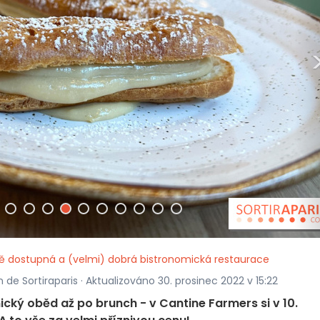
ě dostupná a (velmi) dobrá bistronomická restaurace
de Sortiraparis · Aktualizováno 30. prosinec 2022 v 15:22
cký oběd až po brunch - v Cantine Farmers si v 10.