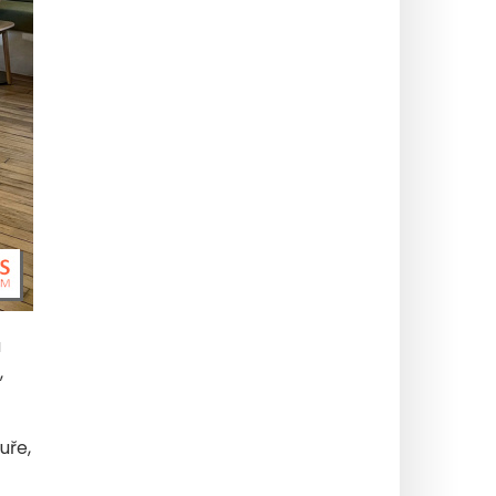
á
,
uře,