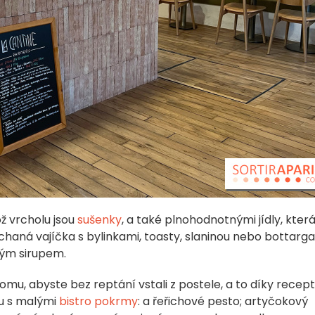
ož vrcholu jsou
sušenky
, a také plnohodnotnými jídly, kter
haná vajíčka s bylinkami, toasty, slaninou nebo bottarga
ým sirupem.
omu, abyste bez reptání vstali z postele, a to díky recept
ru s malými
bistro pokrmy
: a řeřichové pesto; artyčokový