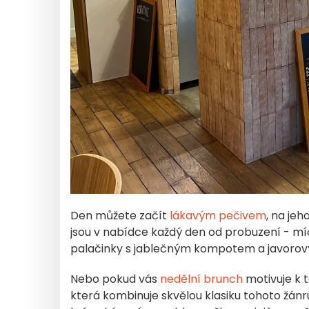
Den můžete začít
lákavým pečivem
, na jeh
jsou v nabídce každý den od probuzení - míc
palačinky s jablečným kompotem a javorov
Nebo pokud vás
nedělní brunch
motivuje k t
která kombinuje skvělou klasiku tohoto žán