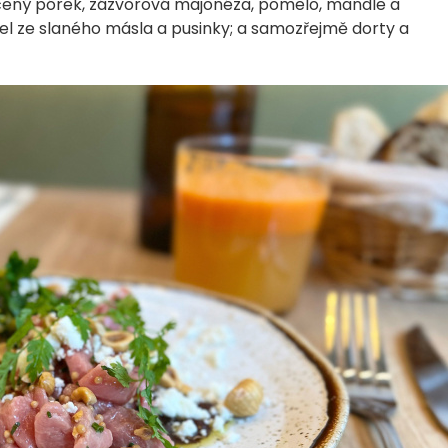
čený pórek, zázvorová majonéza, pomelo, mandle a
el ze slaného másla a pusinky; a samozřejmě dorty a