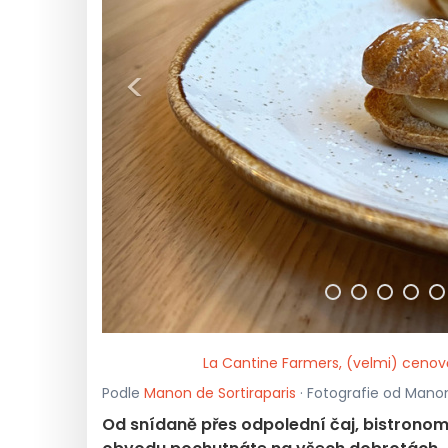
<
La Cantine Farmers, (velmi) cenov
Podle
Manon de Sortiraparis
· Fotografie od Manon 
Od snídaně přes odpolední čaj, bistronomi