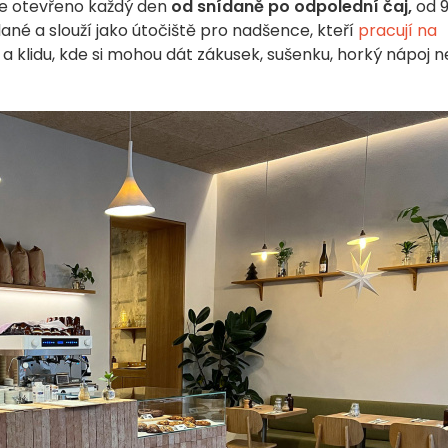
 je otevřeno každý den
od snídaně po odpolední čaj,
od 9
slané a slouží jako útočiště pro nadšence, kteří
pracují na
u a klidu, kde si mohou dát zákusek, sušenku, horký nápoj 