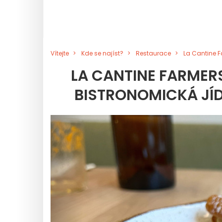
Vítejte
Kde se najíst?
Restaurace
La Cantine F
LA CANTINE FARMER
BISTRONOMICKÁ JÍD