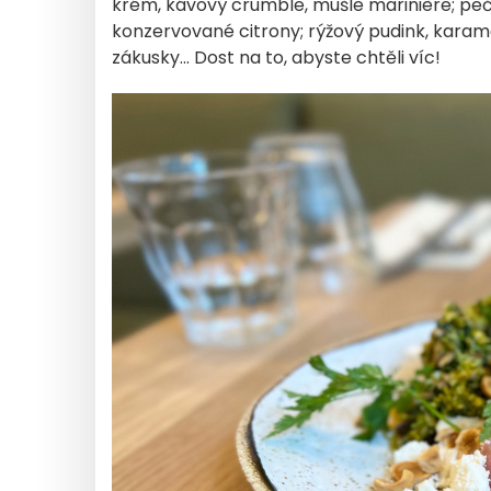
krém, kávový crumble, mušle marinière; pe
konzervované citrony; rýžový pudink, karam
zákusky... Dost na to, abyste chtěli víc!