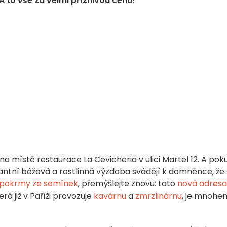
to vše za velmi příznivou cenu!
 místě restaurace La Cevicheria v ulici Martel 12. A pok
tní béžová a rostlinná výzdoba svádějí k domněnce, že
pokrmy ze semínek
, přemýšlejte znovu: tato
nová adresa
rá již v Paříži provozuje
kavárnu
a
zmrzlinárnu
, je mnohe