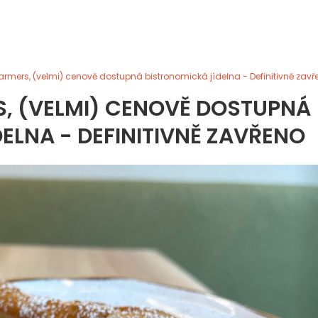
armers, (velmi) cenově dostupná bistronomická jídelna - Definitivně zavř
S, (VELMI) CENOVĚ DOSTUPNÁ
ELNA - DEFINITIVNĚ ZAVŘENO