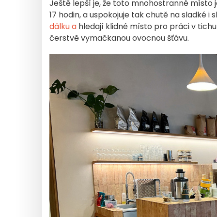
Ještě lepší je, že toto mnohostranné místo
17 hodin, a uspokojuje tak chutě na sladké i 
dálku a
hledají klidné místo pro práci v tich
čerstvě vymačkanou ovocnou šťávu.