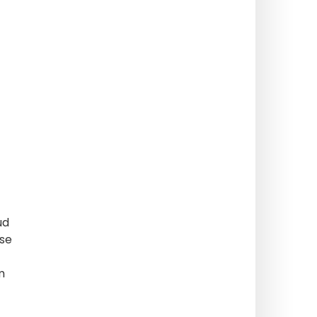
ud
 se
m