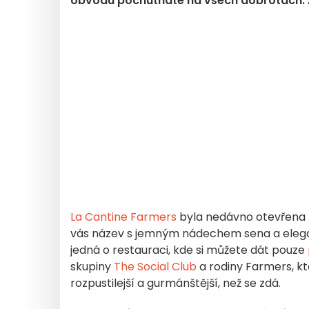
obvodu pochutnáte na všech dobrotách. A 
La Cantine Farmers
byla nedávno otevřena na
vás název s jemným nádechem sena a elegan
jedná o restauraci, kde si můžete dát pouze
skupiny
The Social Club
a rodiny Farmers, kte
rozpustilejší a gurmánštější, než se zdá.