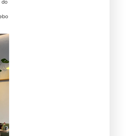
 do
nebo