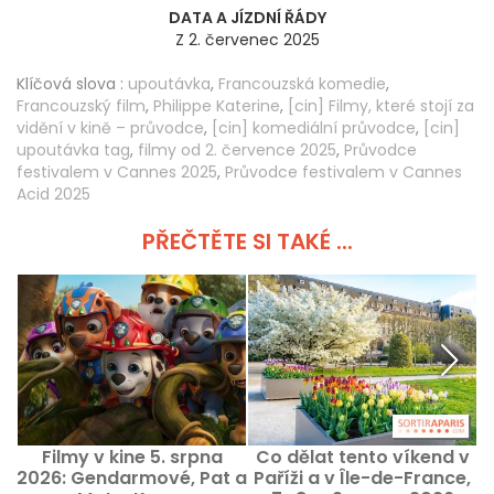
DATA A JÍZDNÍ ŘÁDY
Z 2. červenec 2025
Klíčová slova :
upoutávka
,
Francouzská komedie
,
Francouzský film
,
Philippe Katerine
,
[cin] Filmy, které stojí za
vidění v kině – průvodce
,
[cin] komediální průvodce
,
[cin]
upoutávka tag
,
filmy od 2. července 2025
,
Průvodce
festivalem v Cannes 2025
,
Průvodce festivalem v Cannes
Acid 2025
PŘEČTĚTE SI TAKÉ ...
Filmy v kine 5. srpna
Co dělat tento víkend v
J
2026: Gendarmové, Pat a
Paříži a v Île-de-France,