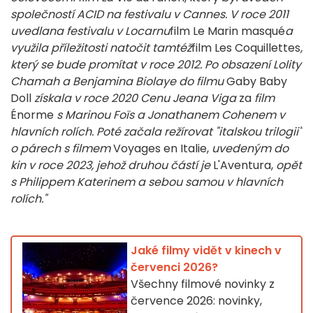
společností ACID na festivalu v Cannes. V roce 2011
uvedla
na festivalu v Locarnu
film Le Marin masqué
a
využila příležitosti natočit tamtéž
film Les Coquillettes
,
který se bude promítat v roce 2012. Po obsazení Lolity
Chamah a Benjamina Biolaye do filmu
Gaby Baby
Doll
získala v roce 2020 Cenu Jeana Viga
za
film
Énorme
s Marinou Foïs a Jonathanem Cohenem v
hlavních rolích. Poté začala režírovat "italskou trilogii"
o párech s filmem
Voyages en Italie,
uvedeným do
kin v roce 2023, jehož
druhou částí je
L'Aventura,
opět
s Philippem Katerinem a sebou samou v hlavních
rolích."
Jaké filmy vidět v kinech v
červenci 2026?
Všechny filmové novinky z
července 2026: novinky,