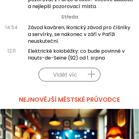
a nejlepší pozorovací místa.
Středa
14:54
Závod kaváren, ikonický závod pro číšníky
a servírky, se nakonec v září v Paříži
neuskuteční.
12:11
Elektrické koloběžky: co bude povinné v
Hauts-de-Seine (92) od 1. srpna
Vidět víc
NEJNOVĚJŠÍ MĚSTSKÉ PRŮVODCE