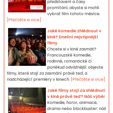
představení a časy
promítání, abyste si mohli
vybrat film tohoto měsíce.
[Přečtěte si více]
Jaké komedie zhlédnout v
kině? Dnešní nejvtipnější
filmy
Chcete si v kině zasmát?
Francouzské komedie,
rodinné, romantické či
poněkud odvážnější: objevte
filmy, které stojí za zasmání právě teď, a
nadcházející premiéry v kinech.
[Přečtěte si více]
Jaké filmy stojí za shlédnutí
v kině právě teď? Náš výběr
Komedie, horor, animace,
drama nebo blockbuster: náš