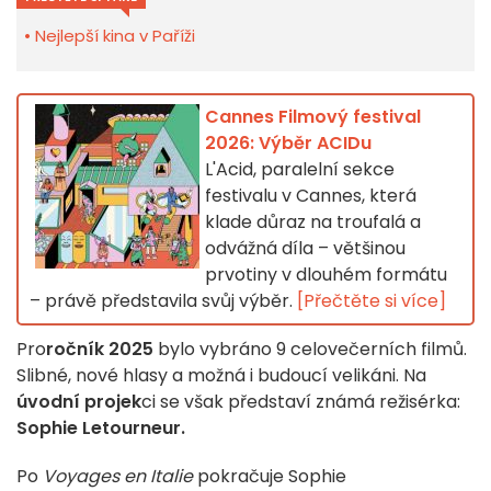
Nejlepší kina v Paříži
Cannes Filmový festival
2026: Výběr ACIDu
L'Acid, paralelní sekce
festivalu v Cannes, která
klade důraz na troufalá a
odvážná díla – většinou
prvotiny v dlouhém formátu
– právě představila svůj výběr.
[Přečtěte si více]
Pro
ročník 2025
bylo vybráno 9 celovečerních filmů.
Slibné, nové hlasy a možná i budoucí velikáni. Na
úvodní projek
ci se však představí známá režisérka:
Sophie Letourneur
.
Po
Voyages en Italie
pokračuje Sophie