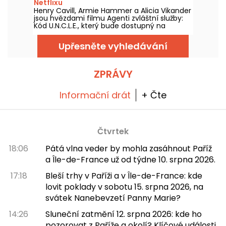
Netflixu
Henry Cavill, Armie Hammer a Alicia Vikander
jsou hvězdami filmu Agenti zvláštní služby:
Kód U.N.C.L.E., který bude dostupný na
Netflixu od 6. srpna 2026.
Upřesněte vyhledávání
ZPRÁVY
Informační drát
+ Čte
Čtvrtek
18:06
Pátá vlna veder by mohla zasáhnout Paříž
a Île-de-France už od týdne 10. srpna 2026.
17:18
Bleší trhy v Paříži a v Île-de-France: kde
lovit poklady v sobotu 15. srpna 2026, na
svátek Nanebevzetí Panny Marie?
14:26
Sluneční zatmění 12. srpna 2026: kde ho
pozorovat z Paříže a okolí? Klíčové události