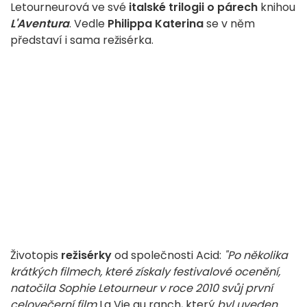
Letourneurová ve své
italské trilogii o párech
knihou
L'Aventura
. Vedle
Philippa Katerina
se v něm
představí i sama režisérka.
Životopis
režisérky
od společnosti Acid:
"Po několika
krátkých filmech, které získaly festivalové ocenění,
natočila Sophie Letourneur v roce 2010 svůj první
celovečerní film
La Vie au ranch, který
byl uveden