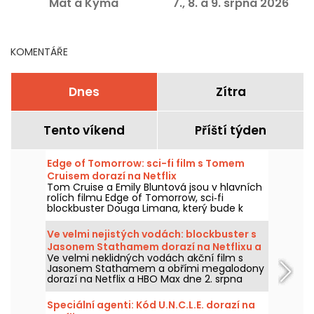
Mat a Kyma
7., 8. a 9. srpna 2026
KOMENTÁŘE
Dnes
Zítra
Tento víkend
Příští týden
Edge of Tomorrow: sci-fi film s Tomem
Cruisem dorazí na Netflix
Tom Cruise a Emily Bluntová jsou v hlavních
rolích filmu Edge of Tomorrow, sci‑fi
blockbuster Douga Limana, který bude k
dispozici na Netflixu od 6. srpna 2026.
Ve velmi nejistých vodách: blockbuster s
Jasonem Stathamem dorazí na Netflixu a
Ve velmi neklidných vodách akční film s
HBO Max
Jasonem Stathamem a obřími megalodony
dorazí na Netflix a HBO Max dne 2. srpna
2026.
Speciální agenti: Kód U.N.C.L.E. dorazí na