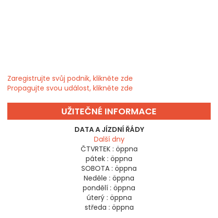
Zaregistrujte svůj podnik, klikněte zde
Propagujte svou událost, klikněte zde
UŽITEČNÉ INFORMACE
DATA A JÍZDNÍ ŘÁDY
Další dny
ČTVRTEK :
öppna
pátek :
öppna
SOBOTA :
öppna
Neděle :
öppna
pondělí :
öppna
úterý :
öppna
středa :
öppna