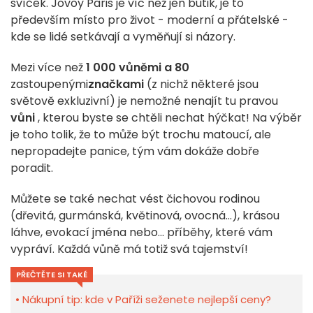
svíček. Jovoy Paris je víc než jen butik, je to
především místo pro život - moderní a přátelské -
kde se lidé setkávají a vyměňují si názory.
Mezi více než
1 000 vůněmi a 80
zastoupenými
značkami
(z nichž některé jsou
světově exkluzivní) je nemožné nenajít tu pravou
vůni
, kterou byste se chtěli nechat hýčkat! Na výběr
je toho tolik, že to může být trochu matoucí, ale
nepropadejte panice, tým vám dokáže dobře
poradit.
Můžete se také nechat vést čichovou rodinou
(dřevitá, gurmánská, květinová, ovocná...), krásou
láhve, evokací jména nebo... příběhy, které vám
vypráví. Každá vůně má totiž svá tajemství!
PŘEČTĚTE SI TAKÉ
Nákupní tip: kde v Paříži seženete nejlepší ceny?