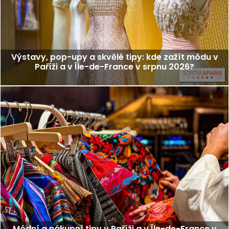
Výstavy, pop-upy a skvělé tipy: kde zažít módu v
Paříži a v Île-de-France v srpnu 2026?
Módní a nákupní tipy v Paříži a v Île-de-France v