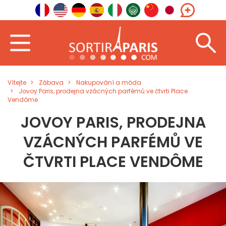
Vítejte
Zábava
Nakupování a móda
Jovoy Paris, prodejna vzácných parfémů ve čtvrti Place
Vendôme
JOVOY PARIS, PRODEJNA
VZÁCNÝCH PARFÉMŮ VE
ČTVRTI PLACE VENDÔME