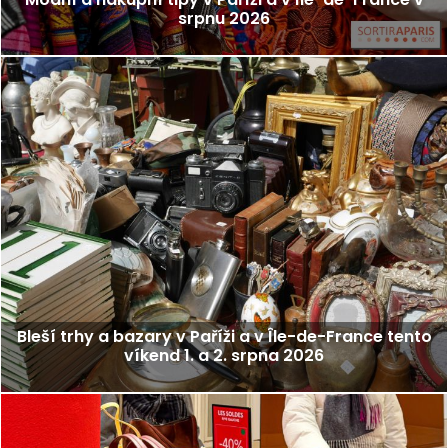
srpnu 2026
Bleší trhy a bazary v Paříži a v Île-de-France tento
víkend 1. a 2. srpna 2026