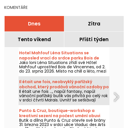
polovičce
KOMENTÁŘE
Dnes
Zítra
Tento víkend
Příští týden
Hotel Mahfouf Léna Situations se
naposled vrací do srdce parku Bois de
Jako loni Léna Situations zřídí své Hôtel
Vincennes.
Mahfouf uprostřed Bois de Vincennes, od 2.
do 23. srpna 2026. Místo na chill a léto, mezi
srpnovými vlogy, nákupy, vegetariánskými
pochoutkami a odpočinkem, s nádechem
Il était une fois, neobvyklý pařížský
Nostalgie.
obchod, který prodává vánoční ozdoby po
Il était une fois ..., napůl fantasy, napůl
celý rok!
vánoční pařížský butik vás přivítá po celý rok
v srdci čtvrti Marais. Uvnitř se setkávají
figurky skřítků se Santa Clausy všeho druhu
ve velkorysé hojnosti svátečních dekorací a
Punto & Cruz, boutique-workshop a
zázraků.
kreativní sezení na počest umění obuvi
Butik a dílna Punto & Cruz otevře své brány
31. března 2023 v srdci ulice Viaduc des Arts