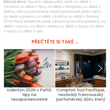
Klíčová slova :
luxusní
,
nakupování
,
vůně
,
co dělat v
červenci
,
co dělat v říjnu
,
co dělat v listopadu
,
co dělat v
dubnu
,
niková parfumerie
,
haute parfumerie paris
,
Paříž 1
,
co dělat v prosinci
,
co dělat v květnu
,
co dělat v březnu
,
Čtvrť Place Vendôme
,
paříž
,
vánoční průvodce parfémy
,
co
dělat v červnu
,
co dělat v lednu
,
co dělat v únoru
,
co dělat
v srpnu
,
co dělat v září
PŘEČTĚTE SI TAKÉ ...
Valentýn 2026 v Paříži:
Comptoir Sud Pacifique,
tipy na
nezávislý francouzský
nezapomenutelné
parfumérský dům, který
zážitky, které můžete
vás zve na cesty
darovat své drahé