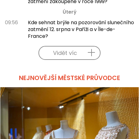
zatmění zakoupené v roce 1999?
Úterý
09:56
Kde sehnat brýle na pozorování slunečního
zatmění 12. srpna v Paříži a v Île-de-
France?
Vidět víc
NEJNOVĚJŠÍ MĚSTSKÉ PRŮVODCE