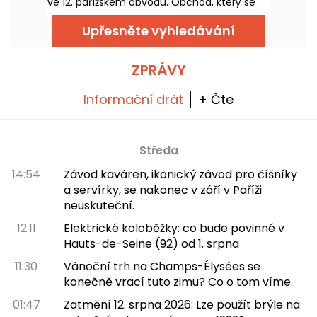
ve 12. pařížském obvodu. Obchod, který se
bude věnovat výhradně dámské obuvi na
míru, bude nabízet také kreativní workshopy,
Upřesněte vyhledávání
v nichž se návštěvníci naučí, jak si vyrobit
vlastní pár tenisek!
ZPRÁVY
Informační drát
+ Čte
Středa
14:54
Závod kaváren, ikonický závod pro číšníky
a servírky, se nakonec v září v Paříži
neuskuteční.
12:11
Elektrické koloběžky: co bude povinné v
Hauts-de-Seine (92) od 1. srpna
11:30
Vánoční trh na Champs-Élysées se
konečně vrací tuto zimu? Co o tom víme.
01:47
Zatmění 12. srpna 2026: Lze použít brýle na