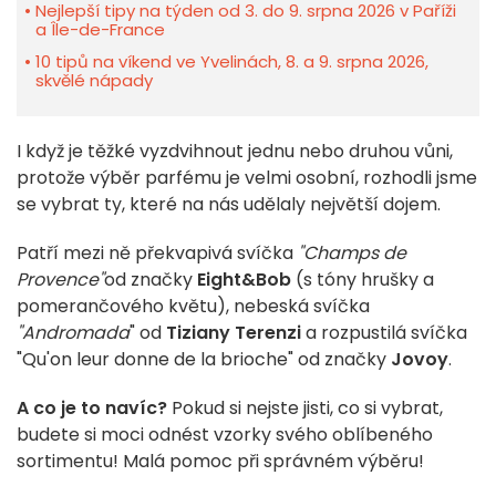
Nejlepší tipy na týden od 3. do 9. srpna 2026 v Paříži
a Île-de-France
10 tipů na víkend ve Yvelinách, 8. a 9. srpna 2026,
skvělé nápady
I když je těžké vyzdvihnout jednu nebo druhou vůni,
protože výběr parfému je velmi osobní, rozhodli jsme
se vybrat ty, které na nás udělaly největší dojem.
Patří mezi ně překvapivá svíčka
"Champs de
Provence"
od značky
Eight&Bob
(s tóny hrušky a
pomerančového květu), nebeská svíčka
"Andromada
" od
Tiziany Terenzi
a rozpustilá svíčka
"Qu'on leur donne de la brioche" od značky
Jovoy
.
A co je to navíc?
Pokud si nejste jisti, co si vybrat,
budete si moci odnést vzorky svého oblíbeného
sortimentu! Malá pomoc při správném výběru!