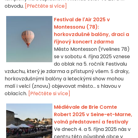
obvodu.
[Přečtěte si více]
Festival de l'Air 2025 v
Montessonu (78):
horkovzdušné balóny, draci a
říjnový koncert zdarma
Město Montesson (Yvelines 78)
se v sobotu 4. října 2025 vznese
do oblak na 5. ročník Festivalu
vzduchu, který je zdarma a přístupný všem. S draky,
horkovzdušnými balóny a leteckými show mohou
malí i velcí (znovu) objevovat město... s hlavou v
oblacích.
[Přečtěte si více]
Médiévale de Brie Comte
Robert 2025 v Seine-et-Marne,
volná představení a festivaly
Ve dnech 4. a 5. října 2025 nás v
centru této půvabné obce v