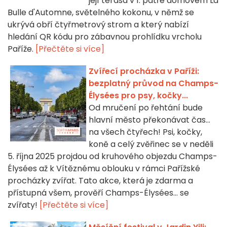
její terasa v 1. patře domovem La
Bulle d'Automne, světelného kokonu, v němž se
ukrývá obří čtyřmetrový strom a který nabízí
hledání QR kódu pro zábavnou prohlídku vrcholu
Paříže.
[Přečtěte si více]
Zvířecí procházka v Paříži:
bezplatný průvod na Champs-
Élysées pro psy, kočky...
Od mručení po řehtání bude
hlavní město překonávat čas...
na všech čtyřech! Psi, kočky,
koně a celý zvěřinec se v neděli
5. října 2025 projdou od kruhového objezdu Champs-
Élysées až k Vítěznému oblouku v rámci Pařížské
procházky zvířat. Tato akce, která je zdarma a
přístupná všem, prověří Champs-Élysées... se
zvířaty!
[Přečtěte si více]