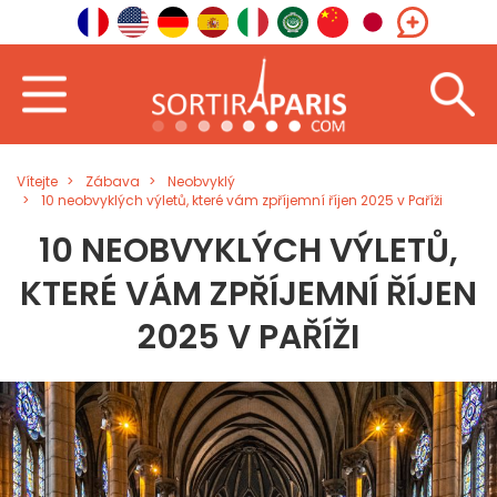
Vítejte
Zábava
Neobvyklý
10 neobvyklých výletů, které vám zpříjemní říjen 2025 v Paříži
10 NEOBVYKLÝCH VÝLETŮ,
KTERÉ VÁM ZPŘÍJEMNÍ ŘÍJEN
2025 V PAŘÍŽI