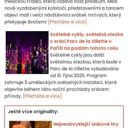
mexickou tradici, která vzdává hold předkům. Mezi
nově vyzdobenými kolotoči, představeními a tancem
objeví malí i velcí návštěvníci svátek mrtvých, který
překypuje životem!
[Přečtěte si více]
Světelné cykly, světelná stezka
v srdci Parc de la Villette v
Paříži na podzim tohoto roku
Světelné cykly jsou další
světelnou stezkou, která bude v
Parc de la Villette vybudována
od 31. října 2025. Program
zahrnuje 5 uměleckých světelných instalací, které
objevíte během této noční procházky srdcem
přírody.
[Přečtěte si více]
Ještě více originality:
Nejneobvyklejší únikové hry