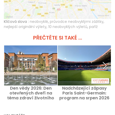
Klíčová slova :
neobvyklé
,
průvodce neobvyklými zážitky
,
nejlepší originální výlety
,
10 neobvyklých výletů
,
paříž
PŘEČTĚTE SI TAKÉ ...
Den vědy 2026: Den
Nadcházející zápasy
otevřených dveří na
Paris Saint-Germain:
2
téma zdraví životního
program na srpen 2026
a
prostředí v Paříži
a televizní kanál