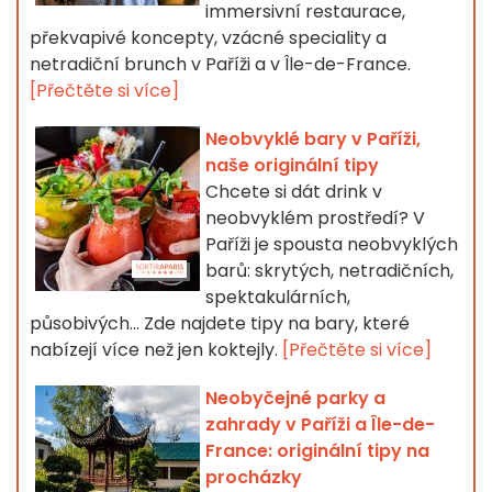
immersivní restaurace,
překvapivé koncepty, vzácné speciality a
netradiční brunch v Paříži a v Île-de-France.
[Přečtěte si více]
Neobvyklé bary v Paříži,
naše originální tipy
Chcete si dát drink v
neobvyklém prostředí? V
Paříži je spousta neobvyklých
barů: skrytých, netradičních,
spektakulárních,
působivých... Zde najdete tipy na bary, které
nabízejí více než jen koktejly.
[Přečtěte si více]
Neobyčejné parky a
zahrady v Paříži a Île-de-
France: originální tipy na
procházky