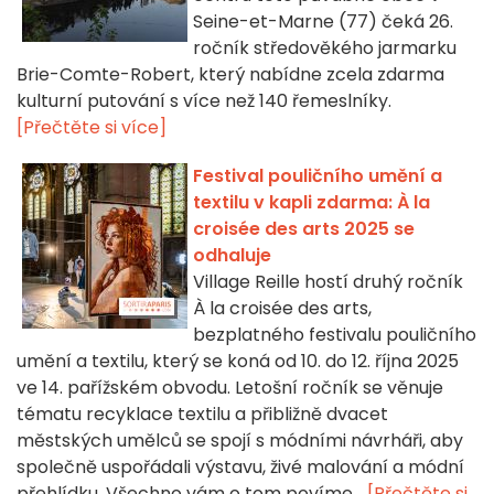
Seine-et-Marne (77) čeká 26.
ročník středověkého jarmarku
Brie-Comte-Robert, který nabídne zcela zdarma
kulturní putování s více než 140 řemeslníky.
[Přečtěte si více]
Festival pouličního umění a
textilu v kapli zdarma: À la
croisée des arts 2025 se
odhaluje
Village Reille hostí druhý ročník
À la croisée des arts,
bezplatného festivalu pouličního
umění a textilu, který se koná od 10. do 12. října 2025
ve 14. pařížském obvodu. Letošní ročník se věnuje
tématu recyklace textilu a přibližně dvacet
městských umělců se spojí s módními návrháři, aby
společně uspořádali výstavu, živé malování a módní
přehlídku. Všechno vám o tom povíme...
[Přečtěte si