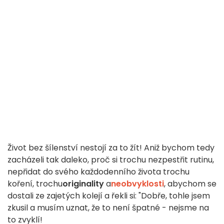
Život bez šílenství nestojí za to žít! Aniž bychom tedy
zacházeli tak daleko, proč si trochu nezpestřit rutinu,
nepřidat do svého každodenního života trochu
koření, trochu
originality
a
neobvyklosti
, abychom se
dostali ze zajetých kolejí a řekli si: "Dobře, tohle jsem
zkusil a musím uznat, že to není špatné - nejsme na
to zvyklí!