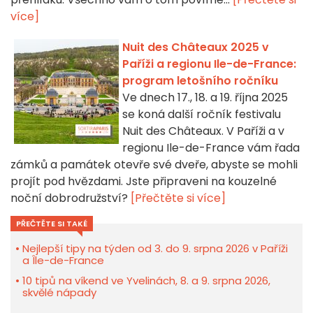
více]
Nuit des Châteaux 2025 v
Paříži a regionu Ile-de-France:
program letošního ročníku
Ve dnech 17., 18. a 19. října 2025
se koná další ročník festivalu
Nuit des Châteaux. V Paříži a v
regionu Ile-de-France vám řada
zámků a památek otevře své dveře, abyste se mohli
projít pod hvězdami. Jste připraveni na kouzelné
noční dobrodružství?
[Přečtěte si více]
PŘEČTĚTE SI TAKÉ
Nejlepší tipy na týden od 3. do 9. srpna 2026 v Paříži
a Île-de-France
10 tipů na víkend ve Yvelinách, 8. a 9. srpna 2026,
skvělé nápady