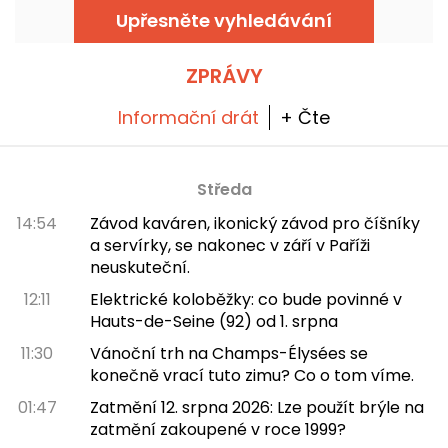
tetování. Rezervujte si termín a zažijte
Upřesněte vyhledávání
unikátní zážitek s kvalitním tetováním.
ZPRÁVY
Informační drát
+ Čte
Středa
14:54
Závod kaváren, ikonický závod pro číšníky
a servírky, se nakonec v září v Paříži
neuskuteční.
12:11
Elektrické koloběžky: co bude povinné v
Hauts-de-Seine (92) od 1. srpna
11:30
Vánoční trh na Champs-Élysées se
konečně vrací tuto zimu? Co o tom víme.
01:47
Zatmění 12. srpna 2026: Lze použít brýle na
zatmění zakoupené v roce 1999?