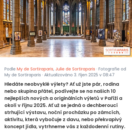
Podle
My de Sortiraparis
,
Julie de Sortiraparis
· Fotografie od
My de Sortiraparis · Aktualizováno 3. říjen 2025 v 08:47
Hledáte neobvyklé výlety? Ať už jste pár, rodina
nebo skupina přátel, podívejte se na našich 10
nejlepších nových a originálních výletů v Paříži a
okolí v říjnu 2025. Ať už se jedná o dechberoucí
strhující výstavu, noční procházku po zámcích,
aktivitu, která vybočuje z davu, nebo překvapivý
koncept jídla, vytrhneme vás z každodenní rutiny.