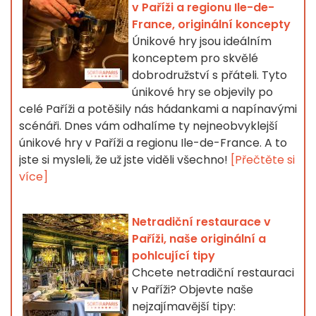
v Paříži a regionu Ile-de-
France, originální koncepty
Únikové hry jsou ideálním
konceptem pro skvělé
dobrodružství s přáteli. Tyto
únikové hry se objevily po
celé Paříži a potěšily nás hádankami a napínavými
scénáři. Dnes vám odhalíme ty nejneobvyklejší
únikové hry v Paříži a regionu Ile-de-France. A to
jste si mysleli, že už jste viděli všechno!
[Přečtěte si
více]
Netradiční restaurace v
Paříži, naše originální a
pohlcující tipy
Chcete netradiční restauraci
v Paříži? Objevte naše
nejzajímavější tipy: