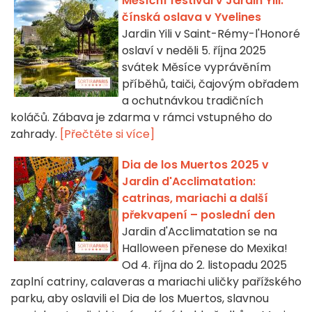
Měsíční festival v Jardin Yili:
čínská oslava v Yvelines
Jardin Yili v Saint-Rémy-l'Honoré
oslaví v neděli 5. října 2025
svátek Měsíce vyprávěním
příběhů, taiči, čajovým obřadem
a ochutnávkou tradičních
koláčů. Zábava je zdarma v rámci vstupného do
zahrady.
[Přečtěte si více]
Dia de los Muertos 2025 v
Jardin d'Acclimatation:
catrinas, mariachi a další
překvapení – poslední den
Jardin d'Acclimatation se na
Halloween přenese do Mexika!
Od 4. října do 2. listopadu 2025
zaplní catriny, calaveras a mariachi uličky pařížského
parku, aby oslavili el Dia de los Muertos, slavnou