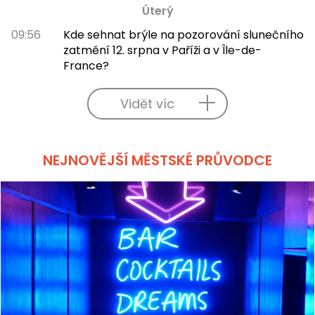
Úterý
09:56
Kde sehnat brýle na pozorování slunečního
zatmění 12. srpna v Paříži a v Île-de-
France?
Vidět víc
NEJNOVĚJŠÍ MĚSTSKÉ PRŮVODCE