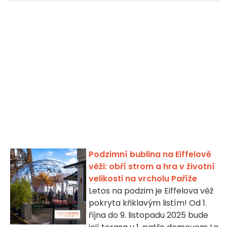
Podzimní bublina na Eiffelově
věži: obří strom a hra v životní
velikosti na vrcholu Paříže
Letos na podzim je Eiffelova věž
pokryta křiklavým listím! Od 1.
října do 9. listopadu 2025 bude