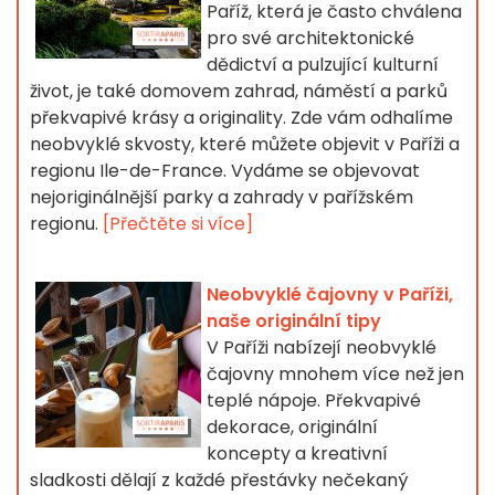
Paříž, která je často chválena
pro své architektonické
dědictví a pulzující kulturní
život, je také domovem zahrad, náměstí a parků
překvapivé krásy a originality. Zde vám odhalíme
neobvyklé skvosty, které můžete objevit v Paříži a
regionu Ile-de-France. Vydáme se objevovat
nejoriginálnější parky a zahrady v pařížském
regionu.
[Přečtěte si více]
Neobvyklé čajovny v Paříži,
naše originální tipy
V Paříži nabízejí neobvyklé
čajovny mnohem více než jen
teplé nápoje. Překvapivé
dekorace, originální
koncepty a kreativní
sladkosti dělají z každé přestávky nečekaný