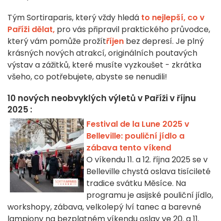
Tým Sortiraparis, který vždy hledá
to nejlepší, co v
Paříži dělat,
pro vás připravil praktického průvodce,
který vám pomůže prožít
říjen
bez depresí. Je plný
krásných nových atrakcí, originálních poutavých
výstav a zážitků, které musíte vyzkoušet - zkrátka
všeho, co potřebujete, abyste se nenudili!
10 nových neobvyklých výletů v Paříži v říjnu
2025 :
Festival de la Lune 2025 v
Belleville: pouliční jídlo a
zábava tento víkend
O víkendu 11. a 12. října 2025 se v
Belleville chystá oslava tisícileté
tradice svátku Měsíce. Na
programu je asijské pouliční jídlo,
workshopy, zábava, velkolepý lví tanec a barevné
lampiony na bezplatném víkendu oslav ve 20. a 11.