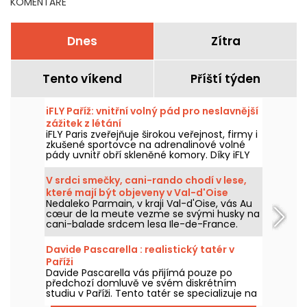
KOMENTÁŘE
Dnes
Zítra
Tento víkend
Příští týden
iFLY Paříž: vnitřní volný pád pro neslavnější
zážitek z létání
iFLY Paris zveřejňuje širokou veřejnost, firmy i
zkušené sportovce na adrenalinové volné
pády uvnitř obří skleněné komory. Díky iFLY
můžete zkusit svobodný pád bez rizika, bez
předchozích zkušeností – pro všechny od 5
V srdci smečky, cani-rando chodí v lese,
do 105 let! Vydejte se na vzdušný zážitek!
které mají být objeveny v Val-d'Oise
Nedaleko Parmain, v kraji Val-d'Oise, vás Au
cœur de la meute vezme se svými husky na
cani-balade srdcem lesa Ile-de-France.
Davide Pascarella : realistický tatér v
Paříži
Davide Pascarella vás přijímá pouze po
předchozí domluvě ve svém diskrétním
studiu v Paříži. Tento tatér se specializuje na
realistické motivy, jemné linky a elegantní