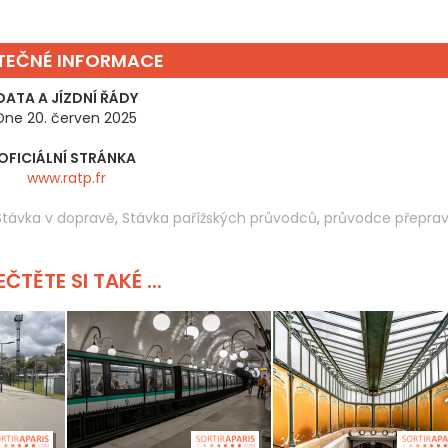
ITEČNÉ INFORMACE
DATA A JÍZDNÍ ŘÁDY
Dne 20. červen 2025
OFICIÁLNÍ STRÁNKA
www.ratp.fr
Stávka v dopravě
,
Stávka pařížských průvodců
,
průvodce přepra
ČTĚTE SI TAKÉ ...