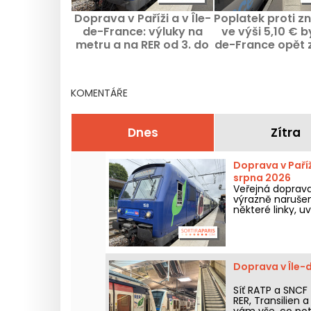
Doprava v Paříži a v Île-
Poplatek proti z
de-France: výluky na
ve výši 5,10 € by
metru a na RER od 3. do
de-France opět
9. srpna 2026
dne 24. čer
KOMENTÁŘE
Dnes
Zítra
Doprava v Paříž
srpna 2026
Veřejná doprava 
výrazně narušen
některé linky, u
Doprava v Île-d
Síť RATP a SNCF z
RER, Transilien