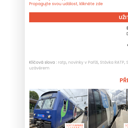
Propagujte svou událost, klikněte zde
UŽ
Klíčová slova :
ratp
,
novinky v Paříži
,
Stávka RATP
,
uzávěrem
PŘE