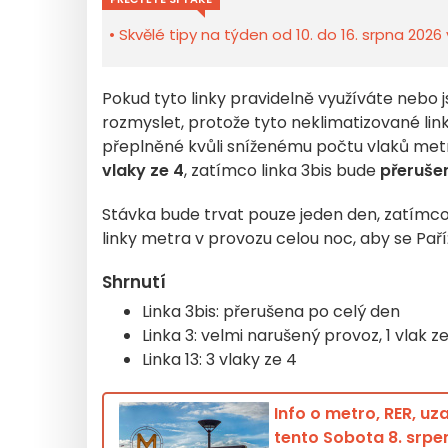
Skvělé tipy na týden od 10. do 16. srpna 2026 
Pokud tyto linky pravidelně využíváte nebo j
rozmyslet, protože tyto neklimatizované lin
přeplněné kvůli sníženému počtu vlaků met
vlaky ze 4
, zatímco linka 3bis bude
přeruše
Stávka bude trvat pouze jeden den, zatímco n
linky metra v provozu celou noc, aby se Pař
Shrnutí
Linka 3bis: přerušena po celý den
Linka 3: velmi narušený provoz, 1 vlak ze
Linka 13: 3 vlaky ze 4
Info o metro, RER, u
tento Sobota 8. srpe