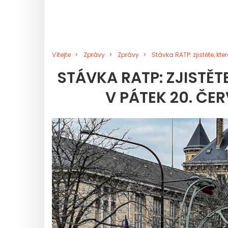
Vítejte
Zprávy
Zprávy
Stávka RATP: zjistěte, kt
STÁVKA RATP: ZJISTĚT
V PÁTEK 20. ČE