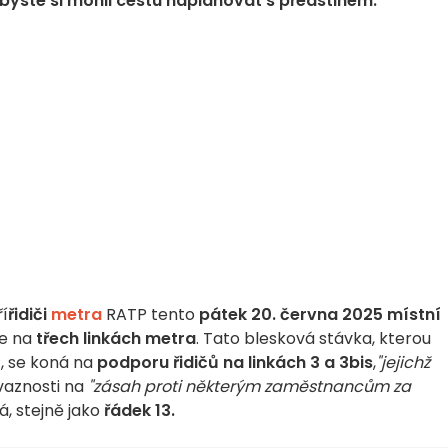
 abyste si mohli cestu naplánovat s předstihem.
ří
řidiči
metra
RATP tento
pátek 20. června 2025
místní
e na
třech linkách metra
. Tato blesková stávka, kterou
P, se koná na
podporu řidičů na linkách 3 a 3bis
,
"jejichž
ávaznosti na
"zásah proti některým zaměstnancům za
á, stejně jako
řádek 13.