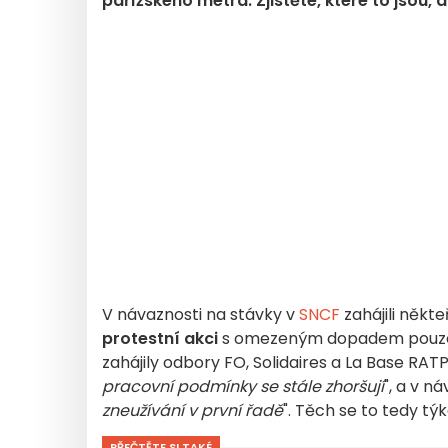
pařížského metra. Zjistěte, které to jsou,
V návaznosti na stávky v
SNCF
zahájili někte
protestní akci
s omezeným dopadem pouz
zahájily odbory FO, Solidaires a La Base RAT
pracovní podmínky se stále zhoršují
", a v n
zneužívání v první řadě
". Těch se to tedy týk
PŘEČTĚTE SI TAKÉ