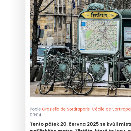
Podle
Graziella de Sortiraparis
,
Cécile de Sortirapa
09:04
Tento pátek 20. června 2025 se kvůli mís