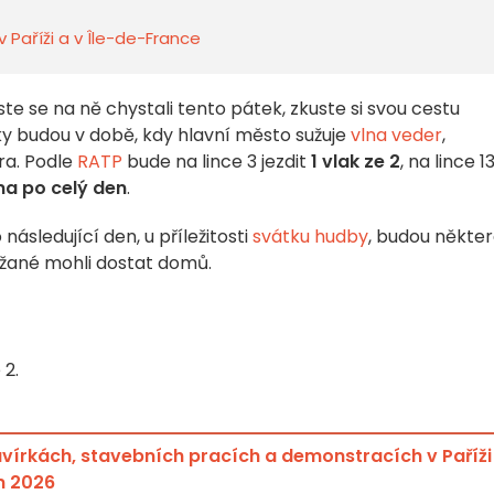
v Paříži a v Île-de-France
ste se na ně chystali tento pátek, zkuste si svou cestu
ky budou v době, kdy hlavní město sužuje
vlna veder
,
ra. Podle
RATP
bude na lince 3 jezdit
1 vlak ze 2
, na lince 1
na po celý den
.
ásledující den, u příležitosti
svátku hudby
, budou někte
ížané mohli dostat domů.
 2.
zavírkách, stavebních pracích a demonstracích v Paříži
n 2026