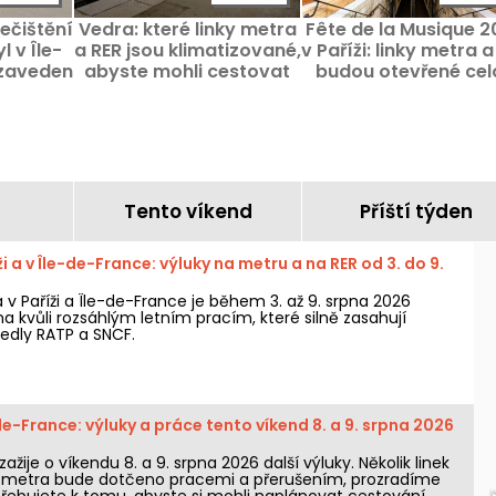
nečištění
Vedra: které linky metra
Fête de la Musique 
l v Île-
a RER jsou klimatizované,
v Paříži: linky metra a
 zaveden
abyste mohli cestovat
budou otevřené cel
vna.
ve chladnějším
noc.
prostředí?
Tento víkend
Příští týden
i a v Île-de-France: výluky na metru a na RER od 3. do 9.
v Paříži a Île-de-France je během 3. až 9. srpna 2026
a kvůli rozsáhlým letním pracím, které silně zasahují
vedly RATP a SNCF.
e-France: výluky a práce tento víkend 8. a 9. srpna 2026
ažije o víkendu 8. a 9. srpna 2026 další výluky. Několik linek
 a metra bude dotčeno pracemi a přerušením, prozradíme