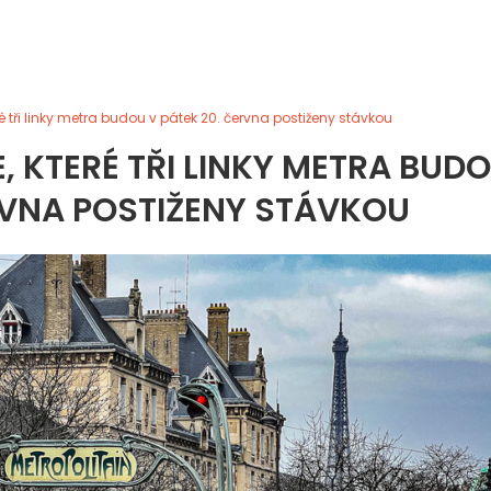
eré tři linky metra budou v pátek 20. června postiženy stávkou
E, KTERÉ TŘI LINKY METRA BUD
RVNA POSTIŽENY STÁVKOU