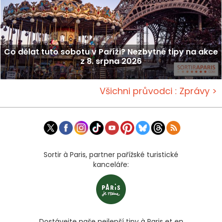
Co dělat tuto sobotu v Paříži? Nezbytné tipy na akce
z 8. srpna 2026
Všichni průvodci : Zprávy >
Sortir à Paris, partner pařížské turistické
kanceláře:
Dostávejte naše nejlepší tipy à Paris et en