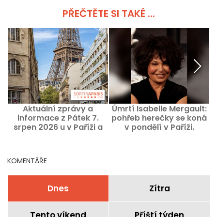
PŘEČTĚTE SI TAKÉ ...
Aktuální zprávy a
Úmrtí Isabelle Mergault:
informace z Pátek 7.
pohřeb herečky se koná
srpen 2026 u v Paříži a
v pondělí v Paříži.
"
regionu Île-de-France
KOMENTÁŘE
Dnes
Zítra
Tento víkend
Příští týden