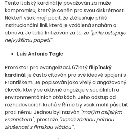
Tento italský kardinál je považován za muže
kompromisu, který je ceněn pro svou diskrétnost.
Někteří však mají pocit, že ztělesňuje příliš
institucionální linii, která je vzdálená snahám o
obnovu. Je také kritizován za to, že
"příliš ustupuje
nejvyššímu papeži
".
Luis Antonio Tagle
Prorektor pro evangelizaci, 67letý
filipínský
kardinál
, je často citován pro své ideové spojení s
Františkem. Je popisován jako vřelý a angažovaný
člověk, který se aktivně angažuje v sociálních a
environmentálních otázkách. Jeho odstup od
rozhodovacích kruhů v Římě by však mohl působit
proti němu. Jednou byl nazván
"malým asijským
Františkem
", přestože
"nemá žádnou přímou
zkušenost s římskou vládou
".