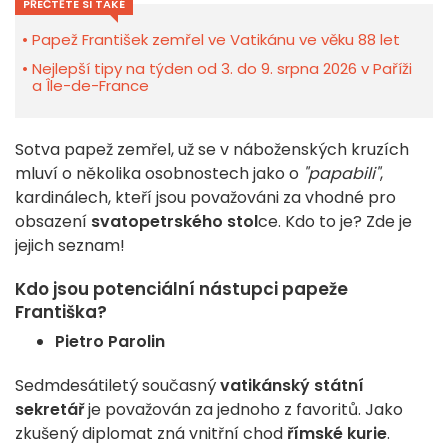
PŘEČTĚTE SI TAKÉ
Papež František zemřel ve Vatikánu ve věku 88 let
Nejlepší tipy na týden od 3. do 9. srpna 2026 v Paříži
a Île-de-France
Sotva papež zemřel, už se v náboženských kruzích
mluví o několika osobnostech jako o
"papabili"
,
kardinálech, kteří jsou považováni za vhodné pro
obsazení
svatopetrského stol
ce. Kdo to je? Zde je
jejich seznam!
Kdo jsou potenciální nástupci papeže
Františka?
Pietro Parolin
Sedmdesátiletý současný
vatikánský státní
sekretář
je považován za jednoho z favoritů. Jako
zkušený diplomat zná vnitřní chod
římské kurie
.