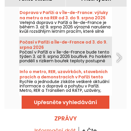
Doprava v Paříži a v Île-de-France: výluky
na metru a na RER od 3. do 9. srpna 2026
Veřejná doprava v Paříži a Île-de-France je
během 3. až 9. srpna 2026 výrazně narušena
kvůli rozsáhlým letním pracím, které silně
zasahují některé linky, uvedly RATP a SNCF.
Počasí v Paříži a Île-de-France od 3. do 9.
srpna 2026
Počasí v Paříži a v Île-de-France bude tento
týden 3. až 9. srpna 2026 bouřlivé. Po horkém
pondělí s rizikem bouřek teploty postupně
poklesnou, než se o víkendu vrátí teplejší a
slunečnější počasí.
Info o metro, RER, uzavírkách, stavebních
pracích a demonstracích v Paříži tento
Rychle a jednoduše získáte veškeré aktuální
Pátek 7. srpen 2026
informace o dopravě a pohybu v Paříži.
Metro, RER a Transilien od RATP, uzávěry,
dopravní omezení, velké události a
demonstrace – vše, co potřebujete vědět
Upřesněte vyhledávání
před tím, než vyrazíte do Paříže tento Pátek
7. srpen 2026.
ZPRÁVY
Informační drát
+ Čte