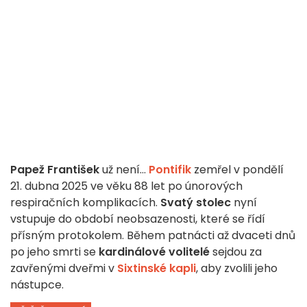
Papež František
už není...
Pontifik
zemřel v pondělí
21. dubna 2025 ve věku 88 let po únorových
respiračních komplikacích.
Svatý stolec
nyní
vstupuje do období neobsazenosti, které se řídí
přísným protokolem. Během patnácti až dvaceti dnů
po jeho smrti se
kardinálové volitelé
sejdou za
zavřenými dveřmi v
Sixtinské kapli
, aby zvolili jeho
nástupce.