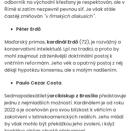
odborník na východní křesťany je respektován, ale v
Římě si zatím nezpevnil pevnou síť. Je však stále
častěji zmiňován
"v římských diskusích
".
Péter Erdő
Maďarský primas,
kardinál Erdő
(72), je rozvážný a
konzervativní intelektuál. Lpí na tradici, a proto by
mohl zaujmout zdrženlivější doktrinální postoj k
vnitřním reformám. Jeho věk a opatrný postoj z něj
dělají hypotézu konsensu, ale s malým nadšením.
Paulo Cezar Costa
Sedmapadesátiletý
arcibiskup z Brasília
představuje
jednu z nejmladších možností. Kardinálem je od roku
2022 a je oceňován pro svou blízkost k věřícím a
zakotvení v latinskoamerických reáliích. Jeho mládí
by však mohlo být překážkou jeho zvolení, i když
konkláve občas chystá překvapení.