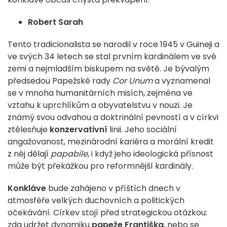
Robert Sarah
Tento tradicionalista se narodil v roce 1945 v Guineji a
ve svých 34 letech se stal prvním kardinálem ve své
zemi a nejmladším biskupem na světě. Je bývalým
předsedou Papežské rady
Cor Unum
a vyznamenal
se v mnoha humanitárních misích, zejména ve
vztahu k uprchlíkům a obyvatelstvu v nouzi. Je
známý svou odvahou a doktrinální pevností a v církvi
ztělesňuje
konzervativní
linii. Jeho sociální
angažovanost, mezinárodní kariéra a morální kredit
z něj dělají
papabile
, i když jeho ideologická přísnost
může být překážkou pro reformnější kardinály.
Konkláve
bude zahájeno v příštích dnech v
atmosféře velkých duchovních a politických
očekávání. Církev stojí před strategickou otázkou:
zda udržet dynamiku
papeže Františka
, nebo se