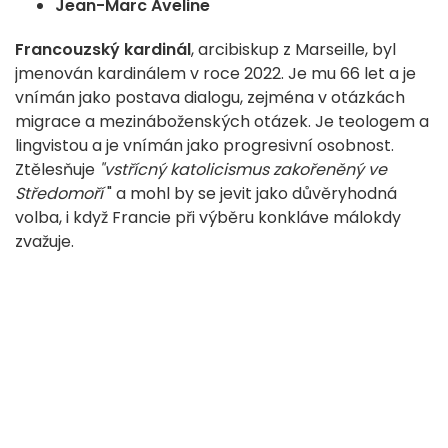
Jean-Marc Aveline
Francouzský kardinál
, arcibiskup z Marseille, byl
jmenován kardinálem v roce 2022. Je mu 66 let a je
vnímán jako postava dialogu, zejména v otázkách
migrace a mezináboženských otázek. Je teologem a
lingvistou a je vnímán jako progresivní osobnost.
Ztělesňuje
"vstřícný katolicismus zakořeněný ve
Středomoří
" a mohl by se jevit jako důvěryhodná
volba, i když Francie při výběru konkláve málokdy
zvažuje.