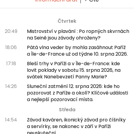
Čtvrtek
20:49
Mistrovství v plavání : Po ropných skvrnách
na Seině jsou závody ohroženy?
18:06
Pátá vlna veder by mohla zasáhnout Paříž
a Île-de-France už od týdne 10. srpna 2026.
17:18
Bleší trhy v Paříži a v Île-de-France: kde
lovit poklady v sobotu 15. srpna 2026, na
svátek Nanebevzetí Panny Marie?
14:26
Sluneční zatmění 12. srpna 2026: kde ho
pozorovat z Paříže a okolí? Klíčové události
a nejlepší pozorovací místa.
Středa
14:54
Závod kaváren, ikonický závod pro číšníky
a servírky, se nakonec v září v Paříži
neuskuteční.