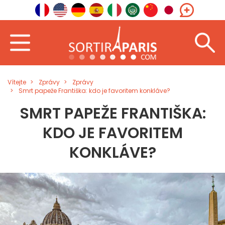
Vítejte
Zprávy
Zprávy
Smrt papeže Františka: kdo je favoritem konkláve?
SMRT PAPEŽE FRANTIŠKA:
KDO JE FAVORITEM
KONKLÁVE?