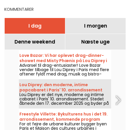
KOMMENTARER
I dag
I morgen
Denne weekend
Næste uge
Love Bazar: Vi har oplevet drag-dinner-
showet med Misty Phœnix på Lou Diprey i
Advarsel til drag-entusiaster! Love Bazar
Paris – vores anmeldelse
vender tilbage til Lou Diprey i Paris med flere
aftener fyldt med drag, musik og bistro-
middag. Arrangementet ledes af Misty
Phœnix, Azémylia og Jenny From The
Lou Diprey: den moderne, intime
Blocnote den 22., 23., 28. og 29. januar, samt
popcabaret i Paris' 10. arrondissement
den 20., 21., 25. og 26. februar — og fra marts
Lou Diprey er det nye, moderne og intime
2026 vil det foregå hver torsdag og fredag
cabaret i Paris' 10. arrondissement. Stedet
aften. Et helt nyt show i et immersivt og
åbnede den 17. december 2025 og byder på
scenefrit setup, designet til at skabe en helt
bistronome middage, koreograferede shows
direkte kontakt mellem artisterne og
og festlige afterparties i en dæmpet
publikum. Vi var der selv, og her er alt om
Freestyle Villette: Bykulturens hus i det 19.
stemning, designet til en nutidig
det!
arrondissement, kommende program
aftenoplevelse. Er I klar til at opleve noget
For at fejre de urbane kulturer bygger byen
helt unikt?
Paris et Maison des cultures urbaines i