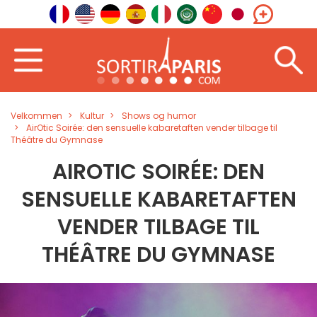
Velkommen
Kultur
Shows og humor
AirOtic Soirée: den sensuelle kabaretaften vender tilbage til
Théâtre du Gymnase
AIROTIC SOIRÉE: DEN
SENSUELLE KABARETAFTEN
VENDER TILBAGE TIL
THÉÂTRE DU GYMNASE