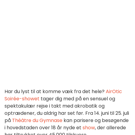
Har du lyst til at komme væk fra det hele?
AirOtic
Soirée-showet
tager dig med på en sensuel og
spektakulær rejse i takt med akrobatik og
optrædener, du aldrig har set før. Fra 14. juni til 25. juli
på
Théâtre du Gymnase
kan parisere og besøgende
i hovedstaden over 18 år nyde et
show
, der allerede
har tiltrukket over 45.000 tilskuere.