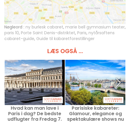
Nøgleord :
ny burlesk cabaret
,
marie bell gymnasium teater
,
paris 10
,
Porte Saint Denis-distriktet
,
Paris
,
nytårsaftens
cabaret-guide
,
Guide til kabaretforestillinger
LÆS OGSÅ ...
Hvad kan man lave i
Parisiske kabareter:
Paris i dag? De bedste
Glamour, elegance og
udflugter fra Fredag 7.
spektakulære shows nu
august 2026
og i fremtiden