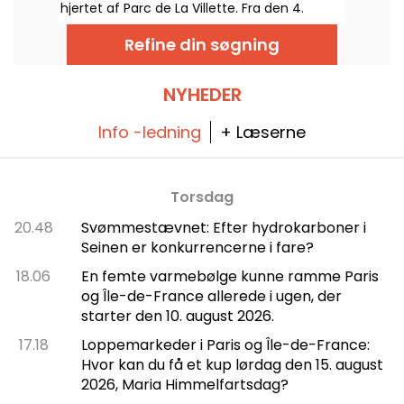
hjertet af Parc de La Villette. Fra den 4.
oktober 2025 vil du kunne opleve urban
dans, musik, sport og gadekunst.
Refine din søgning
NYHEDER
Info -ledning
+ Læserne
Torsdag
20.48
Svømmestævnet: Efter hydrokarboner i
Seinen er konkurrencerne i fare?
18.06
En femte varmebølge kunne ramme Paris
og Île-de-France allerede i ugen, der
starter den 10. august 2026.
17.18
Loppemarkeder i Paris og Île-de-France:
Hvor kan du få et kup lørdag den 15. august
2026, Maria Himmelfartsdag?