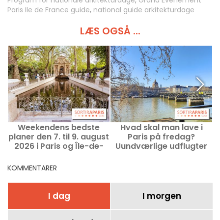
Program for nationale arkitekturdage
,
Grand Événement
Paris Ile de France guide
,
national guide arkitekturdage
LÆS OGSÅ ...
Weekendens bedste
Hvad skal man lave i
H
planer den 7. til 9. august
Paris på fredag?
2026 i Paris og Île-de-
Uundværlige udflugter
F
France
den 7. august 2026
KOMMENTARER
I dag
I morgen