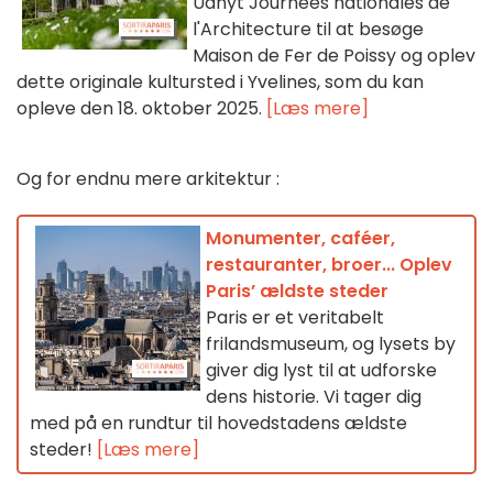
Udnyt Journées nationales de
l'Architecture til at besøge
Maison de Fer de Poissy og oplev
dette originale kultursted i Yvelines, som du kan
opleve den 18. oktober 2025.
[Læs mere]
Og for endnu mere arkitektur :
Monumenter, caféer,
restauranter, broer... Oplev
Paris’ ældste steder
Paris er et veritabelt
frilandsmuseum, og lysets by
giver dig lyst til at udforske
dens historie. Vi tager dig
med på en rundtur til hovedstadens ældste
steder!
[Læs mere]