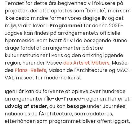
Temaet for dette års begivenhed vil fokusere på
projekter, der ofte opfattes som "banale", men som
ikke desto mindre former vores daglige liv og det
miljø, vi alle lever i.
Programmet
for denne 2025-
udgave kan findes på arrangementets officielle
hjemmeside. Som hvert år vil de besøgende kunne
drage fordel af arrangementer på store
kulturinstitutioner i Paris og den omkringliggende
region, herunder Musée
des Arts et Métiers
, Musée
des
Plans-Reliefs
, Maison de l'Architecture og MAC-
VAL, museet for moderne kunst.
Igen i år kan du forvente at opleve over hundrede
arrangementer i Île-de-France-regionen. Her er et
udvalg af steder
, du kan
besøge
under Journées
nationales de l'Architecture, som opdateres,
efterhånden som programmet bliver offentliggjort.