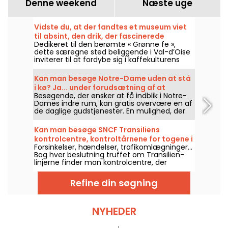
Denne weekend
Næste uge
Vidste du, at der fandtes et museum viet
til absint, den drik, der fascinerede
Dedikeret til den berømte « Grønne fe »,
kunstnerne, i Val-d'Oise?
dette særegne sted beliggende i Val-d’Oise
inviterer til at fordybe sig i kaffekulturens
univers, kunstnernes verden og myterne fra
det 19. århundrede. I dag udpeget som
Kan man besøge Notre-Dame uden at stå
regionalt kulturarvsmærke fascinerer det
i kø? Ja... under forudsætning af at
både ved sit særegne emne og ved det
Besøgende, der ønsker at få indblik i Notre-
overholde nogle regler
kulturelle og historiske blik, det kaster videre
Dames indre rum, kan gratis overvære en af
på en legendarisk drik. Og det er åbent for
de daglige gudstjenester. En mulighed, der
besøg!
er åben for alle, forudsat at man først og
fremmest kommer for at deltage i fejringen
Kan man besøge SNCF Transiliens
eller for at følge forløbet nøje. Her forklarer
kontrolcentre, kontroltårnene for togene i
vi, hvad man skal vide.
Forsinkelser, hændelser, trafikomlægninger…
Île-de-France?
Bag hver beslutning truffet om Transilien-
linjerne finder man kontrolcentre, der
overvåger netværket i realtid. Normalt
lukkede for offentligheden står disse ægte
Refine din søgning
jernbane-kontroltårne for den daglige
trafikstyring af hundredvis af tog i Île-de-
France. Et kig på hvordan de fungerer, deres
historie – og de få lejligheder, hvor man kan
NYHEDER
besøge dem!