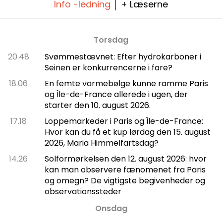
Info -ledning
+ Læserne
Torsdag
20.48
Svømmestævnet: Efter hydrokarboner i
Seinen er konkurrencerne i fare?
18.06
En femte varmebølge kunne ramme Paris
og Île-de-France allerede i ugen, der
starter den 10. august 2026.
17.18
Loppemarkeder i Paris og Île-de-France:
Hvor kan du få et kup lørdag den 15. august
2026, Maria Himmelfartsdag?
14.26
Solformørkelsen den 12. august 2026: hvor
kan man observere fænomenet fra Paris
og omegn? De vigtigste begivenheder og
observationssteder
Onsdag