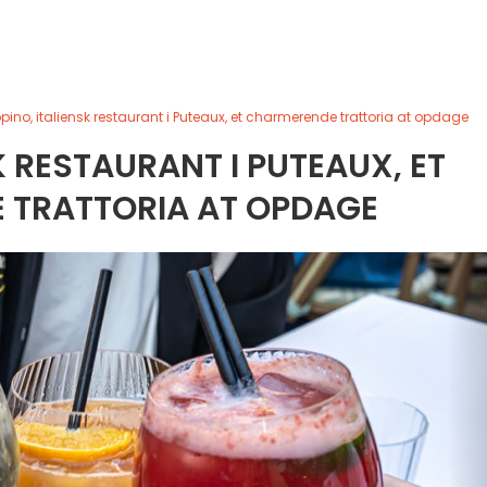
pino, italiensk restaurant i Puteaux, et charmerende trattoria at opdage
K RESTAURANT I PUTEAUX, ET
 TRATTORIA AT OPDAGE