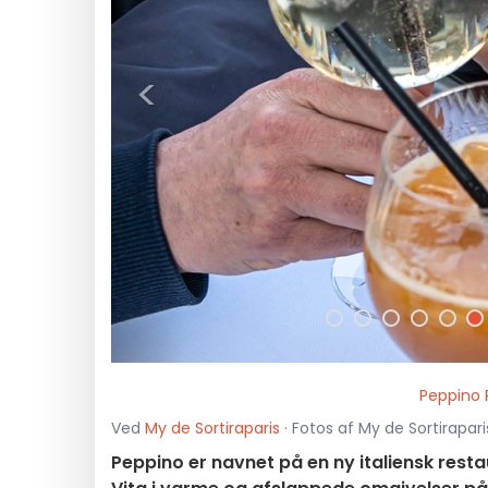
<
Peppino P
Ved
My de Sortiraparis
· Fotos af My de Sortiraparis
Peppino er navnet på en ny italiensk restau