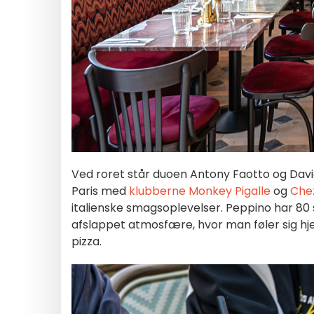
Ved roret står duoen Antony Faotto og David 
Paris med
klubberne
Monkey Pigalle
og
Che
italienske smagsoplevelser. Peppino har 80 
afslappet atmosfære, hvor man føler sig h
pizza.