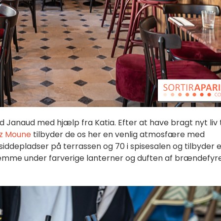
Janaud med hjælp fra Katia. Efter at have bragt nyt liv t
z Moune
tilbyder de os her en venlig atmosfære med
siddepladser på terrassen og 70 i spisesalen og tilbyder 
jemme under farverige lanterner og duften af brændefyr