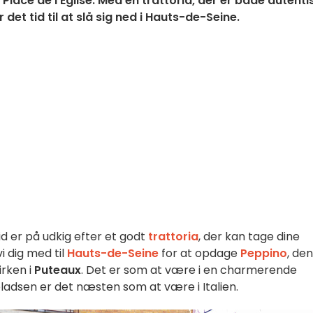
lace de l'Église. Med en trattoria, der er både autenti
det tid til at slå sig ned i Hauts-de-Seine.
d er på udkig efter et godt
trattoria
, der kan tage dine
i dig med til
Hauts-de-Seine
for at opdage
Peppino
, de
irken i
Puteaux
. Det er som at være i en charmerende
pladsen er det næsten som at være i Italien.