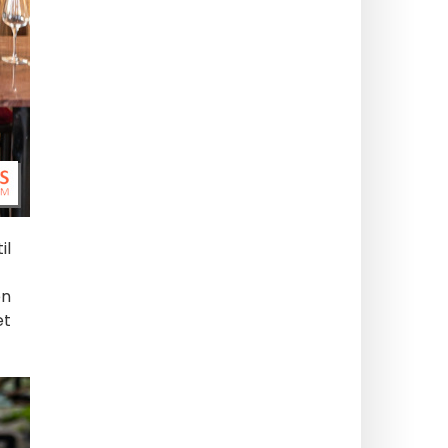
il
en
et