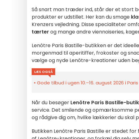
Så snart man træder ind, står der et stort
produkter er udstillet. Her kan du smage
kla
Krenzers vejledning. Disse specialiteter om
tærter
og mange andre viennoiseries, kager
Lenôtre Paris Bastille-butikken er det ideell
morgenmad til aperitiffer, frokoster og sna
vælge og nyde Lenôtre-kreationer uden be
LÆS OGSÅ
Gode tilbud i ugen 10.–16. august 2026 i Pari
Når du besøger
Lenôtre Paris Bastille-buti
service. Det smilende og opmærksomme perso
og rådgive dig om, hvilke lækkerier du skal 
Butikken Lenôtre Paris Bastille er stedet f
af Lenôtre-kreationer, og forkæl dig selv m