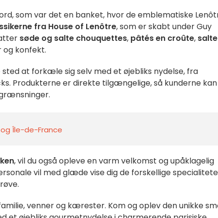
 bord, som var det en banket, hvor de emblematiske Lenôt
ssikerne fra House of Lenôtre
, som er skabt under Guy
fatter
søde og salte chouquettes
,
pâtés en croûte
,
salte
 og konfekt.
e sted at forkæle sig selv med et øjebliks nydelse, fra
cks. Produkterne er direkte tilgængelige, så kunderne kan
grænsninger.
s og Île-de-France
kken
, vil du også opleve en varm velkomst og upåklagelig
nale vil med glæde vise dig de forskellige specialitete
prøve.
or familie, venner og kærester. Kom og oplev den unikke s
ed et øjebliks gourmetnydelse i charmerende parisiske