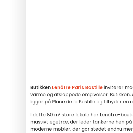
Butikken
Lenôtre Paris Bastille
inviterer mad
varme og afslappede omgivelser. Butikken, d
ligger på Place de la Bastille og tilbyder e
I dette 80 m² store lokale har Lenôtre-bouti
massivt egetræ, der leder tankerne hen på 
moderne møbler, der gør stedet endnu mer