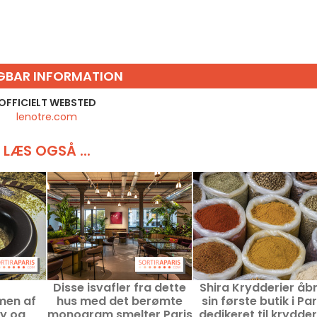
GBAR INFORMATION
OFFICIELT WEBSTED
lenotre.com
LÆS OGSÅ ...
Disse isvafler fra dette
Shira Krydderier åb
men af
hus med det berømte
sin første butik i Par
oy og
monogram smelter Paris
dedikeret til krydder