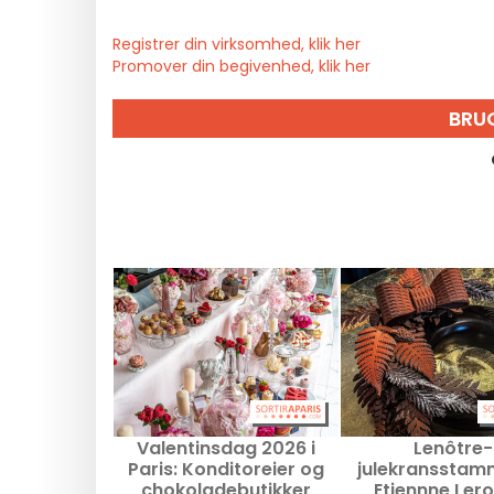
Registrer din virksomhed, klik her
Promover din begivenhed, klik her
BRU
Valentinsdag 2026 i
Lenôtre-
Paris: Konditoreier og
julekransstam
chokoladebutikker
Etiennne Ler