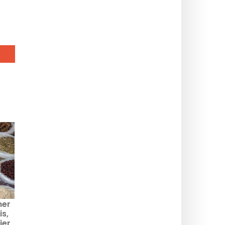
ner
is,
ier