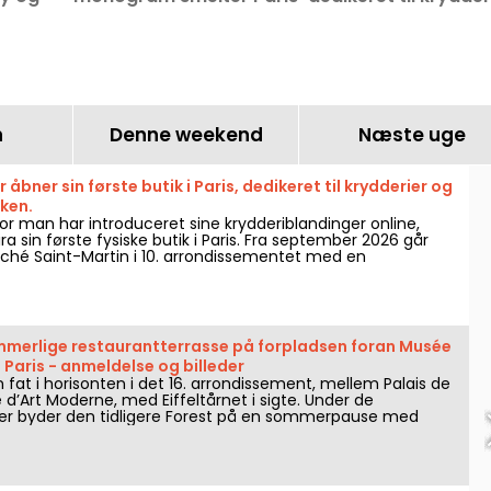
ra fête
i sommer.
og middelhavskøkk
n
Denne weekend
Næste uge
 åbner sin første butik i Paris, dedikeret til krydderier og
ken.
hvor man har introduceret sine krydderiblandinger online,
ra sin første fysiske butik i Paris. Fra september 2026 går
ché Saint-Martin i 10. arrondissementet med en
et udvalg af Middelhavs-retter til takeaway og et udvalg af
ra hele verden.
ommerlige restaurantterrasse på forpladsen foran Musée
 Paris - anmeldelse og billeder
n fat i horisonten i det 16. arrondissement, mellem Palais de
d’Art Moderne, med Eiffeltårnet i sigte. Under de
r byder den tidligere Forest på en sommerpause med
fære, mellem land og hav, friske cocktails, farverige
solnedgange i koralfarve.