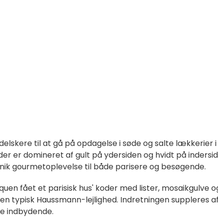
elskere til at gå på opdagelse i søde og salte lækkerier i
er er domineret af gult på ydersiden og hvidt på indersid
n unik gourmetoplevelse til både parisere og besøgende.
quen fået et parisisk hus' koder med lister, mosaikgulve o
en typisk Haussmann-lejlighed. Indretningen suppleres a
e indbydende.