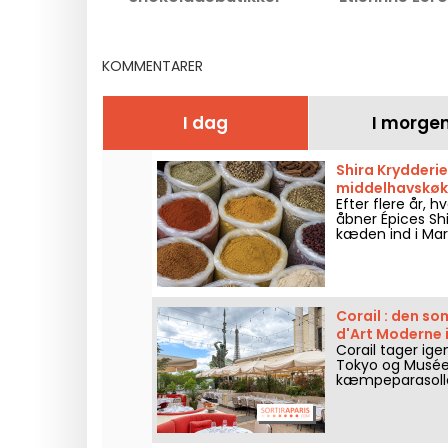
præsenterer smukke
kreationerne f
midlertidige kreationer
2024
KOMMENTARER
I dag
I morge
Shira Krydderier
middelhavskøk
Efter flere år, 
åbner Épices Shi
kæden ind i Mar
købmandsbutik, 
fine produkter f
Corail : den s
d'Art Moderne i
Corail tager ige
Tokyo og Musée 
kæmpeparasolle
middelhavsatmos
anretninger og 