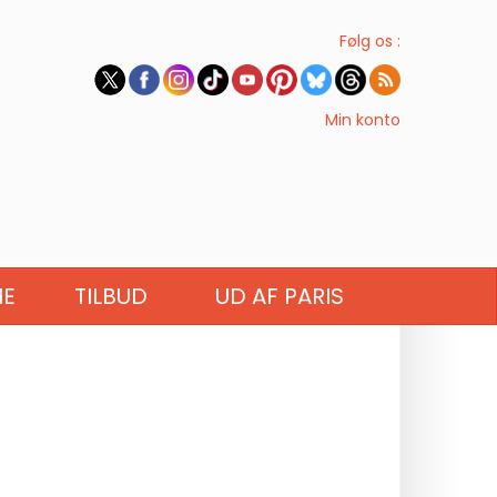
Følg os :
Min konto
IE
TILBUD
UD AF PARIS