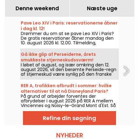
Denne weekend
Næste uge
Pave Leo XIV i Paris: reservationerne åbner
i dag kl. 12!
Drømmer du om at se pave Leo XIV i Paris?
De gratis reservationer åbner mandag den
10. august 2026 kl. 12.00. Tilmelding,
bekræftelse, begivenheder uden billet: vi
giver status inden startskuddet.
Gå ikke glip af Perseiderne, årets
smukkeste stjerneskudssværm!
I løbet af august, og især omkring den 12.
august 2026, vil den berømte Perseide-regn
af stjerneskud være synlig på den franske
himmel, som den er hvert år. Så kig op på
himlen og beundr showet!
RER A, trafikken afbrudt i sommer: hvilke
alternativer til at nå Disneyland Paris?
På grund af arbejder forventes der
afbrydelser i august 2026 på RER A mellem
Vincennes og Noisy-le-Grand Mont d'Est. Så
hvilke alternativer er der for at nå Disneyland
Paris med offentlig transport? Vi svarer.
Refine din søgning
NYHEDER