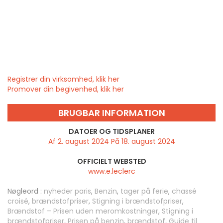
Registrer din virksomhed, klik her
Promover din begivenhed, klik her
BRUGBAR INFORMATION
DATOER OG TIDSPLANER
Af 2. august 2024 På 18. august 2024
OFFICIELT WEBSTED
www.e.leclerc
Nøgleord :
nyheder paris
,
Benzin
,
tager på ferie
,
chassé
croisé
,
brændstofpriser
,
Stigning i brændstofpriser
,
Brændstof – Prisen uden meromkostninger
,
Stigning i
brændstofpriser
,
Prisen på benzin
,
brændstof
,
Guide til