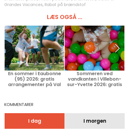
Grandes Vacances
,
Rabat på brændstof
LÆS OGSÅ ...
En sommer i Eaubonne
Sommeren ved
B
(95) 2026: gratis
vandkanten i Villebon-
arrangementer på Val
sur-Yvette 2026: gratis
s
Joli-slottet
aktiviteter i
ferieperioden
KOMMENTARER
I dag
I morgen