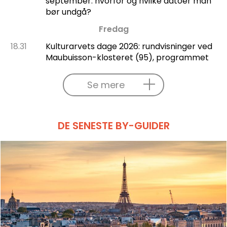
september: hvorfor og hvilke datoer man
bør undgå?
Fredag
18.31
Kulturarvets dage 2026: rundvisninger ved
Maubuisson-klosteret (95), programmet
Se mere
DE SENESTE BY-GUIDER