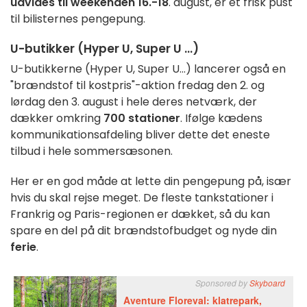
udvides til weekenden 16.-18
. august, er et frisk pust
til bilisternes pengepung.
U-butikker (Hyper U, Super U ...)
U-butikkerne (Hyper U, Super U...) lancerer også en
"brændstof til kostpris"-aktion fredag den 2. og
lørdag den 3. august i hele deres netværk, der
dækker omkring
700 stationer
. Ifølge kædens
kommunikationsafdeling bliver dette det eneste
tilbud i hele sommersæsonen.
Her er en god måde at lette din pengepung på, især
hvis du skal rejse meget. De fleste tankstationer i
Frankrig og Paris-regionen er dækket, så du kan
spare en del på dit brændstofbudget og nyde din
ferie
.