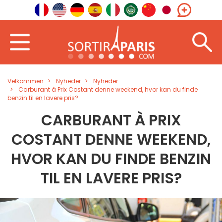
Velkommen
Nyheder
Nyheder
Carburant à Prix Costant denne weekend, hvor kan du finde
benzin til en lavere pris?
CARBURANT À PRIX
COSTANT DENNE WEEKEND,
HVOR KAN DU FINDE BENZIN
TIL EN LAVERE PRIS?