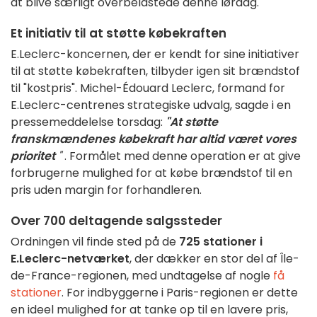
at blive særligt overbelastede denne lørdag.
Et initiativ til at støtte købekraften
E.Leclerc-koncernen, der er kendt for sine initiativer
til at støtte købekraften, tilbyder igen sit brændstof
til "kostpris". Michel-Édouard Leclerc, formand for
E.Leclerc-centrenes strategiske udvalg, sagde i en
pressemeddelelse torsdag:
"At støtte
franskmændenes købekraft har altid været vores
prioritet
"
. Formålet med denne operation er at give
forbrugerne mulighed for at købe brændstof til en
pris uden margin for forhandleren.
Over 700 deltagende salgssteder
Ordningen vil finde sted på de
725 stationer i
E.Leclerc-netværket
, der dækker en stor del af Île-
de-France-regionen, med undtagelse af nogle
få
stationer
. For indbyggerne i Paris-regionen er dette
en ideel mulighed for at tanke op til en lavere pris,