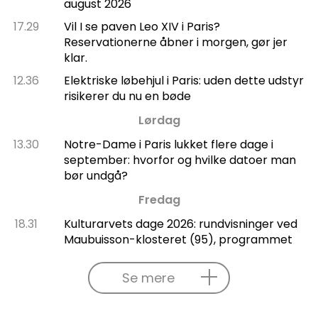
august 2026
17.29
Vil I se paven Leo XIV i Paris?
Reservationerne åbner i morgen, gør jer
klar.
12.36
Elektriske løbehjul i Paris: uden dette udstyr
risikerer du nu en bøde
Lørdag
13.30
Notre-Dame i Paris lukket flere dage i
september: hvorfor og hvilke datoer man
bør undgå?
Fredag
18.31
Kulturarvets dage 2026: rundvisninger ved
Maubuisson-klosteret (95), programmet
Se mere