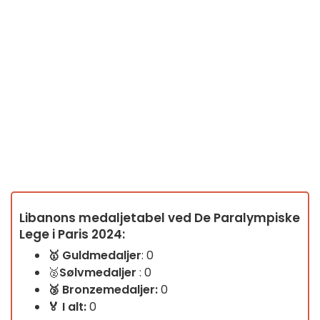
Libanons medaljetabel ved De Paralympiske
Lege i Paris 2024:
🥇
Guldmedaljer
: 0
🥈
Sølvmedaljer
: 0
🥉
Bronzemedaljer:
0
🏅 I alt:
0