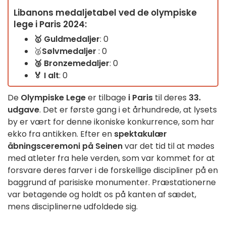
Libanons medaljetabel ved de olympiske
lege i Paris 2024:
🥇
Guldmedaljer
: 0
🥈
Sølvmedaljer
: 0
🥉
Bronzemedaljer
: 0
🏅 I alt
: 0
De
Olympiske Lege
er tilbage
i Paris
til deres
33.
udgave
. Det er første gang i et århundrede, at lysets
by er vært for denne ikoniske konkurrence, som har
ekko fra antikken. Efter en
spektakulær
åbningsceremoni på Seinen
var det tid til at mødes
med atleter fra hele verden, som var kommet for at
forsvare deres farver i de forskellige discipliner på en
baggrund af parisiske monumenter. Præstationerne
var betagende og holdt os på kanten af sædet,
mens disciplinerne udfoldede sig.