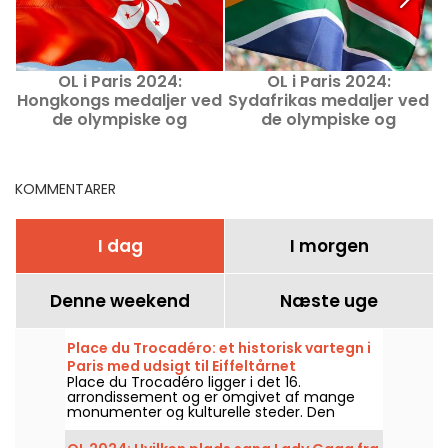
OL i Paris 2024:
OL i Paris 2024:
Hongkongs medaljer ved
Sydafrikas medaljer ved
S
de olympiske og
de olympiske og
paralympiske lege i Paris
paralympiske lege i Paris
p
KOMMENTARER
I dag
I morgen
Denne weekend
Næste uge
Place du Trocadéro: et historisk vartegn i
Paris med udsigt til Eiffeltårnet
Place du Trocadéro ligger i det 16.
arrondissement og er omgivet af mange
monumenter og kulturelle steder. Den
tiltrækker både turister og gamle parisere
takket være den uovertrufne udsigt til