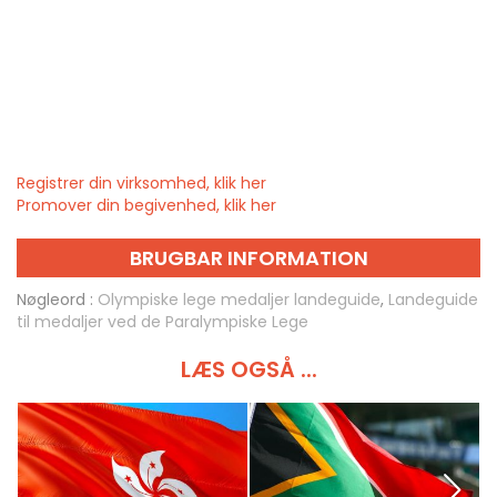
Registrer din virksomhed, klik her
Promover din begivenhed, klik her
BRUGBAR INFORMATION
Nøgleord :
Olympiske lege medaljer landeguide
,
Landeguide
til medaljer ved de Paralympiske Lege
LÆS OGSÅ ...